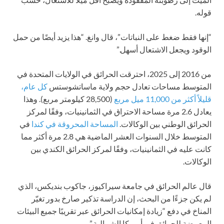
قوله.
“إنها فقط ضغط على النباتات”، قال وانغ. “هذا يزيد أيضًا من حمل
الوقود ويجعل الاشتعال أسهل.”
من 2016 إلى 2025، احترقت الحرائق في الولايات المتحدة في
المتوسط مساحات تعادل حجم ولاية ماساتشوستس
كل عام،
قليلاً أكثر من 11,000 ميل مربع
(28,500 كيلومتر مربع). وهذا
يعادل 2.6 مرة مساحة الاحتراق في الثمانينيات، وفقًا لمركز
الحرائق الوطني بين الوكالات.
المساحة المحروقة في كندا
في
المتوسط خلال السنوات العشر الماضية هي 2.8 مرة أكثر مما
كانت عليه في الثمانينيات، وفقًا لمركز الحرائق الكندي بين
الوكالات.
قال عالم الحرائق في جامعة سيراكيوز، جاكوب بنديكس، الذي
لم يكن جزءًا من البحث، إن الدراسة تذكير صارخ بدور تغيّر
المناخ في دفع “زيادة إمكانيات الحرائق عبر تقريبًا جميع البيئات
المعرضة للحرائق في أمريكا الشمالية.”