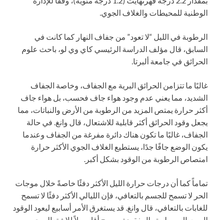
بمقدار 2.2 درجة فهرنهايت (1.2 درجة مئوية)، وفقًا للإدارة
الوطنية للمحيطات والغلاف الجوي.
الرطوبة في الليل “لا تعود” من جفاف النهار كما كانت في
السابق، قال مؤلف الدراسة الرئيسي كاي وي لو، باحث علوم
الحرائق في جامعة ألبرتا.
غالبًا ما تتزامن الحرائق البرية مع الجفاف، وخاصة الجفاف
الشديد، مما يعني عدم وجود هواء جاف فحسب، بل هواء جاف
أكثر حرارة يمتص المزيد من الرطوبة من الأرض والنباتات، مما
يجعل وقود الحرائق أكثر قابلية للاشتعال، قال وانغ. في حالة
الجفاف، غالبًا ما تكون هناك دائرة مفرغة من الجفاف وعندما
يكون الوضع جافًا جدًا، يستطيع الغلاف الجوي الأكثر حرارة
امتصاص الرطوبة من الوقود بشكل أكبر.
تماماً كما أن درجات حرارة الليل الأكثر دفئًا خاصةً خلال موجات
الحر لا تسمح للجسم بالتعافي، فإن الليالي الأكثر دفئًا لا تسمح
للغابات بالتعافي، قال وانغ. قد يستغرق الأمر أسابيع ليعود الوقود
الميت إلى رطوبته المفقودة ويصبح أقل ميلاً للاشتعال، حسب