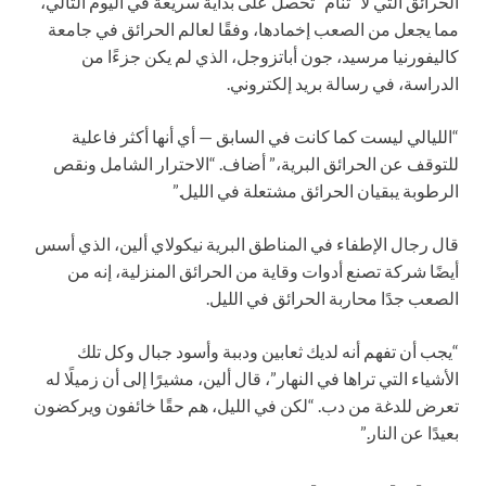
الحرائق التي لا “تنام” تحصل على بداية سريعة في اليوم التالي،
مما يجعل من الصعب إخمادها، وفقًا لعالم الحرائق في جامعة
كاليفورنيا مرسيد، جون أباتزوجل، الذي لم يكن جزءًا من
الدراسة، في رسالة بريد إلكتروني.
“الليالي ليست كما كانت في السابق — أي أنها أكثر فاعلية
للتوقف عن الحرائق البرية،” أضاف. “الاحترار الشامل ونقص
الرطوبة يبقيان الحرائق مشتعلة في الليل.”
قال رجال الإطفاء في المناطق البرية نيكولاي ألين، الذي أسس
أيضًا شركة تصنع أدوات وقاية من الحرائق المنزلية، إنه من
الصعب جدًا محاربة الحرائق في الليل.
“يجب أن تفهم أنه لديك ثعابين ودببة وأسود جبال وكل تلك
الأشياء التي تراها في النهار”، قال ألين، مشيرًا إلى أن زميلًا له
تعرض للدغة من دب. “لكن في الليل، هم حقًا خائفون ويركضون
بعيدًا عن النار.”