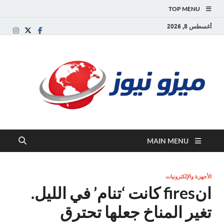
TOP MENU
أغسطس 8, 2026
ميز
بوابة
إخبارية
نيوز
عربية تقد
الأخبار
العاجلة
والتقارير
السياسية
MAIN MENU
والاقتصاد
الأجهزة والإلكترونيات
انfires كانت ‘تنام’ في الليل.
تغير المناخ جعلها تحترق