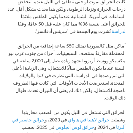
كانت الحرائق تموت أو حتى تنطفئ في الليل عندما تنخفض
درجات الحرارة وتزداد الرطوبة، ولكن هذا يحدث بشكل أقل. عدد
الساعات في أمريكا الشمالية عندما يكون الطقس ملائمًا
للحرائق أعلى بنسبة 36% مما كان عليه قبل 50 عامًا، وفقًا
لدراسة
نُشرت يوم الجمعة في “ساينس أدفانسز”.
أماكن مثل كاليفورنيا تمتلك 550 ساعة إضافية من الحرائق
المحتملة مقارنةً بمنتصف السبعينيات. أجزاء من جنوب غرب نيو
مكسيكو ووسط أريزونا تشهد زيادة تصل إلى 2,000 ساعة في
السنة عندما يكون الطقس ميالًا للاشتعال، وهي الزيادة الأعلى
التي تم رصدها في الدراسة، التي نظرت في كندا والولايات
المتحدة. استعرضت الأبحاث الأوقات التي كانت فيها الظروف
ناضجة للاشتعال، ولكن ذلك لم يعني أن النيران تحدث طوال
ذلك الوقت.
الحرائق التي تشتعل في الليل يكون من الصعب محاربتها
وشملت
حرائق لاهينا في هاواي
في 2023، و
حرائق جاسبر في
ألبرتا
في 2024 و
حرائق لوس أنجلوس
في 2025، بحسب