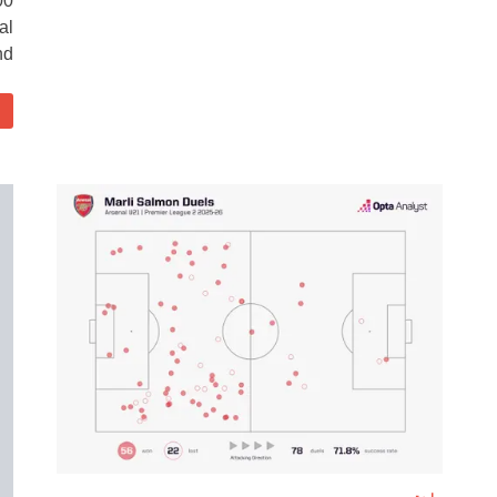
00
al
d …