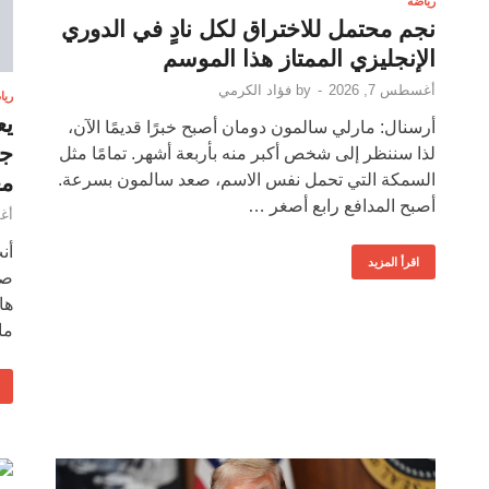
رياضة
نجم محتمل للاختراق لكل نادٍ في الدوري
الإنجليزي الممتاز هذا الموسم
أغسطس 7, 2026
-
by
فؤاد الكرمي
ريا
أرسنال: مارلي سالمون دومان أصبح خبرًا قديمًا الآن،
جع
لذا سننظر إلى شخص أكبر منه بأربعة أشهر. تمامًا مثل
مع
السمكة التي تحمل نفس الاسم، صعد سالمون بسرعة.
أصبح المدافع رابع أصغر …
أغس
اقرأ المزيد
صا
ها
مادي