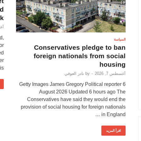
et
id
ak
أغس
d,
السياسة
or
Conservatives pledge to ban
ed
foreign nationals from social
er
housing
 …
أغسطس 7, 2026
-
by
نادر العوفي
Getty Images James Gregory Political reporter 6
August 2026 Updated 6 hours ago The
Conservatives have said they would end the
provision of social housing for foreign nationals
in England …
اقرأ المزيد