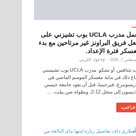
ضة
يعمل مدرب UCLA بوب تشيزني على
ل فريق البراونز غير مرتاحين مع بدء
سكر فترة الإعداد.
طس 7, 2026
-
by
فؤاد الكرمي
أنت تتنافس. أو تشكو. مدرب UCLA بوب تشيسني
غ ذلك في بداية معسكر الموسم الماضي في
ريسونبرغ، فيرجينيا، قبل أن يقود جامعة جيمس
سون إلى سجل 12-2، وبطولة صن بيلت، …
اقرأ المزيد