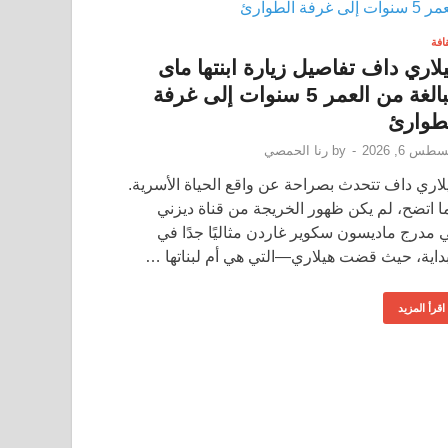
قافة
لاري داف تفاصيل زيارة ابنتها ماى
البالغة من العمر 5 سنوات إلى غرفة
طوارئ
طس 6, 2026
-
by
رنا الحمصي
لاري داف تتحدث بصراحة عن واقع الحياة الأسرية.
ا اتضح، لم يكن ظهور الخريجة من قناة ديزني
 مدرج ماديسون سكوير غاردن مثاليًا جدًا في
بداية، حيث قضت هيلاري—التي هي أم لبناتها …
اقرأ المزيد