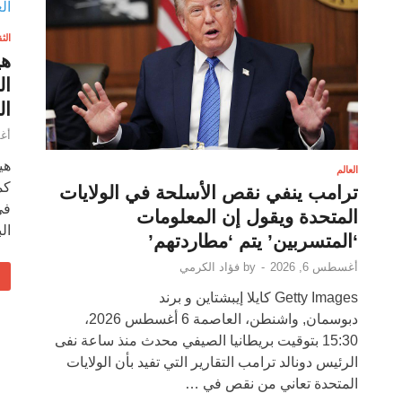
الث
هي
ال
أغس
هي
العالم
كم
ترامب ينفي نقص الأسلحة في الولايات
في
المتحدة ويقول إن المعلومات
ال
‘المتسربين’ يتم ‘مطاردتهم’
أغسطس 6, 2026
-
by
فؤاد الكرمي
Getty Images كايلا إيبشتاين و برند
دبوسمان, واشنطن، العاصمة 6 أغسطس 2026،
15:30 بتوقيت بريطانيا الصيفي محدث منذ ساعة نفى
الرئيس دونالد ترامب التقارير التي تفيد بأن الولايات
المتحدة تعاني من نقص في …