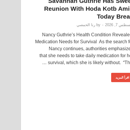
Savannah Guthrie Has Swe
Reunion With Hoda Kotb Am
Today Bre
طس 7, 2026
-
by
رنا الحمصي
Nancy Guthrie’s Health Condition Reveale
Medication Needs for Survival As the search f
Nancy continues, authorities emphasiz
that she needs to take daily medication for h
survival, which she is likely without. “This
اقرأ المزيد