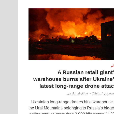
الم
A Russian retail giant
warehouse burns after Ukraine
latest long-range drone atta
طس 7, 2026
-
by
فؤاد الكرمي
Ukrainian long-range drones hit a warehouse 
the Ural Mountains belonging to Russia’s bigge