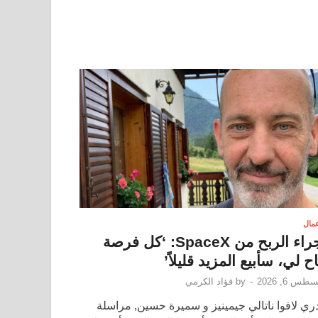
عمال
إجراء الربح من SpaceX: ‘كل فرصة
اح لي، سأبيع المزيد قليلاً’
طس 6, 2026
-
by
فؤاد الكرمي
دري لافوا ناتالي جيمينيز و سميرة حسين, مراسلة