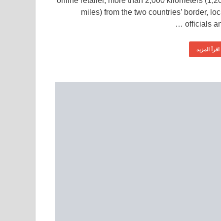
online retailer, more than 2,000 kilometers (1,2
miles) from the two countries’ border, loc
officials an
اقرأ المزيد