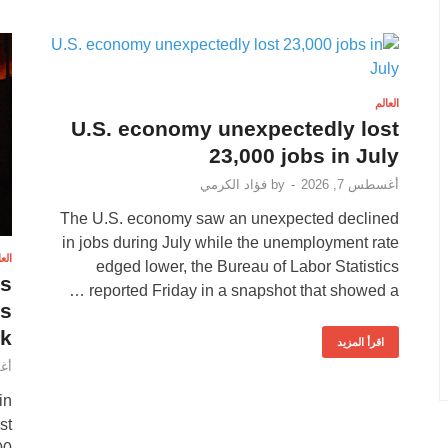
العالم
U.S. economy unexpectedly lost
23,000 jobs in July
أغسطس 7, 2026
-
by
فؤاد الكرمي
The U.S. economy saw an unexpected declined
in jobs during July while the unemployment rate
الع
edged lower, the Bureau of Labor Statistics
’s
reported Friday in a snapshot that showed a …
’s
ck
اقرأ المزيد
أغس
in
st