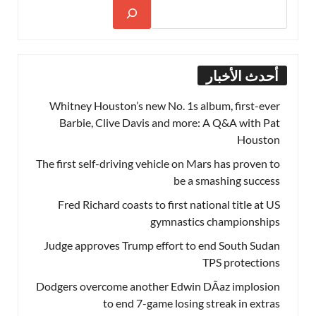
أحدث الأخبار
Whitney Houston’s new No. 1s album, first-ever
Barbie, Clive Davis and more: A Q&A with Pat
Houston
The first self-driving vehicle on Mars has proven to
be a smashing success
Fred Richard coasts to first national title at US
gymnastics championships
Judge approves Trump effort to end South Sudan
TPS protections
Dodgers overcome another Edwin DÃ­az implosion
to end 7-game losing streak in extras