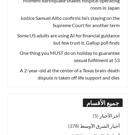
Moment earthquake shakes hospital operating
room in Japan
Justice Samuel Alito confirms he’s staying on the
Supreme Court for another term
Some US adults are using AI for financial guidance
but few trust it, Gallup poll finds
One thing you MUST do on holiday to guarantee
sexual fulfilment at 53
A 2-year-old at the center of a Texas brain-death
dispute is taken off life support and dies
جميع الأقسام
آخر الأخبار
(5)
أخبار الشرق الأوسط
(378)