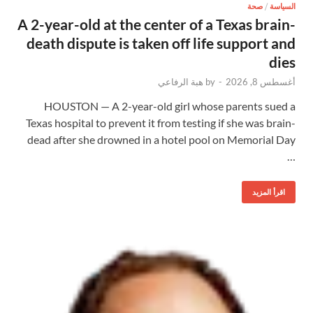
السياسة
/
صحة
A 2-year-old at the center of a Texas brain-
death dispute is taken off life support and
dies
أغسطس 8, 2026
-
by
هبة الرفاعي
HOUSTON — A 2-year-old girl whose parents sued a
Texas hospital to prevent it from testing if she was brain-
dead after she drowned in a hotel pool on Memorial Day
…
اقرأ المزيد