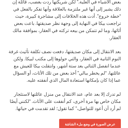
بعض الأشياء في العلية.” لكن شريكتها ردت بغضب، قائلة إن
ذلك يشير إلى أنها غير ملتزمة بالعلاقة وأنها تفكر بالفعل في
“خطة خروج”. أدت هذه الخلافات إلى مشاجرة كبيرة، حيث
تراجعت بيكا في النهاية إلى وجهة نظر صديقتها. باعت بعض
أثاثها، وما لم تتمكن من بيعه تركته في العقار، بموافقة مالك
العقار.
بعد الانتقال إلى مكان صديقتها، دفعت نصف تكلفة تأثيث غرفة
النوم الثانية في العقار، والتي حولوها إلى مكتب لبيكا. ولكن
عندما انفصل الثنائي بعد ستة أشهر، وانتقلت بيكا للعيش مع
عائلتها، “لم يخطر ببالي” أخذ بعض من تلك الأثاث، أو السؤال
عما إذا كان بإمكانها استعادة المال الذي أنفقته عليه.
لم تدرك إلا بعد عام، عند الانتقال من منزل عائلتها لاستئجار
مكان خاص بها مرة أخرى، كم أنفقت على الأثاث. “لكنني أيضًا
لم أرد أن أعود للتواصل،” كما تقول؛ لقد تقدمت في حياتها.
عرض الصورة في وضع ملء الشاشة