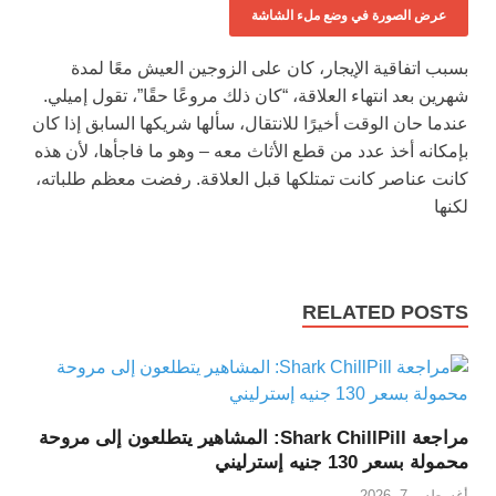
عرض الصورة في وضع ملء الشاشة
بسبب اتفاقية الإيجار، كان على الزوجين العيش معًا لمدة
شهرين بعد انتهاء العلاقة، “كان ذلك مروعًا حقًا”، تقول إميلي.
عندما حان الوقت أخيرًا للانتقال، سألها شريكها السابق إذا كان
بإمكانه أخذ عدد من قطع الأثاث معه – وهو ما فاجأها، لأن هذه
كانت عناصر كانت تمتلكها قبل العلاقة. رفضت معظم طلباته،
لكنها
RELATED POSTS
مراجعة Shark ChillPill: المشاهير يتطلعون إلى مروحة
محمولة بسعر 130 جنيه إسترليني
أغسطس 7, 2026