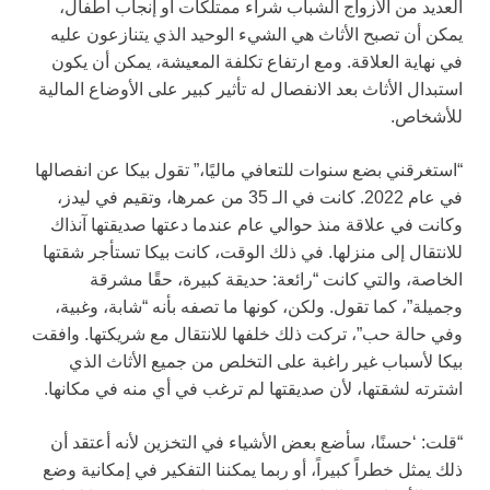
العديد من الأزواج الشباب شراء ممتلكات أو إنجاب أطفال،
يمكن أن تصبح الأثاث هي الشيء الوحيد الذي يتنازعون عليه
في نهاية العلاقة. ومع ارتفاع تكلفة المعيشة، يمكن أن يكون
استبدال الأثاث بعد الانفصال له تأثير كبير على الأوضاع المالية
للأشخاص.
“استغرقني بضع سنوات للتعافي ماليًا،” تقول بيكا عن انفصالها
في عام 2022. كانت في الـ 35 من عمرها، وتقيم في ليدز،
وكانت في علاقة منذ حوالي عام عندما دعتها صديقتها آنذاك
للانتقال إلى منزلها. في ذلك الوقت، كانت بيكا تستأجر شقتها
الخاصة، والتي كانت “رائعة: حديقة كبيرة، حقًا مشرقة
وجميلة”، كما تقول. ولكن، كونها ما تصفه بأنه “شابة، وغبية،
وفي حالة حب”، تركت ذلك خلفها للانتقال مع شريكتها. وافقت
بيكا لأسباب غير راغبة على التخلص من جميع الأثاث الذي
اشترته لشقتها، لأن صديقتها لم ترغب في أي منه في مكانها.
“قلت: ‘حسنًا، سأضع بعض الأشياء في التخزين لأنه أعتقد أن
ذلك يمثل خطراً كبيراً، أو ربما يمكننا التفكير في إمكانية وضع