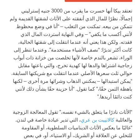
تعتقد بيكا أنها خسرت ما يقرب من 3000 جنيه إسترليني
إجمالًا، نظرًا للمال الذي أنفقته على الأثاث لشقتها القديمة ولم
تتمكن من بيعه.
تمكنت من التغلب
– “أنا في وضع محظوظ
لأنني أكسب ما يكفي” – وفي النهاية استردت المال الذي
فقدته. ولكن هذا يعني أنه عندما انتقلت إلى شقتها الحالية،
كانت أكثر تدبرًا: “نصف الأشياء مستخدمة”. وعندما تنظر إلى
الوراء، تشعر بالندم خاصة لأنها تخلصت من خزانة ذات أبواب
زجاجية اشتراها والدها لها كهدية تخرج، والتي باعتها مقابل
حوالي ثلث سعرها الأصلي عندما انتقلت مع شريكتها السابقة.
“يمكن استبدالها – يمكنني الذهاب وشرائها مرة أخرى – لكنها
باهظة الثمن حقًا،” كما تقول. “أنا حزينة حقًا بشأن ذلك لأنني
كنت دائمًا أريدها.”
“الأثاث نادرًا ما يتعلق بالشيء نفسه،” تقول المعالجة الزوجية
والعائلية
كالانييت بن عري
، التي تدير عيادة خاصة في لندن.
“غالبًا ما يعكس الأثاث الديناميات السلطوية، أو المقاومة
للتخلي عن العلاقة أو الشريك، أو الاستياء، أو، في بعض