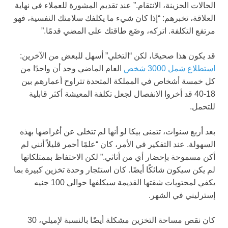
الحالات الحزينة، الانتقام.” عند تقديم المشورة للعملاء في نهاية
العلاقة، تخبرهم: “إذا كان شيء ما يكلفك سلامتك النفسية، فهو
مرتفع التكلفة. اتركه، وضَع طاقتك على المضي قدمًا.”
قد يكون هذا صحيحًا، لكن “التخلي” أسهل للبعض من الآخرين:
استطلاع شمل 3000 شخص
العام الماضي وجد أن واحدًا من
كل خمسة أشخاص في المملكة المتحدة تتراوح أعمارهم بين
18-40 قد أخروا الانفصال لجعل تكلفة المعيشة أكثر قابلية
للتحمل.
بعد أربع سنوات، تتمنى بيكا لو أنها لم تتخلى عن أغراضها بهذه
السهولة. عند التفكير في الأمر، كان “علمًا أحمر قليلاً أنني لم
أكن مسموحة بإحضار أي من أثاثي.” لكن الاحتفاظ بممتلكاتها
لم يكن سيكون شائكًا أيضًا. كان استئجار وحدة تخزين كبيرة بما
يكفي لمحتويات شقتها القديمة سيكلفها حوالي 100 جنيه
إسترليني في الشهر.
كان نقص مساحة التخزين مشكلة أيضًا بالنسبة لإميلي، 30