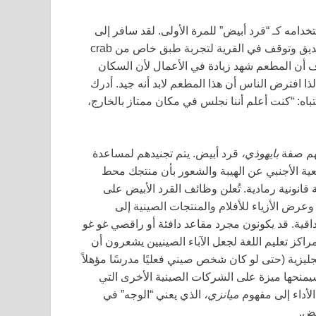
 2009 عندما تم استخدامه كـ “قرد أبيض” للمرة الأولى. لقد سافر إلى
قرية في سوتشو، في مقاطعة جيانغسو، لحضور حفل زفاف صديق وتوقف في القرية لتجربة طبق خاص من crab
أن المطعم شهد زيادة في الأعمال لأن السكان
لذا افترض الناس أن هذا المطعم لابد أنه جيد. أدرك
اه: “كنت أعلم أننا نجلس في مكان ممتاز بالخارج،
يهم صفة
بايهوذي،
قرد أبيض. يتم تجنيدهم لمساعدة
عية الأجنبي عن الهيبة والشعور بأن منتجك محط
نونية رمادية. تُعلن وظائف القرد الأبيض على
وعرض الأزياء للأفلام والمنتجات الصينية إلى
داقية. قد يكونون مجرد مقاعد دافئة أو راقصي غو غو
راكز تعليم اللغة لجعل الآباء الصينيين يشعرون أن
جليزية (حتى لو كان شخص صيني فعليًا مدرسًا مؤهلاً
منحها ميزة على الشركات الصينية الأخرى التي
لأداء إلى مفهوم
ميانزي،
الذي يعني “الوجه” في
عض.