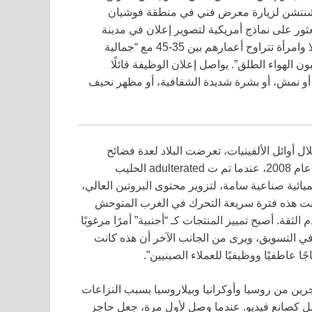
 تبحث صالة عرض فنية عن 10 أجانب في شنتشن لزيارة معرض فني في منطقة فوشيان
ى عن العثور على نماذج أمريكية لتصوير إعلان في مدينة
فوزهو في مقاطعة فوجيان، مع دفع جميع النفقات. يريدون رجلًا وامرأة تتراوح أعمارهم بين 35-45 مع “جمالية
ن الهواء الطلق”. يواصل إعلان الوظيفة قائلًا
 أو نمش، أو بشرة شديدة الشفافية، أو مظهر نحيف
ال أوائل الألفينيات، تعرضت البلاد لعدة فضائح
بسبب منتجات وخدمات غير جيدة، مثل فضيحة الحليب الملوث عام 2008، عندما تم ت adulterated الحليب
ائية صناعية سامة، لتزوير محتوى البروتين العالي،
كانت هذه فترة سريعة التحرك في الغرب المتوحش
ة. أصبح تمييز المنتجات كـ “أجنبية” أمرًا مرغوبًا
ي التسويق، ويرى من الجانب الآخر أن هذه كانت
ا عاطفيًا ووظيفيًا للعملاء الصينيين”.
جرين من روسيا وأوكرانيا وبيلاروسيا بسبب النزاعات
ل كصانع فيديو. عندما وصل لأول مرة، جعل حاجز