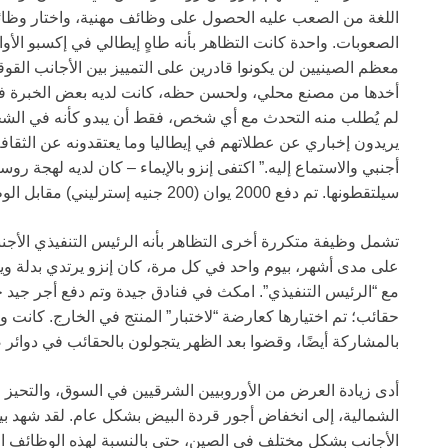
اللغة من الصعب عليه الحصول على وظائف مهنية، واختار وظائ
الصعوبات. واحدة كانت التظاهر بأنه طاهٍ إيطالي في إكسبو الأ
معظم الصينيين لن يكونوا قادرين على التمييز بين الأجانب القوق
أخدها من مصنع محلي، ولحسن حظه، كانت لديه بعض الخبرة 
لم يُطلب منه التحدث مع أي شخص، فقط أن يبدو كأنه في الشخصي
يريدون إخباري عن عطلاتهم في إيطاليا وما يعتقدونه عن الثقافة 
أجنبي والاستماع إليه.” اكتفى إنزو بالإيماء – كان لديه لهجة 
سيلتقطونها. تم دفع 2000 يوان (200 جنيه إسترليني) مقابل الوظيفة.
تشمل وظيفة متكررة أخرى التظاهر بأنه الرئيس التنفيذي الأج
على مدى أشهر، بيوم واحد في كل مرة، كان إنزو يرتدي بدلة وي
مع “الرئيس التنفيذي”. امكث في فنادق جيدة وتم دفع أجر جيد ج
حقائب؛ تم اختيارها كعارضة “لاختبار” المنتج في الخارج. كانت و
بالمشاركة أيضًا، وقضوا بعد الظهر يتجولون بالحقائب في دوائر ص
أدى زيادة العرض من الأوروبيين الشرقيين في السوق، والتحيز ال
الشمالية، إلى انخفاض أجور قردة البيض بشكل عام. لقد شهد ب
الأجانب بشكل مختلف في الصين، حتى بالنسبة لهذه الوظائف المث