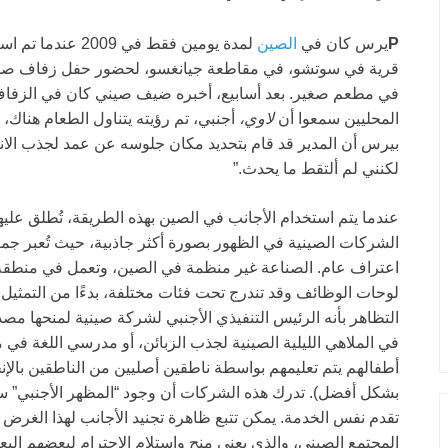
P
يرس كان في
الصين
لمدة يومين فقط في
في مطعم صغير. بعد أسابيع، أخبره ضيف صيني كان في الزفاف 
المحليين سمعوا أن
لاوي،
أجنبي، تم رؤيته يتناول الطعام هناك، 
بيرس أن المدير قد قام بتحديد مكان جلوسه عن عمد لجذب الانتب
لكنني لم ألتقط ما يحدث.”
عندما يتم استخدام الأجانب في الصين بهذه الطريقة، تُطلق عل
الشركات الصينية في الظهور بصورة أكثر جاذبية، حيث تُعبر جم
اعتراف عام. الصناعة غير منظمة في الصين، وتعمل في منطقة قا
لوحات الوظائف وقد
تندرج تحت فئات مختلفة، بدءًا من التمثيل 
التظاهر بأنه الرئيس التنفيذي الأجنبي لشركة صينية لمنحها مص
في الملاهي الليلية الصينية لجذب الزبائن، أو مدرسي اللغة في م
أطفالهم يتم تعليمهم بواسطة ناطقين أصليين من الناطقين بالإن
بشكل أفضل). تدرك هذه الشركات أن وجود “المظهر الأجنبي” سي
تقدم نفس الخدمة. يمكن تتبع ظاهرة تجنيد الأجانب لهذا الغرض ا
المجتمع الصيني، والذي يعني منح واستلام الاحترام لبعضهم الب