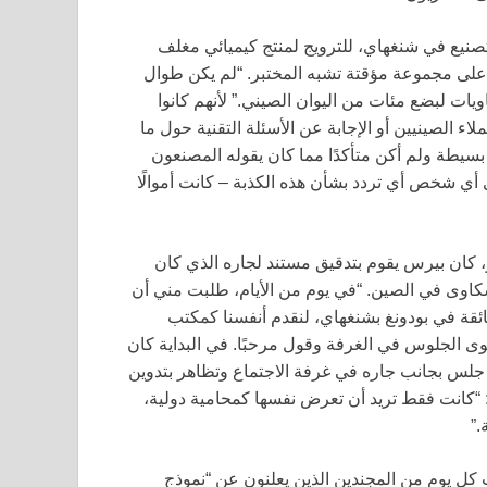
نيع في شنغهاي، للترويج لمنتج كيميائي مغلف
على مجموعة مؤقتة تشبه المختبر. “لم يكن طوال
حاويات لبضع مئات من اليوان الصيني.” لأنهم كانوا
ء الصينيين أو الإجابة عن الأسئلة التقنية حول ما
بسيطة ولم أكن متأكدًا مما كان يقوله المصنعون
 أي شخص أي تردد بشأن هذه الكذبة – كانت أموالًا
و، كان بيرس يقوم بتدقيق مستند لجاره الذي كان
كاوى في الصين. “في يوم من الأيام، طلبت مني أن
ائقة في بودونغ بشنغهاي، لنقدم أنفسنا كمكتب
 الجلوس في الغرفة وقول مرحبًا. في البداية كان
 جلس بجانب جاره في غرفة الاجتماع وتظاهر بتدوين
: “كانت فقط تريد أن تعرض نفسها كمحامية دولية،
.”
لوظائف على WeChat. تظهر إعلانات كل يوم من المجندين الذين يعلنون عن “نموذج