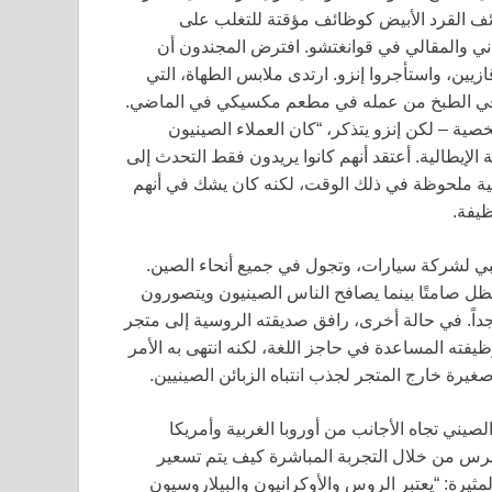
ف القرد الأبيض كوظائف مؤقتة للتغلب على
واني والمقالي في قوانغتشو. افترض المجندون أن
ازيين، واستأجروا إنزو. ارتدى ملابس الطهاة، التي
في الطبخ من عمله في مطعم مكسيكي في الماضي.
ة – لكن إنزو يتذكر، “كان العملاء الصينيون
الإيطالية. أعتقد أنهم كانوا يريدون فقط التحدث إلى
روسية ملحوظة في ذلك الوقت، لكنه كان يشك في أنهم
نبي لشركة سيارات، وتجول في جميع أنحاء الصين.
ظل صامتًا بينما يصافح الناس الصينيون ويتصورون
داً. في حالة أخرى، رافق صديقته الروسية إلى متجر
ظيفته المساعدة في حاجز اللغة، لكنه انتهى به الأمر
غيرة خارج المتجر لجذب انتباه الزبائن الصينيين.
صيني تجاه الأجانب من أوروبا الغربية وأمريكا
يرس من خلال التجربة المباشرة كيف يتم تسعير
يرة: “يعتبر الروس والأوكرانيون والبيلاروسيون