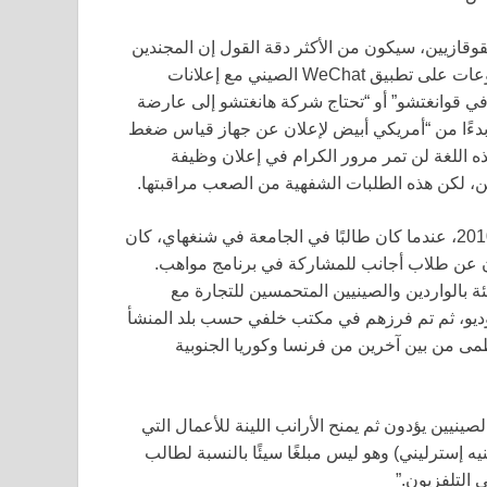
قازيين، سيكون من الأكثر دقة القول إن المجندين
يبحثون ببساطة عن أشخاص يظهرون “غير صينيين”. هناك مجموعات على تطبيق WeChat الصيني مع إعلانات
 في قوانغتشو” أو “تحتاج شركة هانغتشو إلى عارضة
بدءًا من “أمريكي أبيض لإعلان عن جهاز قياس ضغط
دثين باللغة التركية لمقطع فيديو على TikTok”. هذه اللغة لن تمر مرور الكرام في إعلان وظيفة
، لكن هذه الطلبات الشفهية من الصعب مراقبتها.
لقد قام بيرس بعدد من الوظائف المدفوعة مثل هذه. في عام 2010، عندما كان طالبًا في الجامعة في شنغهاي، كان
ون عن طلاب أجانب للمشاركة في برنامج مواهب.
ة بالواردين والصينيين المتحمسين للتجارة مع
ديو، ثم تم فرزهم في مكتب خلفي حسب بلد المنشأ
ظمى من بين آخرين من فرنسا وكوريا الجنوبية
يين يؤدون ثم يمنح الأرانب اللينة للأعمال التي
ه أكثر. يقول بيرس: “كنا نتقاضى 100-200 يوان (10-20 جنيه إسترليني) وهو ليس مبلغًا سيئًا بالنسبة لطالب
التلفزيون.”