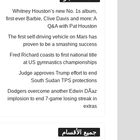
Whitney Houston’s new No. 1s album,
first-ever Barbie, Clive Davis and more: A
Q&A with Pat Houston
The first self-driving vehicle on Mars has
proven to be a smashing success
Fred Richard coasts to first national title
at US gymnastics championships
Judge approves Trump effort to end
South Sudan TPS protections
Dodgers overcome another Edwin DÃ­az
implosion to end 7-game losing streak in
extras
جميع الأقسام