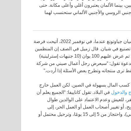
 بينما الألمان يعتبرون أغلي وأعلى مكانة. حتى
جنبي الروسي والأجنبي الألماني ستحتسب لهما
ارية كاناييفا من كامشاتكا، روسيا، وكانت تدرس في جامعة شيان جياوتونغ عندما، في نوفمبر 2022، أتيحت فرصة
ضور إكسبو تصنيع في شيان. قال زميل في الصف إن المنظمين
كانوا يبحثون عن طلاب أجانب للمشاركة في وظائف قرد أبيض. تم عرض عليهم 100 يوان (10 جنيهات إسترلينية)
 الصينيين لمدة 30-40 دقيقة. كانت الدعوة تقول: “سيعرض رجل أعمال صيني من شركة
 ترى منتجاته وتطرح بعض الأسئلة إذا أردت.”
ي كسب المال بسهولة في الصين. لكن العمل خارج
ج والدخول
في البلاد. تقول كاناييفا: “الجميع يعلم أن
ر، للعيش وعدم الاعتماد على الوالدين طوال
ح، أو تغيير أصحاب العمل أو العمل الحر، إلى
غرامات تتراوح بين 5000-20000 يوان (500-2000 جنيه إسترليني)، واحتجاز من 5 إلى 15 يومًا، وترحيل محتمل أو