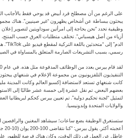
على الرغم من أن مصطلح قرد أبيض قد يوحي فقط بالأجانب القو
وظيفية تحدد “نحن بحاجة إلى امرأتين سوداويتين لتصوير إعلان
أزياء من أصل هيسباني”. تختلف متطلبات العرق حسب المنتج، 
الدم”
إلى “متح
رسمي، بسبب التشريعات الصارمة المتعلق بالمساواة في الصين
التنفيذيون التلفزيونيون من مجموعة الإعلام في شنغهاي يبحث
كانت شنغهاي تستعد لاستضافة إكسبو العالم وكانت المدينة مليئ
بعضهم البعض. تم نقل عشرة إلى خمسة عشر طالبًا إلى الاستو
لتمثيل “لجنة تحكيم دولية”. تم تعيين بيرس كحكم لبريطانيا الع
والولايات المتحدة وإندونيسيا.
ستستغرق الوظيفة بضع ساعات؛ سيشاهد المغنين والراقصين الصين
أعجبت
عاطل عن العمل في ذلك الوقت، وكان هناك
فرصة للظهور على 