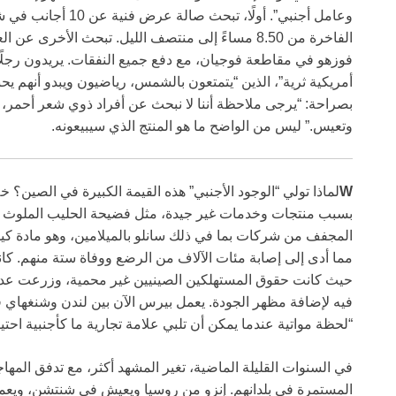
وعامل أجنبي”. أولًا،
الفاخرة من 8.50 مساءً إلى منتصف الليل. تبحث الأخر
أمريكية ثرية”، الذين “يتمتعون بالشمس، رياضيون ويبدو أنهم يحبو
بصراحة: “يرجى ملاحظة أننا لا نبحث عن أفراد ذوي شعر أحمر،
وتعيس.” ليس من الواضح ما هو المنتج الذي سيبيعونه.
W
لماذا تولي “الوجود الأجنبي” هذه القيمة الكبيرة في الصين؟ خل
المجفف من شركات بما في ذلك سانلو بالميلامين، وهو مادة كيمي
مما أدى إلى إصابة مئات الآلاف من الرضع ووفاة ستة منهم. 
حيث كانت حقوق المستهلكين الصينيين غير محمية، وزرعت عدم الثق
فيه لإضافة مظهر الجودة. يعمل بيرس الآن بين لندن وشنغهاي ف
“لحظة مواتية عندما يمكن أن تلبي علامة تجارية ما كأجنبية احتياجً
في السنوات القليلة الماضية، تغير المشهد أكثر، مع تدفق المها
المستمرة في بلدانهم. إنزو من روسيا ويعيش في شنتشن، ويعم