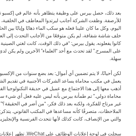
بعد ذلك، حصل بيرس على وظيفة يتظاهر بأنه عالم في إكسبو تص
للأرصفة. وظفت الشركة أجانب ليرتدوا المعاطف في الخلفية، 
اليوم، وكل ما كان علينا فعله هو سكب الماء ذهابًا وإيابًا بين ال
خلف شاشة شفافة، لم يكن متوقعًا من الأجانب التحدث إلى العملا
كانوا يفعلونه. يقول بيرس: “في ذلك الوقت، كانت لغتي الصينية 
على المسرح.” لقد تحدث مع أحد “العلماء” الآخرين ولم يكن لدى
سهلة.
لكن أحيانًا، لا يتم تضمين أي أموال: بعد بضع سنوات من الإكسب
يعمل في مكتب محاماة يساعد الشركات الأجنبية في تقديم الش
أذهب معها إلى هذا الاجتماع مع عميل في حديقة التكنولوجيا الف
محاماة دولي.” تم طمأنة بيرس بأنه ليس عليه فعل أي شيء سوى
غير مرتاح للفكرة، ولكنه بعد ذلك فكر، “من أضر في الحقيقة؟”
الملاحظات، متصرفًا كأنه مساعدها في المكتب القانوني. يتذكر
والتي من الإنصاف، كانت كذلك لأنها تتحدث الفرنسية والإنجليزية
سجلت في لوحة إعلانات ا