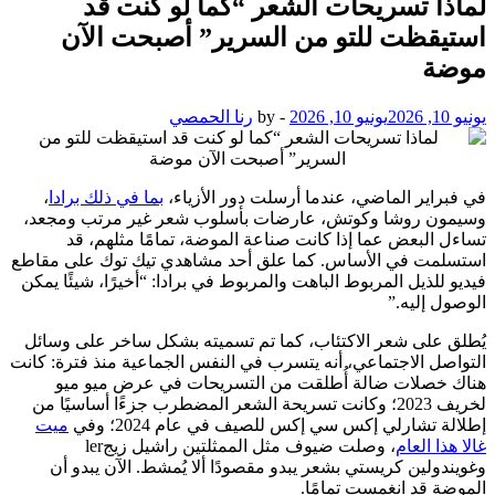
لماذا تسريحات الشعر “كما لو كنت قد
استيقظت للتو من السرير” أصبحت الآن
موضة
يونيو 10, 2026
يونيو 10, 2026
-
by
رنا الحمصي
في فبراير الماضي، عندما أرسلت دور الأزياء،
بما في ذلك برادا
،
وسيمون روشا وكوتش، عارضات بأسلوب شعر غير مرتب ومجعد،
تساءل البعض عما إذا كانت صناعة الموضة، تمامًا مثلهم، قد
استسلمت في الأساس. كما علق أحد مشاهدي تيك توك على مقاطع
فيديو للذيل المربوط الباهت والمربوط في برادا: “أخيرًا، شيئًا يمكن
الوصول إليه.”
يُطلق على شعر الاكتئاب، كما تم تسميته بشكل ساخر على وسائل
التواصل الاجتماعي، أنه يتسرب في النفس الجماعية منذ فترة: كانت
هناك خصلات ضالة أُطلقت من التسريحات في عرض ميو ميو
لخريف 2023؛ وكانت تسريحة الشعر المضطرب جزءًا أساسيًا من
إطلالة تشارلي إكس سي إكس للصيف في عام 2024؛ وفي
ميت
غالا هذا العام
، وصلت ضيوف مثل الممثلتين راشيل زيجler
وغويندولين كريستي بشعر يبدو مقصودًا ألا يُمشط. الآن يبدو أن
الموضة قد انغمست تمامًا.