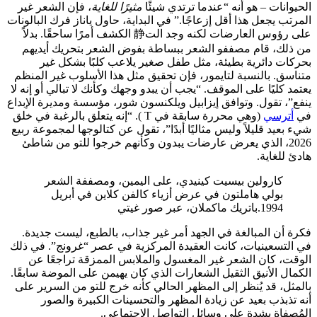
الحيوانات – هو أنه “عندما ترتدي شيئًا
مثيرًا للغاية
، فإن الشعر غير
المرتب يجعل هذا أقل إزعاجًا.” في البداية، حاول ياناز فرك البالونات
على رؤوس العارضات لكنه وجد الت静 الكشف أمرًا ساحقًا. بدلاً
من ذلك، قام مصففو الشعر ببساطة بفوض الشعر بتحريك أيديهم
بحركات دائرية بطيئة، مثل طفل صغير يلاعب كلبًا بشكل غير
متناسق. بالنسبة لتايمور، فإن تحقيق مثل هذا الأسلوب غير المنظم
يعتمد كليًا على الموقف. “يجب أن يبدو وجهك وكأنك لا تبالي أو إنه لا
ينفع”، تقول. وتوافق إيزابيل ويلكنسون شور، مؤسسة ومديرة الإبداع
في
أترسي
(وهي محررة سابقة في T
). “إنه يتعلق بالرغبة في خلق
شيء بعيد قليلاً وليس مثاليًا أبدًا”، تقول عن كتالوجها لمجموعة ربيع
2026، الذي يعرض عارضات يبدون وكأنهم خرجوا للتو من شاطئ
هادئ للغاية.
كارولين بيسيت كينيدي، على اليمين، ومصففة الشعر
بولي هاملتون في عرض أزياء كالفن كلاين في أبريل
1994.
باتريك ماكملان، عبر صور غيتي
فكرة أن المبالغة في الجهد أمر غير جذاب، بالطبع، ليست جديدة.
في التسعينيات، كانت العقيدة المركزية في عصر “غرونج”. في ذلك
الوقت، كان الشعر غير المغسول والملابس الممزقة تراجعًا عن
الكمال الأنيق الثقيل الشعارات الذي كان يهيمن على الموضة سابقًا.
بالمثل، قد يُنظر إلى المظهر الحالي كأنه خرج للتو من السرير على
أنه تذبذب بعيد عن زيادة المظهر والتحسينات الكبيرة والصور
المُصفاة بشدة على وسائل التواصل الاجتماعي.