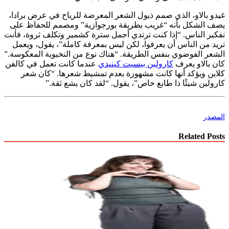
غيدو بالاو، الذي صمم ذيول الشعر المعرضة للرياح في عرض برادا،
يصف الشكل بأنه “غريب بطريقة بورجوازية” ومصمم للحفاظ على
تفكير الناس. “إذا كنت ترتدي أجمل سترة كشمير وتكلف ثروة، فأنت
تريد من الناس أن يعرفوا، لكن ليس بمعرفة كاملة”، يقول، ويعمل
الشعر الفوضوي بنفس الطريقة. “هناك نوع من النخبوية المعكوسة.”
كان بالاو يعرف
كارولين بيسيت كينيدي
عندما كانت تعمل في كالفن
كلاين ويؤكد أنها كانت مشهورة بعدم تمشيط شعرها. “كان شعر
كارولين شيئًا ذا طابع خاص”، يقول. “لقد كان يشع ثقة.”
المصدر
Related Posts