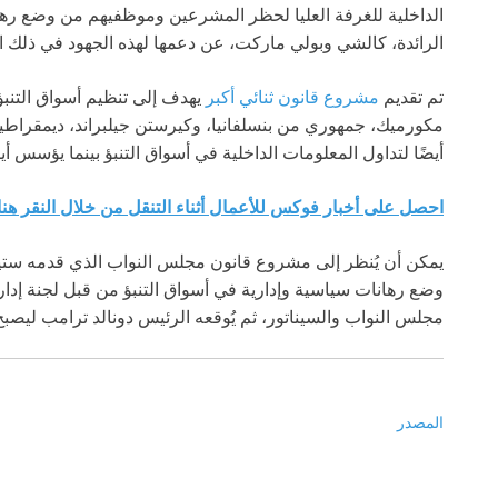
الداخلية للغرفة العليا لحظر المشرعين وموظفيهم من وضع رهان
الرائدة، كالشي وبولي ماركت، عن دعمها لهذه الجهود في ذلك ا
تم تقديم
مشروع قانون ثنائي أكبر
يهدف إلى تنظيم أسواق التنب
مكورميك، جمهوري من بنسلفانيا، وكيرستن جيلبراند، ديمقراط
أيضًا لتداول المعلومات الداخلية في أسواق التنبؤ بينما يؤسس أيض
احصل على أخبار فوكس للأعمال أثناء التنقل من خلال النقر هنا
يمكن أن يُنظر إلى مشروع قانون مجلس النواب الذي قدمه ستي
وضع رهانات سياسية وإدارية في أسواق التنبؤ من قبل لجنة إدا
مجلس النواب والسيناتور، ثم يُوقعه الرئيس دونالد ترامب ليصبح ق
المصدر