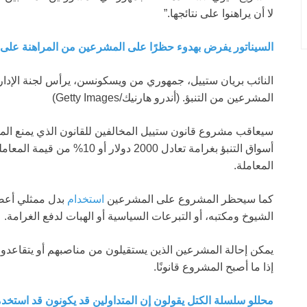
لا أن يراهنوا على نتائجها.”
السيناتور يفرض بهدوء حظرًا على المشرعين من المراهنة على أ
النائب بريان ستييل، جمهوري من ويسكونسن، يرأس لجنة الإد
المشرعين من التنبؤ.
(أندرو هارنيك/Getty Images)
سيعاقب مشروع قانون ستييل المخالفين للقانون الذي يمنع 
أسواق التنبؤ بغرامة تعادل 2000 
المعاملة.
كما سيحظر المشروع على المشرعين
استخدام
بدل ممثلي أعض
الشيوخ ومكتبه، أو التبرعات السياسية أو الهبات لدفع الغرامة.
يمكن إحالة المشرعين الذين يستقيلون من مناصبهم أو يتقاعدون 
إذا ما أصبح المشروع قانونًا.
محللو سلسلة الكتل يقولون إن المتداولين قد يكونون قد استخد