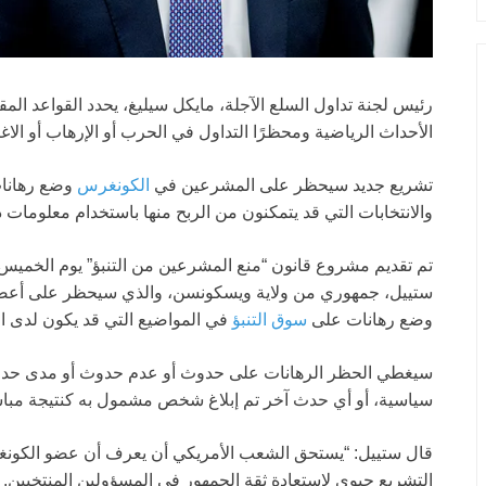
رئيس لجنة تداول السلع الآجلة، مايكل سيليغ، يحدد القواعد المق
الأحداث الرياضية ومحظرًا التداول في الحرب أو الإرهاب أو الاغ
تشريع جديد سيحظر على المشرعين في
الكونغرس
وضع رهانات 
والانتخابات التي قد يتمكنون من الربح منها باستخدام معلومات د
تم تقديم مشروع قانون “منع المشرعين من التنبؤ” يوم الخميس
ستييل، جمهوري من ولاية ويسكونسن، والذي سيحظر على أعضاء
وضع رهانات على
سوق التنبؤ
في المواضيع التي قد يكون لدى ا
سيغطي الحظر الرهانات على حدوث أو عدم حدوث أو مدى حدوث
سياسية، أو أي حدث آخر تم إبلاغ شخص مشمول به كنتيجة مبا
قال ستييل: “يستحق الشعب الأمريكي أن يعرف أن عضو الكونغرس
التشريع حيوي لاستعادة ثقة الجمهور في المسؤولين المنتخبين.