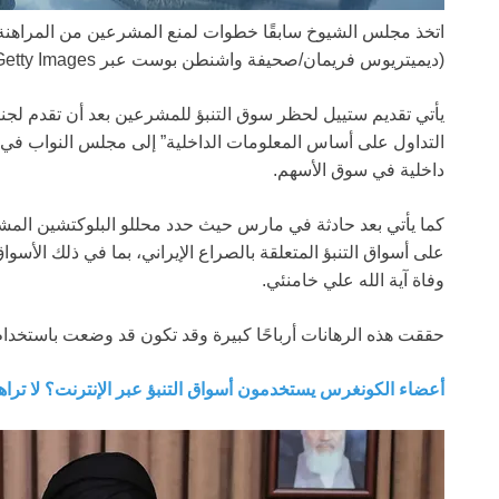
اتخذ مجلس الشيوخ سابقًا خطوات لمنع المشرعين من المراهنة ع
(ديميتريوس فريمان/صحيفة واشنطن بوست عبر Getty Images)
يأتي تقديم ستييل لحظر سوق التنبؤ للمشرعين بعد أن تقدم لجن
التداول على أساس المعلومات الداخلية” إلى مجلس النواب في ين
داخلية في سوق الأسهم.
كما يأتي بعد حادثة في مارس حيث حدد محللو البلوكتشين المشت
على أسواق التنبؤ المتعلقة بالصراع الإيراني، بما في ذلك الأسو
وفاة آية الله علي خامنئي.
حققت هذه الرهانات أرباحًا كبيرة وقد تكون قد وضعت باستخدام
أعضاء الكونغرس يستخدمون أسواق التنبؤ عبر الإنترنت؟ لا ترا