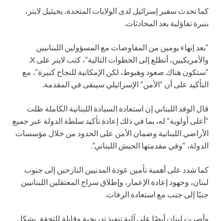
كما تحدث سفير إسرائيل لدى الولايات المتحدة، يخيئيل لايتر،
بنبرة تفاؤلية بعد المحادثات.
“بعد إنهاء يومين من المفاوضات مع المسؤولين اللبنانيين
والأمريكيين، أتطلع إلى الخطوات التالية”، كتب لايتر على X.
“ستكون هناك صعود وهبوط، لكن الإمكانية للنجاح كبيرة”، مع
التأكيد على أن “الأمن” الإسرائيلي سيبقى في المقدمة.
قال الوفد اللبناني إن استعادة السيادة اللبنانية الكاملة ظلت
“أعلى أولوية” له، بما في ذلك إعادة تأكيد سلطة الدولة عبر جميع
الأراضي اللبنانية وضمان الأمن على الحدود من خلال مؤسسات
الدولة، “وفي مقدمتها الجيش اللبناني”.
كما شدد على أهمية تأمين عودة المدنيين النازحين إلى جنوب
لبنان، وجهود إعادة الإعمار، وإطلاق سراح المعتقلين اللبنانيين
جنبًا إلى جنب مع استعادة الرفات.
وأصرت لبنان أيضًا على آلية تنفيذ تدريجية وقابلة للتحقق بشكل