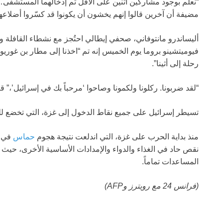
“نعلم بوجود مشاركين اثنين على الأقل تم إدخالهما المستشف
مضيفة أن آخرين قالوا إنهم يخشون أن يكونوا قد كسّروا أضلاعه
أليساندرو مانتوفاني، صحفي إيطالي احتُجز مع نشطاء القافلة 
فيوميتشينو بروما يوم الخميس إنه تم “اخذنا إلى مطار بن غوري
رحلة إلى أثينا”.
“لقد ضربونا. ركلونا ولكمونا وصاحوا ‘مرحباً بك في إسرائيل’،” ق
تسيطر إسرائيل على جميع نقاط الدخول إلى غزة، التي تخضع للحصار
منذ بداية الحرب على غزة، التي اندلعت نتيجة هجوم
حماس
نقص حاد في الغذاء والدواء والإمدادات الأساسية الأخرى، حيث
المساعدات تماماً.
(فرانس 24 مع رويترز وAFP)