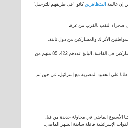
س إن غالبية
المتظاهرين
كانوا “في طريقهم للترحيل”
 صحراء النقب بالقرب من غزة.
مواطنين الأتراك والمشاركين من دول ثالثة.
وأكدت مصادر في وزارة الخارجية التركية لاحقاً أن “مجمل المشاركين في القافلة، البالغ عددهم 422، 85 منهم من
طابا على الحدود المصرية مع إسرائيل، في حين تم
 من تركيا الأسبوع الماضي في محاولة جديدة من قبل
قوات الإسرائيلية قافلة سابقة الشهر الماضي.