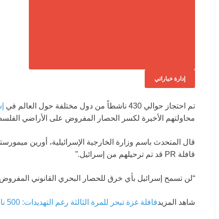
إدارة خياراتي
تم احتجاز حوالي 430 ناشطاً من دول مختلفة حول العالم في
إس
محاولتهم الأخيرة لكسر الحصار المفروض على الأراضي الفلسطي
قال المتحدث باسم وزارة الخارجية الإسرائيلية، أورين ميمورس
قافلة PR قد تم ترحيلهم من إسرائيل.”
“لن تسمح إسرائيل بأي خرق للحصار البحري القانوني المفروض
شاهد المزيد
قافلة غزة تبحر للمرة الثالثة رغم التهديدات: 500 ناشط يغادرون