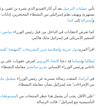
تأتي
عمليات الترحيل
بعد أن أثار الفيديو الذي نشره بن غفير، وع
يستهزئ ويهتف بعلم إسرائيلي بين النشطاء المحتجزين، إدانات
و
أستراليا
إلى
كندا
.
كما تعرض لانتقادات في الداخل من قبل رئيس الوزراء
بنيامين ن
السفير الأمريكي في إسرائيل مايك هاکبي.
اقرأ المزيد
دول عربية وإسلامية تدين التصريحات “المهيجة” للسف
إيطاليا
و
إسبانيا
قد دعتا
الاتحاد الأوروبي
لفرض عقوبات على بن غف
تاجاني ورئيس الوزراء الإسباني
بيدرو سانشيز
معاملة النشطاء بأ
في
أيرلندا
، كشفت رسالة مسربة عن رئيس الوزراء
ميشيل مار
من الإجراءات” ضد إسرائيل بشأن معاملة النشطاء.
“على الأقل، يجب أن يشمل هذا حظر المنتجات من
المستوطنات 
التأسيسية مع إسرائيل”، قالت الرسالة.