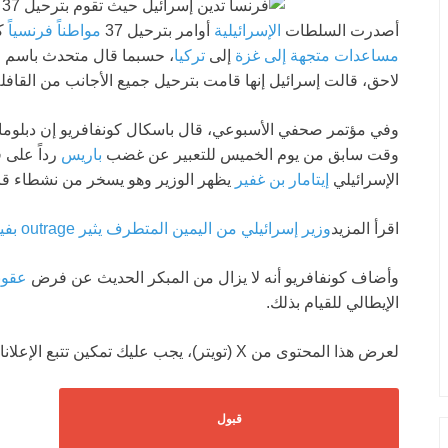
أصدرت السلطات
الإسرائيلية
أوامر بترحيل 37
مواطناً فرنسياً
كا
مساعدات متجهة إلى غزة
إلى
تركيا
، حسبما قال متحدث باسم و
لاحق، قالت إسرائيل إنها قامت بترحيل جميع الأجانب من القافلة 
وفي مؤتمر صحفي الأسبوعي، قال باسكال كونفافريو إن دبلوماسياً
وقت سابق من يوم الخميس للتعبير عن غضب
باريس
رداً على 
الإسرائيلي
إيتامار بن غفير
يظهر الوزير وهو يسخر من نشطاء قاف
اقرأ المزيد
وزير إسرائيلي من اليمين المتطرف يثير outrage بفيديو لنشطاء قافلة غزة المربوطين والراكعين
وأضاف كونفافريو أنه لا يزال من المبكر الحديث عن فرض
عقوب
الإيطالي للقيام بذلك.
لعرض هذا المحتوى من X (تويتر)، يجب عليك تمكين تتبع الإعلانات وقياس الجمهور.
قبول