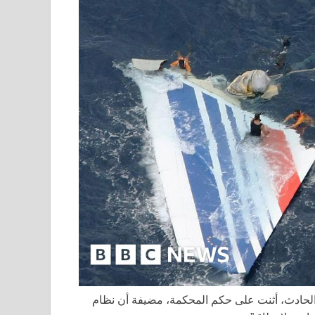
AF447، التي فقدت ابنها في الحادث، أثنت على حكم المحكمة، مضيفة أن نظام