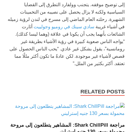
إلى توضيح موقفه. يتجنب وولفارد التطرق إلى القضايا
السياسية ولكنه لا يزال يحصل على نصيبه من التخمينات
الشهيرة. رحلته العام الماضي إلى مسرح في لندن لرؤية زميله
في أشياء غريبة
سادي سينك في روميو وجولييت
أثارت
الشائعات بأنهما يجب أن يكونا في علاقة (وهما ليسا كذلك).
“يواجه الناس صعوبة كبيرة في رؤية الأشياء بطريقة غير
رومانسية”، يقول بشكل غير عادي. “يحب الناس الحصول على
قصص لأشياء غير موجودة. لكن عادةً ما تكون أكثر مللًا مما
تعتقد. أكثر بكثير من الملل.”
RELATED POSTS
مراجعة Shark ChillPill: المشاهير يتطلعون إلى مروحة
محمولة بسعر 130 جنيه إسترليني