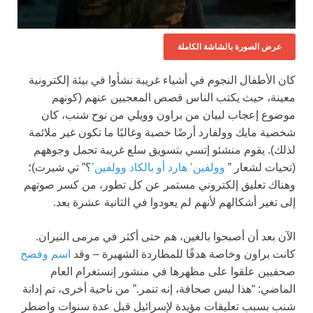
عرض الصورة بالشاشة الكاملة
كان الأطفال النجوم في أشياء غريبة نشأوا في بيئة إلكترونية
معينة، حيث يكتب الناس قصص المعجبين عنهم (كونهم
موضوع إعجاب لبيان من براون وويلي من نوح شنب، كان
شخصية مايك وولفارد أرضًا خصبة وغالبًا ما تكون غير ملائمة
لذلك). يقوم منشئو إتسي بتسويق سلع غريبة تحمل وجوههم
(تحيات لشعار ”
وولفين’ هارد أو بالكاد وولفين’
؟” تي شيرت)؛
وهناك تعليق إلكتروني مستمر عن كل تطور، من كسر صوتهم
إلى تغير أشكالهم لأنهم لم يعودوا في الثانية عشرة بعد.
الآن بعد أن أصبحوا بالغين، هم حتى أكثر في مرمى النيران.
كانت براون وخاصة هدفًا للمطاردة الشهيرة – وقد
اسم وفضح
صحفيين علقوا على مظهرها في منشور إنستغرام العام
الماضي: “هذا ليس صحافة، إنه تنمر.” من ناحية أخرى، تم إدانة
شنب بسبب تعليقات مؤيدة لإسرائيل قبل عدة سنوات واضطر