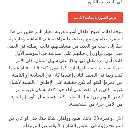
في المدرسة الثانوية.
عرض الصورة بالشاشة الكاملة
نتيجة لذلك، أصبح أطفال أشياء غريبة معيار المراهقين في هذا
العصر، يتعاملون مع مصاعب المراهقة على الشاشة وخارجها،
جنبًا إلى جنب مع العديد من مشاهديهم. قالت زميلته في العمل
ميلي بوبي براون إن قبلتهم على الشاشة في الموسم الأول
كانت أول مرة تقبل فيها ولدًا، على سبيل المثال. كان الأمر
تقريبًا نفسه بالنسبة لوولفارد، كما يقول. “لقد قبلت فتاة عندما
كنت ربما في الصف الثاني [عندما كان في السابعة أو الثامنة
من عمره]، لكنها لم تكن حقيقية على الإطلاق.” بالنسبة لأشياء
غريبة، كان يركز فقط على أداء جيد: “لذا، بشكل غريب، لم
أشعر بالتوتر من القبلة الفعلية. كنت فقط مثل: ‘أوه، إنها جزء
من الأمر، جزء من الشخصية.’ “
الآن، وعمره 23 عامًا، أصبح وولفارد شابًا جدًا، حتى لو كان من
المزعج رؤيته في ملابس الشارع الأنيقة، غير المرتبطة