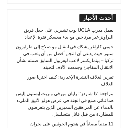
أحدث الأخبار
يعمل مدرب UCLA بوب تشيزني على جعل فريق
البراونز غير مرتاحين مع بدء معسكر فترة الإعداد.
جيمي كاراغر يشكك في انتقال مو صلاح إلى طرابزون
سبور حيث يدعي أن النجم أفضل من أن يلعب في
تركيا – بينما يكسر لاعب ليفربول السابق صمته بشأن
الانتقال المفاجئ وجمعت الآلاف لتحيته
تقرير الغلاف النشرة الإخبارية: كيف اخترنا صور
الغلاف
مراجعة “ذا شاردز”: رايان ميرفي وبريت إيستون إليس
هما ثنائي صنع في الجنة في عرض هولو الأنيق المليء
بالدماء عن المراهقين المميزين الذين يتعرضون
للمطاردة من قبل قاتل متسلسل.
11 مدنياً مصاباً في هجوم الحوثيين على نجران