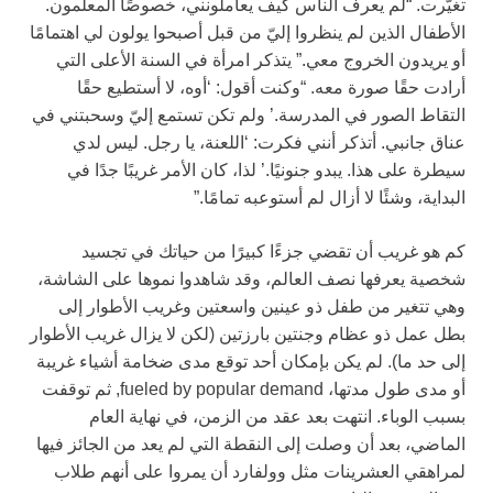
تغيّرت. “لم يعرف الناس كيف يعاملونني، خصوصًا المعلمون.
الأطفال الذين لم ينظروا إليّ من قبل أصبحوا يولون لي اهتمامًا
أو يريدون الخروج معي.” يتذكر امرأة في السنة الأعلى التي
أرادت حقًا صورة معه. “وكنت أقول: ‘أوه، لا أستطيع حقًا
التقاط الصور في المدرسة.’ ولم تكن تستمع إليّ وسحبتني في
عناق جانبي. أتذكر أنني فكرت: ‘اللعنة، يا رجل. ليس لدي
سيطرة على هذا. يبدو جنونيًا.’ لذا، كان الأمر غريبًا جدًا في
البداية، وشئًا لا أزال لم أستوعبه تمامًا.”
كم هو غريب أن تقضي جزءًا كبيرًا من حياتك في تجسيد
شخصية يعرفها نصف العالم، وقد شاهدوا نموها على الشاشة،
وهي تتغير من طفل ذو عينين واسعتين وغريب الأطوار إلى
بطل عمل ذو عظام وجنتين بارزتين (لكن لا يزال غريب الأطوار
إلى حد ما). لم يكن بإمكان أحد توقع مدى ضخامة أشياء غريبة
أو مدى طول مدتها، fueled by popular demand, ثم توقفت
بسبب الوباء. انتهت بعد عقد من الزمن، في نهاية العام
الماضي، بعد أن وصلت إلى النقطة التي لم يعد من الجائز فيها
لمراهقي العشرينات مثل وولفارد أن يمروا على أنهم طلاب