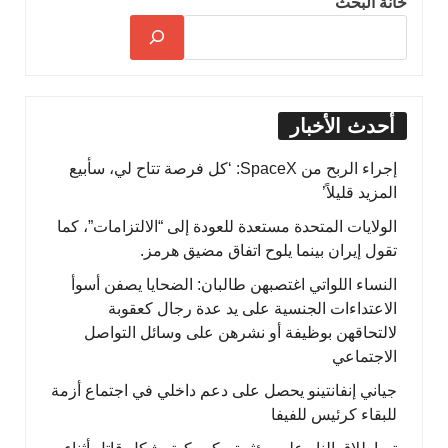
خانة البحث
أحدث الأخبار
إجراء الربح من SpaceX: ‘كل فرصة تتاح لي، سأبيع
المزيد قليلاً’
الولايات المتحدة مستعدة للعودة إلى “الالتزامات”، كما
تقول إيران بينما يلوح اتفاق مضيق هرمز.
النساء اللواتي اغتصبهن طالبان: الضحايا يصفن أسوأ
الاعتداءات الجنسية على يد عدة رجال كعقوبة
لالتحاقهن بوظيفة أو نشرهن على وسائل التواصل
الاجتماعي
جياني إنفانتينو يحصل على دعم داخلي في اجتماع أزمة
للبقاء كرئيس للفيفا