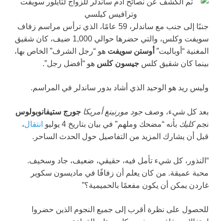
جنبًا إلى جنب مع ساندلر، 59 عامًا، الذي ترأس مراسم زفاف
سويفت وكلس، والتي حضرها حوالي 1,000 ضيف، كان شقيق
المغنية “أوباليت”
أوستن سويفت
هو “رجل الشرف” الخاص بها،
بينما كان شقيق كلس
جيسون كلس
هو “أفضل رجل”.
وليس ريد هو الوحيد الذي أشاد بدور ساندلر في المراسم.
بعد كل شيء، وصف
جود مورنينغ أمريكا
جورج ستيفانوبولوس
نجم
كليك
بأنه “مضحك وملهم” في بيان بتاريخ 4 يوليو
انتقال
،
قبل أن يشارك المزيد من التفاصيل حول الحدث الساحر.
“النذور، كل شيء تأمل فيه، حقيقي، ضعيف، جاد وسخيف.
محبة عميقة. من كان يعلم أن زفافًا في ماديسون سكوير
غاردن يمكن أن يكون مفعمًا بالحميمية؟”
للحصول على نظرة أقرب إلى جميع النجوم الذين حضروا