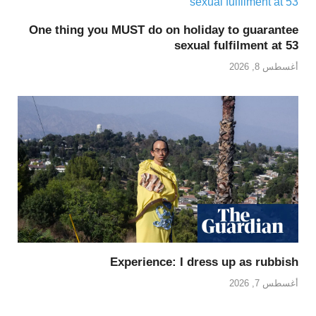
One thing you MUST do on holiday to guarantee
sexual fulfilment at 53
أغسطس 8, 2026
Experience: I dress up as rubbish
أغسطس 7, 2026