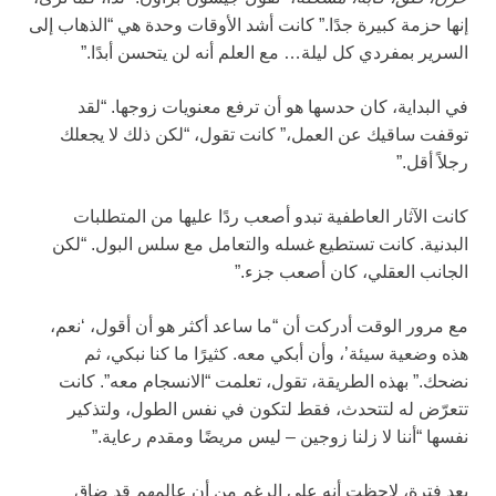
إنها حزمة كبيرة جدًا.” كانت أشد الأوقات وحدة هي “الذهاب إلى
السرير بمفردي كل ليلة… مع العلم أنه لن يتحسن أبدًا.”
في البداية، كان حدسها هو أن ترفع معنويات زوجها. “لقد
توقفت ساقيك عن العمل،” كانت تقول، “لكن ذلك لا يجعلك
رجلاً أقل.”
كانت الآثار العاطفية تبدو أصعب ردًا عليها من المتطلبات
البدنية. كانت تستطيع غسله والتعامل مع سلس البول. “لكن
الجانب العقلي، كان أصعب جزء.”
مع مرور الوقت أدركت أن “ما ساعد أكثر هو أن أقول، ‘نعم،
هذه وضعية سيئة’، وأن أبكي معه. كثيرًا ما كنا نبكي، ثم
نضحك.” بهذه الطريقة، تقول، تعلمت “الانسجام معه”. كانت
تتعرّض له لتتحدث، فقط لتكون في نفس الطول، ولتذكير
نفسها “أننا لا زلنا زوجين – ليس مريضًا ومقدم رعاية.”
بعد فترة، لاحظت أنه على الرغم من أن عالمهم قد ضاق