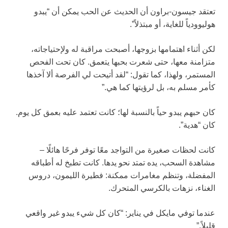
تعتقد جيسون-براون أن الحديث عن الحب يمكن أن “يبدو
هوليوودياً للغاية، أو مبتذلاً”.
لكن أثناء اهتمامها بزوجها، أصبحت مراقبة له ولإحتياجاته،
متزامنة معها، حتى شعرت بحبها يتعمق. كان تحت الفحص
المستمر، ولهذا، كما تقول: “لقد أتيحت لي الفرصة ألا آخذها
كأمر مسلم به، بل لرؤيتها كما هي.”
كان حبهم يبدو حياً بالنسبة لها؛ كانت تعتمد عليه بعمق كل يوم.
كان “هدية”.
كانت لحظات صغيرة من التواجد معًا توفر فرحًا هائلًا –
مشاهدة السحب، يده تمتد نحو يدها. كانت تطبخ له أطباقه
المفضلة، وتنظم مغامرات ممكنة: فطيرة الليمون، دروس
الغناء، نزهات بالكرسي المتحرك.
عندما توفي مايكل في يناير: “كان كل شيء يبدو غير واقعي
قليلاً.”