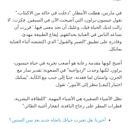
في مارس، هطلت الأمطار. “دخلت في حالة من الاكتئاب،”
تقول جيسون-براون، التي أصبحت الآن في السبعين. فكرت: ‘لا
زالت لديك الحياة فيك، وعليك أن تجد معنى فيها.’ قررت أن
تساعد الناس في العناية بحدائقهم. إيقاع الطبيعة مهدئ،
وقادرة على تطبيق “الصبر والقبول” الذي اكتشفته أثناء العناية
بمايكل.
أصبح كونها مقدمة رعاية هو أصعب تجربة في حياة جيسون-
براون. لكنها وجدت “ازدواجية” في الصعوبة: تقدير سار مع
الحزن، وامتنان لما فقدته، جنبًا إلى جنب مع الكآبة. “يمكنك
اختيار [كيف] تنظر إلى الأمور”، تقول.
تظل الأشياء الصغيرة هي الأشياء المهمة. “اللطافة البشرية،
قطرات المطر على زجاج النافذة، انفجار أغنية الطائر.”
أخبرنا: هل تغيرت حياتك باتجاه جديد بعد سن الستين؟