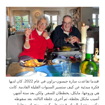
ع
ندما تقاعدت سارة جيسون-براون في عام 2022، كان لديها
فكرة مبدئية عن كيف ستسير السنوات القليلة القادمة. كانت
هي وزوجها، مايكل، يخططان للسفر. ولكن بعد ستة أشهر،
أصيب مايكل بجلطة، ثم أخرى. جلطة الثالثة، بعد سقوطه
وكسر مفصل الورك، قيدته على كرسي متحرك، وبحلول