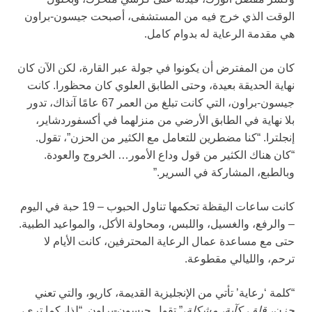
الوقت الذي خرج فيه من المستشفى، أصبحت جيسون-براون
هي مقدمة الرعاية له بدوام كامل.
كان من المفترض أن يكونوا في جولة عبر القارة، لكن الآن كان
نهاية الحديقة بعيدة، وحتى الطابق العلوي كان محظورا. كانت
جيسون-براون، التي كانت تبلغ من العمر 67 عامًا آنذاك، تدور
بلا نهاية في الطابق الأرضي من منزلهما في أكسفوردشاير،
إنجلترا. “كنا مضطرين للتعامل مع الكثير من الحزن”، تقول.
“كان هناك الكثير من قول وداع الأمور… الخروج والعودة.
وبالطبع، المشاركة في السرير.”
كانت ساعات اليقظة تحكمها تناول الحبوب – 19 حبة في اليوم
– والرفع، والغسيل، واللبس، ومحاولة الأكل، والمواعيد الطبية.
حتى مع مساعدة عمال الرعاية المحترفين، كانت الأيام لا
ترحم، والليالي مقطوعة.
“كلمة ‘رعاية’ تأتي من الإنجليزية القديمة، كاريو، والتي تعني
حزن، قلق، كآبة، مشكلة
،” تقول جيسون-براون. “لذا، كما ترى،