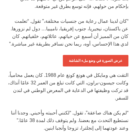
بإحكام من حولهم، فإنه توسع بطرق غير متوقعة.
“كان لدينا عمال رعاية من جنسيات مختلفة،” تقول. “تعلمت
عن باكستان، نيجيريا، جنوب إفريقيا، ناميبيا… دول لم نزورها.
كان من المميز أن أسمع عن حياتهم، عائلاتهم، خلفياتهم. كان
لدي هذا الإحساس، أوه، ربما نحن نسافر بطريقة غير مباشرة.”
عرض الصورة في وضع ملء الشاشة
التقت هي ومايكل في هونغ كونغ عام 1988. كان يعمل محامياً،
وكانت جيسون-براون، التي كانت تبلغ من العمر 32 عامًا آنذاك،
قد تركت وظيفتها في الدعاية في المعرض الوطني في لندن
للسفر.
“لم يكن هناك صاعقة”، تقول. “لكنني أحببته وأحبني. وجدنا أننا
نستطيع التحدث مع بعضنا. ولم يتوقف ذلك لمدة 38 عامًا.”
وعند عودتهما إلى إنجلترا، تزوجا وأنجبا ابنين.