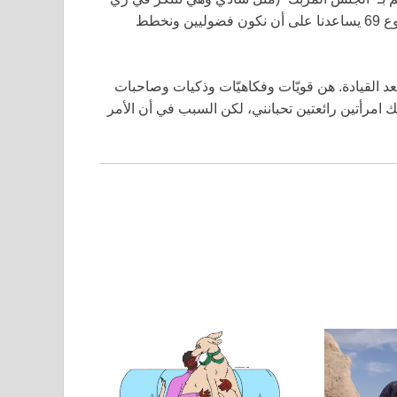
“الغرينش”) أو أنني يمكن أن أكون بهذه المرح في السرير. مشروع 69 يساعدنا على أن نكون فضوليين ونخطط
عد القيادة. هن قويّات وفكاهيّات وذكيات وصاحبات
ك امرأتين رائعتين تحبانني، لكن السبب في أن الأمر