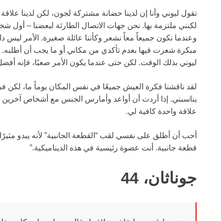
تقول ليوني وأنا إن لدينا حضانة مشتركة لجون، لكن لدينا علاقة
لكنني ملتزمة بها. نحن جهات الاتصال الطارئة لبعضنا – أول 
وعندما نكون جميعاً معاً نشعر وكأننا عائلة صغيرة. الأمر ليس دا
مبكرة شعرت فيها بعدم تأكدي من مكاني أو ما يجب أن أطلبه.
ليوني بذلك الوقت. لكن حتى عندما يكون الأمر صعبًا، فإنه أفض
لقد ناقشنا فكرة العيش جميعًا في نفس المكان يوماً ما، لكن 
يناسبني. إذا أردت أن أواعد وأمارس الجنس مع أشخاص آخرين يم
علاقة واحدة كافية لي.
أحب أن أطلق على نفسي لقب “القطعة الجانبية” لأنه يبدو مثيرً
قطعة جانبية. أنت عضوة رئيسية في هذه الديناميكية.”
جوناثان، 44