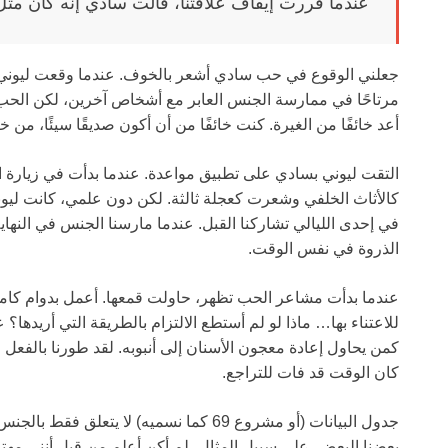
عندما قررت إيقاف علاقتنا، قالت سادي إنه كان مثل 
جعلني الوقوع في حب سادي أشعر بالخوف. عندما وقعت ليون
مرتاحًا في ممارسة الجنس العابر مع أشخاص آخرين، لكن الحب ك
أعد خائفًا من الغيرة. كنت خائفًا من أن أكون صديقًا سيئًا، من 
التقت ليوني بسادي على تطبيق مواعدة. عندما بدأت في زيارة ا
كالأثاث الخلفي وشعرت كعجلة ثالثة. لكن دون علمي، كانت ليوني 
في إحدى الليالي تشاركنا القبل. عندما مارسنا الجنس في النهاية،
الذروة في نفس الوقت.
عندما بدأت مشاعر الحب تظهر، حاولت قمعها. أعمل بدوام كامل
للاعتناء بها… ماذا لو لم أستطع الالتزام بالطريقة التي أريدها
كمن يحاول إعادة معجون الأسنان إلى أنبوبه. لقد طورنا بالفعل 
كان الوقت قد فات للتراجع.
جدول البيانات (أو مشروع 69 كما نسميه) لا ي
بعضنا البعض. على سبيل المثال، لم أكن أعلم من قبل أنني مهت