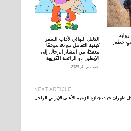
رواية
الدليل النهائي لآداب السفر:
بٍ خطير
كيفية التعامل مع 36 موقفًا
معقدًا، من انتشار الرجال إلى
الإبطين ذو الرائحة الكريهة
أغسطس 4, 2026
NEXT ARTICLE
ل طهران حيث جنازة الزعيم الأعلى الإيراني الراحل