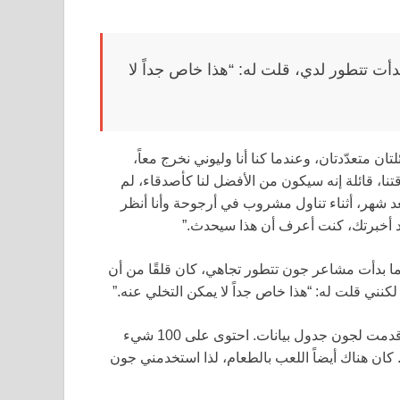
أت تتطور لدي، قلت له: “هذا خاص جداً لا
ان متعدّدتان، وعندما كنا أنا وليوني نخرج معاً،
تنا، قائلة إنه سيكون من الأفضل لنا كأصدقاء، لم
د شهر، أثناء تناول مشروب في أرجوحة وأنا أنظر
قد أخبرتك، كنت أعرف أن هذا سيحدث.”
ما بدأت مشاعر جون تتطور تجاهي، كان قلقًا من أن
 لكنني قلت له: “هذا خاص جداً لا يمكن التخلي عنه.”
في الليلة التي أصبحنا فيها صديقين وأعلنا “أنا أحبك” لأول مرة، قدمت لجون جدول بيانات. احتوى على 100 شيء
 كان هناك أيضاً اللعب بالطعام، لذا استخدمني جون