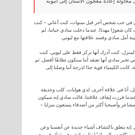
محاولة إعادة معجون الأسنان إلى أنبوبه
ي في حب شخص آخر قبل سنوات، كنت أعاني – كنت
ان شعورًا مهددًا. عندما دخلت سادي حياتنا، لم
خيبة أمل سادي وفسد علاقتها مع ليوني.
لمنزل، كنت أدرك أنها تركز فقط على ليوني. كنت
تخبر سادي أنها تعتقد أننا سنكون تطابقًا أفضل. ثم
 كانت الكيمياء قوية جدًا لدرجة أننا وصلنا إلى
، أنا في علاقة أخرى، لدي هوايات، كلب وحديقة
؟ عندما قررت إيقاف علاقتنا، قالت سادي إنه سيكون
مشاعر وأصبحنا أكثر من أصدقاء يتمتعون بمزايا –
تعلق فقط بالجنس. إنه يتعلق باكتشاف أشياء جديدة عن أنفسنا وعن
م بـ “الجنس المربك” (مثل سادي وهي تتنكر في زي