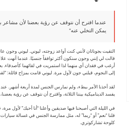
عندما اقترح أن نتوقف عن رؤية بعضنا لأن مشاعر بد
يمكن التخلي عنه”
التقيت بجوناثان لأنني كنت أواعد زوجته، ليوني. ليوني وجون عائلت
قالت لي إنني وجون سنكون أكثر توافقاً جنسيًا. عندما أنهت علاق
أرغب في فقدان أي منهما لذا استمريت في لقائهما كأصدقاء. بع
إلى النجوم، قبلني جون لأول مرة. ليوني قامت بمزاح قائلة: “ل
لقد أخذنا الأمر ببطء، ولم نمارس الجنس لمدة أربعة أشهر. عند
يفسد الديناميكية بيننا الثلاثة، واقترح أن نتوقف عن رؤية بعضنا،
قلنا “نعم” أو “ربما” له، مثل ممارسة الجنس في غسالة سيارات.
كلوحة تشاركوتري.