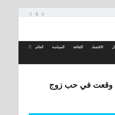
ال
الاقتصاد
الثقافة
السياسة
العالم
كيفية القيام بذلك: âلقد وقعت في حب زوج