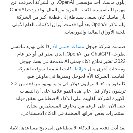
إيلون ماسك، أحد مؤسسي OpenAI، أن الشركة انحرفت عن
مهمتها التأسيسية لكسب المزيد من المال. وقد ردت OpenAI
بأن ماسك كان يسعى ببساطة إلى قطعة أكبر من الشركة.
ولم تذكر OpenAI بعد أنها قدمت أوراق الاكتتاب العام الأولي
للجنة الأوراق المالية والبورصات.
صممت شركة جوجل
مساعد جمني AI
ردًا على تهديد تنافسي
يطرحه ChatGPT من OpenAI، الذي صدر في أواخر عام
2022. تعتبر نماذج ذكاء جمني AI مدمجة في بحث جوجل
ومنتجات أخرى مثل
خرائط
. كانت القيمة السوقية لشركة
ألفابيت، الشركة الأم لجوجل ومقرها في ماونتن فيو،
كاليفورنيا، 4.54 تريليون دولار في بداية يونيو، مرتفعة من 2.3
تريليون دولار قبل عام. هذه النمو علامة على أن النفقات
الكبيرة لشركة ألفابيت على الذكاء الاصطناعي تحقق فوائد
حتى الآن، على الرغم من مخاوف المستثمرين بشأن
استثمارات بعض أقرانها الضخمة في الذكاء الاصطناعي.
لقد أدت دفعة ميتا للذكاء الاصطناعي إلى دمج مساعدها، لاما،