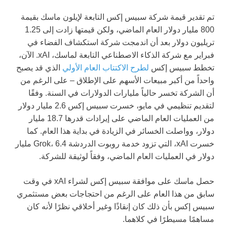
تم تقدير قيمة شركة سبيس إكس التابعة لإيلون ماسك بقيمة
800 مليار دولار العام الماضي، ولكن قيمتها زادت إلى 1.25
تريليون دولار بعد أن اندمجت شركة استكشاف الفضاء في
فبراير مع شركة الذكاء الاصطناعي التابعة لماسك، xAI. الآن،
تخطط سبيس إكس
لطرح الاكتتاب العام الأولي
الذي قد يصبح
واحداً من أكبر مبيعات الأسهم على الإطلاق – على الرغم من
أن الشركة تخسر حالياً مليارات الدولارات في السنة. وفقًا
لتقديم تنظيمي في مايو، خسرت سبيس إكس 2.6 مليار دولار
من العمليات العام الماضي على إيرادات قدرها 18.7 مليار
دولار، وواصلت الخسائر في الزيادة في بداية هذا العام. كما
خسرت xAI، التي تزود خدمة روبوت الدردشة Grok، 6.4 مليار
دولار في العمليات العام الماضي، وفقاً لوثيقة للشركة.
حصل ماسك على موافقة سبيس إكس لشراء xAI في وقت
سابق من هذا العام على الرغم من احتجاجات بعض مستثمري
سبيس إكس بأن ذلك كان إنقاذًا وغير أخلاقي نظرًا لأنه كان
مساهمًا مسيطرًا في كلاهما.