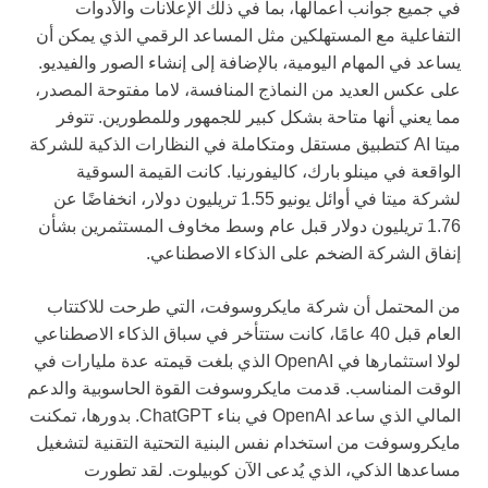
في جميع جوانب أعمالها، بما في ذلك الإعلانات والأدوات
التفاعلية مع المستهلكين مثل المساعد الرقمي الذي يمكن أن
يساعد في المهام اليومية، بالإضافة إلى إنشاء الصور والفيديو.
على عكس العديد من النماذج المنافسة، لاما مفتوحة المصدر،
مما يعني أنها متاحة بشكل كبير للجمهور وللمطورين. تتوفر
ميتا AI كتطبيق مستقل ومتكاملة في النظارات الذكية للشركة
الواقعة في مينلو بارك، كاليفورنيا. كانت القيمة السوقية
لشركة ميتا في أوائل يونيو 1.55 تريليون دولار، انخفاضًا عن
1.76 تريليون دولار قبل عام وسط مخاوف المستثمرين بشأن
إنفاق الشركة الضخم على الذكاء الاصطناعي.
من المحتمل أن شركة مايكروسوفت، التي طرحت للاكتتاب
العام قبل 40 عامًا، كانت ستتأخر في سباق الذكاء الاصطناعي
لولا استثمارها في OpenAI الذي بلغت قيمته عدة مليارات في
الوقت المناسب. قدمت مايكروسوفت القوة الحاسوبية والدعم
المالي الذي ساعد OpenAI في بناء ChatGPT. بدورها، تمكنت
مايكروسوفت من استخدام نفس البنية التحتية التقنية لتشغيل
مساعدها الذكي، الذي يُدعى الآن كوبيلوت. لقد تطورت