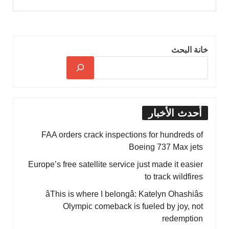
خانة البحث
أحدث الأخبار
FAA orders crack inspections for hundreds of
Boeing 737 Max jets
Europe’s free satellite service just made it easier
to track wildfires
âThis is where I belongâ: Katelyn Ohashiâs
Olympic comeback is fueled by joy, not
redemption