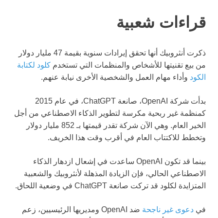
قراءات شعبية
ذكرت أنثروبيك أنها تحقق إيرادات سنوية بقيمة 47 مليار دولار
من بيع تقنيتها للأشخاص والمنظمات التي تستخدم
كلود لكتابة
الكود
وأداء مهام العمل والشخصية الأخرى نيابة عنهم.
بدأت شركة OpenAI، صانعة ChatGPT، في عام 2015
كمنظمة غير ربحية مكرسة لتطوير الذكاء الاصطناعي من أجل
الخير العام. وهي الآن شركة تقدر قيمتها بـ 852 مليار دولار
وتخطط للاكتتاب العام في أقرب وقت هذا الخريف.
بينما قد تكون OpenAI ساعدت في إشعال ازدهار الذكاء
الاصطناعي الحالي، فإن الزيادة المذهلة لأنثروبيك والشعبية
المتزايدة لكلود قد تركت صانعة ChatGPT في وضعية اللحاق.
في
دعوى غير ناجحة
ضد OpenAI ومديريها الرئيسيين، زعم