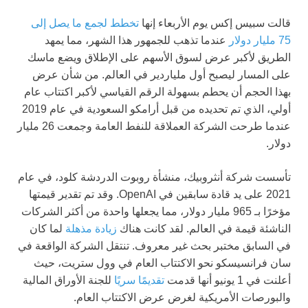
قالت سبيس إكس يوم الأربعاء إنها
تخطط لجمع ما يصل إلى
75 مليار دولار
عندما تذهب للجمهور هذا الشهر، مما يمهد
الطريق لأكبر عرض لسوق الأسهم على الإطلاق ويضع ماسك
على المسار ليصبح أول ملياردير في العالم. من شأن عرض
بهذا الحجم أن يحطم بسهولة الرقم القياسي لأكبر اكتتاب عام
أولي، الذي تم تحديده من قبل أرامكو السعودية في عام 2019
عندما طرحت الشركة العملاقة للنفط العامة وجمعت 26 مليار
دولار.
تأسست شركة أنثروبيك، منشأة روبوت الدردشة كلود، في عام
2021 على يد قادة سابقين في OpenAI. وقد تم تقدير قيمتها
مؤخرًا بـ 965 مليار دولار، مما يجعلها واحدة من أكثر الشركات
الناشئة قيمة في العالم. لقد كانت هناك
زيادة مذهلة
لما كان
في السابق مختبر بحث غير معروف. تنتقل الشركة الواقعة في
سان فرانسيسكو نحو الاكتتاب العام في وول ستريت، حيث
أعلنت في 1 يونيو أنها قدمت
تقديمًا سريًا
للجنة الأوراق المالية
والبورصات الأمريكية لغرض عرض الاكتتاب العام.