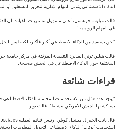
الذكاء الاصطناعي يتولى المهام الإدارية لتحرير المشغلين أو ا
قالت ميليسا جونسون، أعلى مسؤول مشتريات للقيادة، إن الذك
في المهام الروتينية.”
“نحن نستفيد من الذكاء الاصطناعي أكثر فأكثر، لكنه ليس ليح
قالت هيلين تونر، المديرة التنفيذية المؤقتة في مركز جامعة جور
المختلفة حول الذكاء الاصطناعي في الجيش صحيحة.
قراءات شائعة
“يوجد عدد هائل من الاستخدامات المحتملة للذكاء الاصطناعي في 
يستكشفها الجيش الأمريكي بنشاط”، قالت تونر.
قال نائب الجنرال ميشيل كونلي، رئيس قيادة العمليه especiales الجوية،
استخدمت “بوتات” الذكاء الاصطناعي لتحويل المعلومات الاستخ