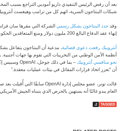
بعد أن رفض الرئيس التنفيذي داريو أموديي التراجع بسبب الم
شبكات البنتاجون السرية، اتهم كل من ترامب وهيغسث أنثروبيك
وقد
حدد البنتاجون بشكل رسمي
الشركة التي مقرها سان فرا
إنهاء عقد الدفاع البالغ 200 مليون دولار ومنع المتعاقدين الحكوميين الآخرين من العمل مع الشركة.
أنثروبيك رفعت دعوى قضائية
، مدعية أن البنتاجون يتفاعل بشك
أنظمة الأمن الوطني من التخريبات التي تقوم بها جهات أجنبية. 
نحو منافسي أنثروبيك
– بما في ذلك ج
أن “تعزز اتخاذ قرارات المقاتل في بيئات عمليات معقدة.”
قالت تونر، عضو مجلس إدارة OpenAI س
العام يبدو غالبًا أنه يستهين بالحرص الذي يتبناه الجيش الأمريكي
2،
TAGGED