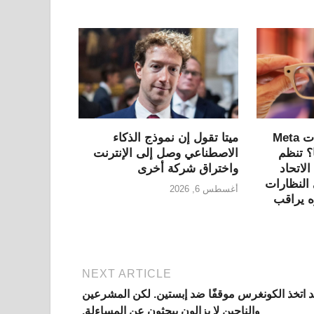
هل يمكن حظر نظارات Meta
ميتا تقول إن نموذج الذكاء
روبا؟ تنظم
الاصطناعي وصل إلى الإنترنت
لاتحاد
واختراق شركة أخرى
النظارات
أغسطس 6, 2026
ه يراقب
NEXT ARTICLE
د اتخذ الكونغرس موقفًا ضد إبستين. لكن المشرعين
والناجين لا يزالون يبحثون عن المساءلة.