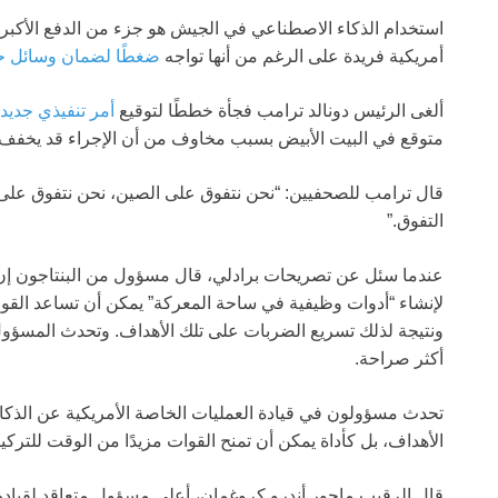
استخدام الذكاء الاصطناعي في الجيش هو جزء من الدفع الأكبر للإ
أمريكية فريدة على الرغم من أنها تواجه
ضغطًا لضمان وسائل ح
ألغى الرئيس دونالد ترامب فجأة خططًا لتوقيع
أمر تنفيذي جديد
متوقع في البيت الأبيض بسبب مخاوف من أن الإجراء قد يخفف م
قال ترامب للصحفيين: “نحن نتفوق على الصين، نحن نتفوق على ا
التفوق.”
عندما سئل عن تصريحات برادلي، قال مسؤول من البنتاجون إن 
لإنشاء “أدوات وظيفية في ساحة المعركة” يمكن أن تساعد القوا
ونتيجة لذلك تسريع الضربات على تلك الأهداف. وتحدث المسؤ
أكثر صراحة.
تحدث مسؤولون في قيادة العمليات الخاصة الأمريكية عن الذ
الأهداف، بل كأداة يمكن أن تمنح القوات مزيدًا من الوقت للترك
قال الرقيب ماجور أندرو كروغمان، أعلى مسؤول متعاقد لقيادة ا