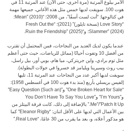
الأمر ببلوغ المرتبة (مرة أخرى، حتى الآن) عند المرتبة 11 في
هوت 100. سويفت لديها خمس مثل هذه الأغاني، جميعها مهمة
في كتالوجها: “أنت لست آسفًا”، من 2008؛ “Mean” (2010)؛
“Love Story (نسخة تايلور)” (2021)؛ “Fresh Out the
Slammer” (2024)؛ و“Ruin the Friendship” (2025).
عندما يكون لديك العديد من النجاحات، فمن المحتمل أن تقترب
من أفضل 10 وتفوت أحيانًا (مماثل للرياضات، حيث حتى أعظم
مثل توم برادي، واين جريتزكي، ميا هام، بوبي أور، بيل راسل،
بيب روث وسيرينا ويليامز قد خسروا في جولات البطولة).
سويفت لديها أكبر عدد من النجاحات عند المرتبة 11، تليها
إلفيس بريسلي بأربع (منذ بدء هوت 100 في أغسطس 1958):
“One Broken Heart for Sale” و”(Such an) Easy Question”
و”I’m Yours” و”You Don’t Have To Say You Love
Me”/”Patch It Up.” بالإضافة إلى ذلك، كانت فرقة البيتلز من
بين الأعمال التي لديها على الأقل اثنان: “Eleanor Rigby” كما
هو مذكور أعلاه، و، بعد ما يقرب من 30 عامًا، “Real Love.”