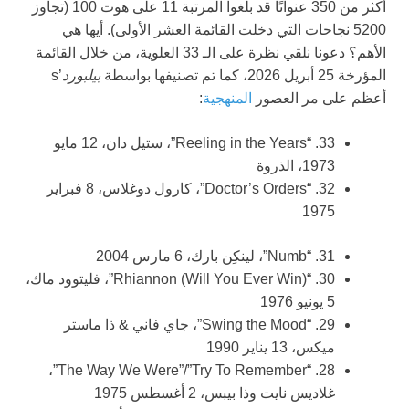
أكثر من 350 عنوانًا قد بلغوا المرتبة 11 على هوت 100 (تجاوز
5200 نجاحات التي دخلت القائمة العشر الأولى). أيها هي
الأهم؟ دعونا نلقي نظرة على الـ 33 العلوية، من خلال القائمة
المؤرخة 25 أبريل 2026، كما تم تصنيفها بواسطة
بيلبورد
’s
أعظم على مر العصور
المنهجية
:
33. “Reeling in the Years”، ستيل دان، 12 مايو
1973، الذروة
32. “Doctor’s Orders”، كارول دوغلاس، 8 فبراير
1975
31. “Numb”، لينكِن بارك، 6 مارس 2004
30. “Rhiannon (Will You Ever Win)”، فليتوود ماك،
5 يونيو 1976
29. “Swing the Mood”، جاي فاني & ذا ماستر
ميكس، 13 يناير 1990
28. “The Way We Were”/”Try To Remember”،
غلاديس نايت وذا بيبس، 2 أغسطس 1975