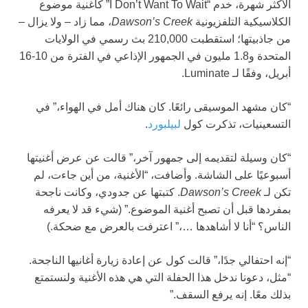
الأكثر شهرة، خدم “I Don’t Want To Wait” كأغنية موضوع
الكلاسيكية التلفزيونية
Dawson’s Creek
، مما زاد – ولا يزال –
من جاذبيتها؛ استقطبت 210,000 بث رسمي في الولايات
المتحدة و1.8 مليون في الجمهور الإذاعي في الفترة من 10-16
أبريل، وفقًا لـ Luminate.
“كان مشهد الموسيقى رائعًا. كان هناك أمل في الهواء،” في
التسعينيات، تذكرت كول
لبيلبورد
.
“كان وسيلة لتقديمه إلى جمهور آخر،” قالت عن عرض أغنيتها
أسبوعيًا على الشاشة. وأضافت، “الأغنية، من أين جاءت، لم
تكن لـ
Dawson’s Creek
. كتبتها عن جدودي، وكانت ناجحة
بمفردها قبل أن تصبح أغنية الموضوع.” (شيء قد لا يعرفه
الناس؟ “أنا لا أشاهدها …،” اعترفت بالعرض مع ضحكة.)
“إنه احتفالي جدًا،” قالت كول عن إعادة زيارة أغانيها الناجحة.
“مثل، دعونا ندخل هذا الحفلة التي هي هذه الأغنية ولنستمتع
بذلك معًا. إنه يرفع السقف.”