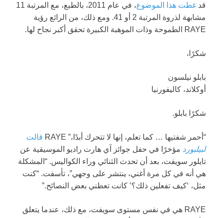
قد
غطت هذا الموضوع
، في عام 2011، بالطبع، مع المرتبة 11
مشابهة لذروة المرتبة 2 أو 41. ومع ذلك، من الرائع رؤية
RAYE الطموحة وذات الموهبة الكبيرة تحقق أكبر نجاح لها.
شكرًا،
بابلو نيلسون
أوكلاند، كاليفورنيا
شكرًا بابلو.
“أحمر شفتيها … كما تعلم، إنها لا تتحرك أبدًا،” RAYE
قالت
لبيلبورد
مؤخرًا في حفل جوائز آي هارت راديو الموسيقية عن
تايلور سويفت، بعد أن تحدث الثنائي وراء الكواليس. “المشكلة
هي أنه في كل مرة أغني، ينتشر على وجهي”، تأسفت. “كنت
مثل، ‘كيف تفعلين ذلك؟’ كانت تعطني بعض النصائح.”
RAYE هي في نفس مستوى سويفت، مع ذلك، عندما يتعلق