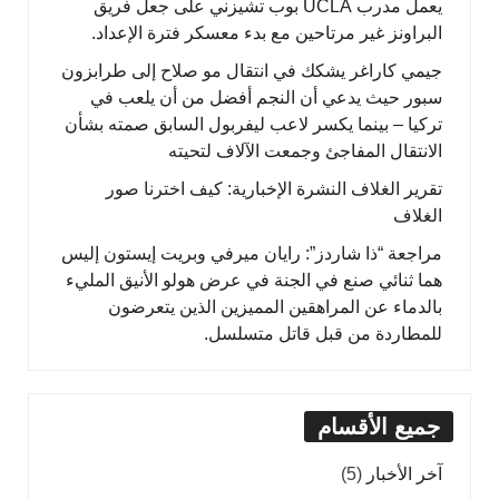
يعمل مدرب UCLA بوب تشيزني على جعل فريق
البراونز غير مرتاحين مع بدء معسكر فترة الإعداد.
جيمي كاراغر يشكك في انتقال مو صلاح إلى طرابزون
سبور حيث يدعي أن النجم أفضل من أن يلعب في
تركيا – بينما يكسر لاعب ليفربول السابق صمته بشأن
الانتقال المفاجئ وجمعت الآلاف لتحيته
تقرير الغلاف النشرة الإخبارية: كيف اخترنا صور
الغلاف
مراجعة “ذا شاردز”: رايان ميرفي وبريت إيستون إليس
هما ثنائي صنع في الجنة في عرض هولو الأنيق المليء
بالدماء عن المراهقين المميزين الذين يتعرضون
للمطاردة من قبل قاتل متسلسل.
جميع الأقسام
آخر الأخبار
(5)