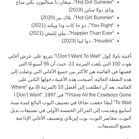
“Hot Girl Summer”، ميغان ذا ستاليون، نكي مناج
وتاي دولا ساين (2019)
“Hot Girl Bummer”، بلاك بير (2020)
“You Right”، دو جا كات وذا ويكند (2021)
“Happier Than Ever”، بيلي إيليش (2021)
“Houdini”، دوا ليبا (2023)
أغنية باولا كول “I Don’t Want To Wait” تتربع على عرش أغاني
هوت 100 التي بلغت المرتبة 11، حيث أن 56 أسبوعًا التي
قضتها في القائمة هي الأكثر بين جميع الأغاني التي وصلت إلى
هذه النقطة العالية. أصبحت هذه الأغنية دخولها الثاني على
القائمة، بعد أن انطلقت إلى أفضل 10 (المرتبة 8) مع “Where
Have All the Cowboys Gone؟” في 1997. “I Don’t Want
To Wait” أيضًا حققت نجاحًا في تصنيف البوب البالغ لمدة ستة
أسابيع وتقدمت إلى المراكز الخمسة الأولى في تصنيفات بديل
البوب، معاصر البوب، بوب إيربلاي وتصنيف الأغاني الإذاعية
بجميع التنسيقات.