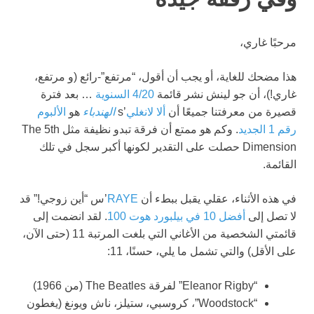
مرحبًا غاري،
هذا مضحك للغاية، أو يجب أن أقول، “مرتفع”-رائع (و مرتفع،
غاري!)، أن جو لينش نشر قائمة
4/20 السنوية
… بعد فترة
قصيرة من معرفتنا جميعًا أن
ألا لانغلي
’s
الهندباء
هو
الألبوم
رقم 1 الجديد
. وكم هو ممتع أن فرقة تبدو نظيفة مثل The 5th
Dimension حصلت على التقدير لكونها أكبر سجل في تلك
القائمة.
في هذه الأثناء، عقلي يقبل ببطء أن
RAYE
’س “أين زوجي!” قد
لا تصل إلى
أفضل 10 في بيلبورد هوت 100
. لقد انضمت إلى
قائمتي الشخصية من الأغاني التي بلغت المرتبة 11 (حتى الآن،
على الأقل) والتي تشمل ما يلي، حسنًا، 11:
“Eleanor Rigby” لفرقة The Beatles (من 1966)
“Woodstock”، كروسبي، ستيلز، ناش ويونغ (يغطون