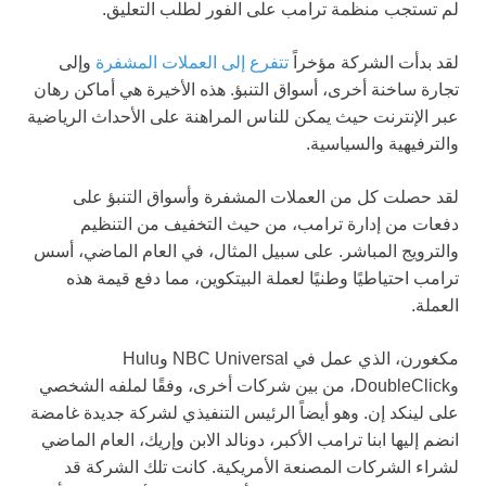
لم تستجب منظمة ترامب على الفور لطلب التعليق.
لقد بدأت الشركة مؤخراً
تتفرع إلى العملات المشفرة
وإلى
تجارة ساخنة أخرى، أسواق التنبؤ. هذه الأخيرة هي أماكن رهان
عبر الإنترنت حيث يمكن للناس المراهنة على الأحداث الرياضية
والترفيهية والسياسية.
لقد حصلت كل من العملات المشفرة وأسواق التنبؤ على
دفعات من إدارة ترامب، من حيث التخفيف من التنظيم
والترويج المباشر. على سبيل المثال، في العام الماضي، أسس
ترامب احتياطيًا وطنيًا لعملة البيتكوين، مما دفع قيمة هذه
العملة.
مكغورن، الذي عمل في NBC Universal وHulu
وDoubleClick، من بين شركات أخرى، وفقًا لملفه الشخصي
على لينكد إن. وهو أيضاً الرئيس التنفيذي لشركة جديدة غامضة
انضم إليها ابنا ترامب الأكبر، دونالد الابن وإريك، العام الماضي
لشراء الشركات المصنعة الأمريكية. كانت تلك الشركة قد