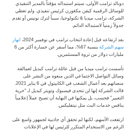
دونالد ترامب الأولى، سيتم استبداله مؤقتاً بالمدير التنفيذي
للوسائل الرقمية كيفن مكغورن كرئيس تنفيذي. ولم تعطي
الشركة، ترامب ميديا & تكنولوجيا، سبباً لترك نونيس أو تقدم
جدولاً زمنياً لاستبداله الدائم.
بعد ارتفاعه قبل إعادة انتخاب ترامب في نوفمبر 2024،
انهار
سهم الشركة
بنسبة 67%، مما أسفر عن خسارة أكثر من 6
مليارات دولار من ثروة المستثمرين.
تأسست ترامب ميديا من قبل عائلة ترامب كبديل لعمالقة
وسائل التواصل الاجتماعي الذين منعوه من النشر على
منصاتهم بعد أعمال الشغب في الكابيتول في 6 يناير 2021.
قالت الشركة إنها لن تتحدى فيسبوك وتويتر كبديل لـ “حرية
التعبير” فحسب، بل يمكنها في النهاية أن تصبح عملاً إعلامياً
ينافس خدمات البث مثل نيتفليكس.
ارتفعت الأسهم، لكنها لم تحقق أي جاذبية لجمهور واسع على
الرغم من الاستخدام المتكرر للرئيس لها في الإعلانات