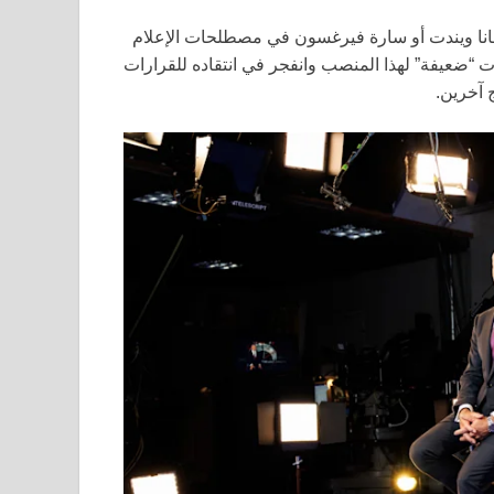
انا ويندت أو سارة فيرغسون في مصطلحات الإعلام
ات “ضعيفة” لهذا المنصب وانفجر في انتقاده للقرارات