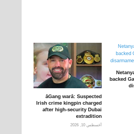
Netany
backed Ga
di
âGang warâ: Suspected
Irish crime kingpin charged
after high-security Dubai
extradition
أغسطس 10, 2026