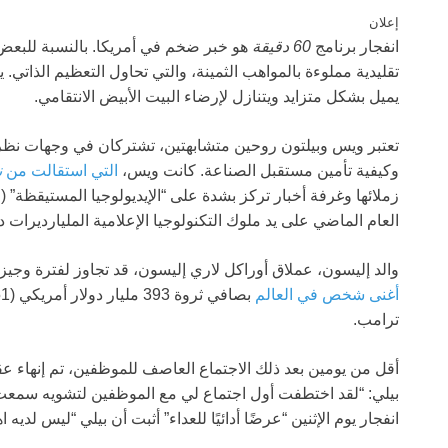
إعلان
انفجار برنامج
60 دقيقة
هو خبر ضخم في أمريكا. بالنسبة للبع
تقليدية مملوءة بالمواهب الثمينة، والتي تحاول التعظيم الذاتي. ي
يميل بشكل متزايد ويتنازل لإرضاء البيت الأبيض الانتقامي.
تعتبر ويس وبيلتون روحين متشابهتين، تشتركان في وجهات نظر م
وكيفية تأمين مستقبل الصناعة. كانت ويس،
التي استقالت من
ن
زملائها وغرفة أخبار تركز بشدة على “الإيديولوجيا المستيقظة” (
العام الماضي على يد ملوك التكنولوجيا الإعلامية المليارديرات د
والد إليسون، عملاق أوراكل لاري إليسون، قد تجاوز لفترة وج
أغنى شخص في العالم
ترامب.
أقل من يومين بعد ذلك الاجتماع العاصف للموظفين، تم إنهاء عقد
بيلي: “لقد اختطفت أول اجتماع لي مع الموظفين لتشويه سمعت، 
انفجار يوم الإثنين “عرضًا أدائيًا للعداء” أثبت أن بيلي “ليس لدي