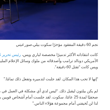
نجم 60 دقيقة المفقود مؤخرًا سكوت بيلي.
صور غيتي
كانت انتقاداته الأكثر تدميرًا مخصصة لباري ويس،
رئيس تحرير CBS الناقد،
الأمريكي دونالد ترامب وأصدقائه من ملوك وسائل الإعلام المل
ويس كانت “تقتل
60 دقيقة
“.
“إنها لا تحب هذا المكان. لقد جلبت لتدميره وتفعل ذلك تمامًا.”
لم يكن بيلتون ليقبل ذلك. “ليس لدي أي مشكلة في العمل في مك
صحفيًا لمدة 25 عامًا، سكوت. لقد جلست أمام أشخاص 
لذا لن تُخيفني أمام مجموعة هؤلاء الناس.”