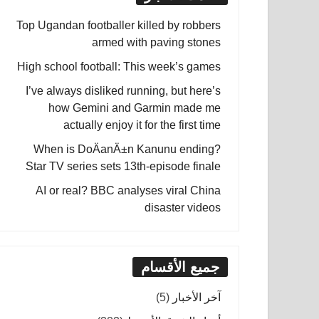
Top Ugandan footballer killed by robbers
armed with paving stones
High school football: This week’s games
I’ve always disliked running, but here’s
how Gemini and Garmin made me
actually enjoy it for the first time
When is DoÄanÄ±n Kanunu ending?
Star TV series sets 13th-episode finale
AI or real? BBC analyses viral China
disaster videos
جميع الأقسام
آخر الأخبار
(5)