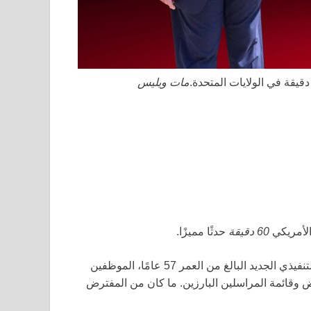
مات ويليس
 الأمريكي
60 دقيقة
حدثًا مميزًا.
جمع بيلتون، صحفي التكنولوجيا، وصانع الأفلام ومنتج البرنامج التنفيذي الجديد البالغ من العمر 57 عامًا، الموظفين
 وقائمة المراسلين البارزين. ما كان من المفترض