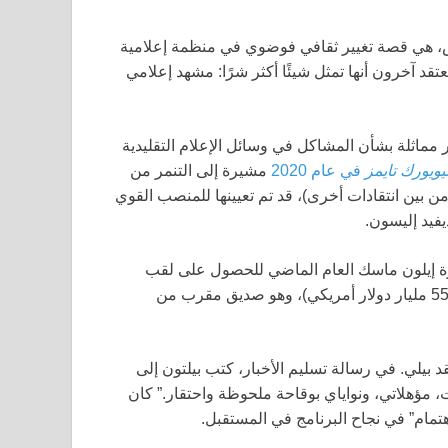
ض، هي قصة تغيير ثقافي فوضوي في منظمة إعلامية
عتقد آخرون أنها تمثل شيئًا أكثر شرًا: مشهد إعلامي
ماثلة بشأن المشاكل في وسائل الإعلام التقليدية
يويورك تايمز
في عام 2020
مشيرة إلى التنمر من
من بين انتقادات أخرى)، قد تم تعيينها للمنصب القوي
يفيد إليسون.
يزة إيلون ماسك العام الماضي للحصول على لقب
بصافي ثروة 393 مليار دولار أمريكي (551 مليار دولار أمريكي)، وهو صديق مقرب من
 بيلي. في رسالة تسليم الأخبار، كتب بيلتون إلى
مؤهلاتي، ونواياي بوقاحة ملحوظة واحتقار.” كان
ه اهتمام” في نجاح البرنامج في المستقبل.