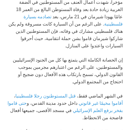
مؤخرا، شهدت أعمال العنف من المستوطنين في الضفة
الغربية زيادة حادة بعد وفاة المستوطن البالغ من العمر 18
عامًا يهودا شيرمان في 21 مارس، بعد
تصادمه بسيارة
فلسطينية
. على الرغم من أن السيارة كانت مسروقة ولم يكن
هناك فلسطيني مشارك في وفاته، فإن المستوطنين الذين
شاركوا شيرمان قاموا بشن حملة انتقامية، حيث أحرقوا
السيارات واعتدوا على المنازل.
إن الحصانة الكاملة التي يتمتع بها كل من الجنود الإسرائيليين
والمستوطنين، على الرغم من اعتبارهم مجرمين بموجب
القانون الدولي، تسمح بارتكاب هذه الأفعال دون ضجيج أو
احتجاج من المجتمع الدولي.
في الشهر الماضي فقط،
قتل المستوطنون رجلا فلسطينيا
،
أقاموا مخيمًا غير قانوني
داخل حدود مدينة القدس، و
حتى قاموا
بفخر برفع العلم الإسرائيلي
في مسجد الأقصى، جميعها أفعال
فاضحة من الانحطاط.