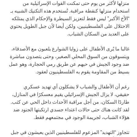
منزلها لأكثر من يوم حتى تمكنت القوات الإسرائيلية من
استخدام منزلها كنقطة مراقبة. تُستخدم هذه التكتيك الشبيه بـ
“الأخ الأكبر” ليس فقط لتعزيز السيطرة والإحكام الذي يمتلكه
الاحتلال على الفلسطينيين، ولكن أيضا لأن جبل الطويل يحتوي
على العديد من السكان الشباب.
غالبا ما يُرى الأطفال على زوايا الشوارع يلعبون مع الأصدقاء،
ويتسوقون من السوق المحلي الصغير، وحتى يتصدون مباشرة
ضد وجود الجيش في حيهم عن طريق رمي الحجارة، وهو عمل
بسيط من المقاومة يقوم به الفلسطينيون لعقود.
رغم أن الأطفال والشباب لا يشكلون أي تهديد عسكري
حقيقي، لا يزال الجيش الإسرائيلي يقيم معسكرًا في المنازل،
طاردًا السكان، من أجل مراقبة الأحداث داخل الحي عن كثب.
لقد كانت هناك حتى حالات اعتداء جسدي ارتكبتها الجنود ضد
هؤلاء الشباب، لجريمة الوجود في مجتمعهم فقط.
تتجاوز “التهديد” المزعوم للفلسطينيين الذين يعيشون في جبل