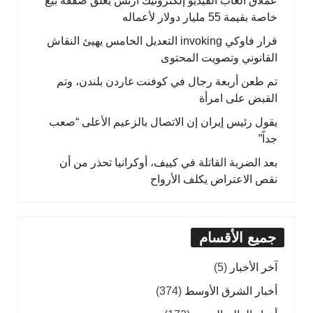
عملاق ألعاب الفيديو إلكترونيك آرتس يغلق صفقة بيع
خاصة بقيمة 55 مليار دولار لأعماله
قرار فاوكي invoking التعديل الخامس يهيئ النقاش
القانوني وتصويت المحتوى
تم طعن أربعة رجال في كوفنت غاردن بلندن، وتم
القبض على امرأة
يقول رئيس إيران إن الاتصال بالزعيم الأعلى “صعب
جداً”
بعد الضربة القاتلة في كييف، أوكرانيا تحذر من أن
نقص الاعتراض يكلف الأرواح
جميع الأقسام
آخر الأخبار
(5)
أخبار الشرق الأوسط
(374)