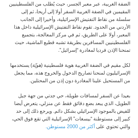
الضفة الغربية، عبر معبر الجسر، حيث يُطلب من الفلسطينيين
المقيمين في الضفة الغربية السفر أولا إلى أريحا، ثم إلى
سلسلة من نقاط التفتيش الإسرائيلية، وأخيرا إلى الجانب
الأردني من الحدود. تقوم نقاط التفتيش الإسرائيلية داخل هذا
المعبر، أولا على الطريق، ثم في مركز المعالجة، بتجميع
الفلسطينيين المسافرين بطريقة تشبه قطيع الماشية، حيث
تمنحنا الإذن فرديا لمغادرة “إسرائيل”.
لكل مقيم في الضفة الغربية هوية فلسطينية (
هويّة
) يستخدمها
الإسرائيليون لمنحنا تصاريح الدخول والخروج هذه، مما يجعل
من المستحيل علينا المغادرة دون إذن من المحتلين.
بعيدا عن السفر لمسافات طويلة، حي جدتي من جهة جبل
الطويل، الذي يبعد بضع دقائق فقط عن منزلي، يتعرض أيضا
للفيض بالموجود الإسرائيلي بشكل دائم. ويرجع ذلك إلى حد
كبير إلى مستوطنة “بيسغات” الإسرائيلية التي تقع فوق الحي،
والتي تحتوي على
أكثر من 2000 مستوطن.