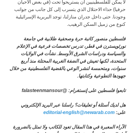
لا يمكن للفلسطينيين أن يستريحوا تحت (في بعض الأحيان
حرفيا) حذاء الاحتلال الذي يتسرب إلى كل جانب من جوانب
وجودنا. حتى داخل جدران منازلنا، توجد البربرية الإسرائيلية
كنوع من زميل السكن الرهيب.
فلسطين منصور كاتبة حرة وصحفية طلابية في جامعة
نورثويسترن في قطر، تدرس تخصصات فرعية في الإعلام
والسياسة ودراسات الشرق الأوسط. نشأت في الولايات
المتحدة، لكنها تعيش في الضفة الغربية المحتلة منذ أربع
سنوات، ومتحمسة لنشر الوعي بالقضية الفلسطينية من خلال
جهودها التطوعية وكتابتها.
تابعوا فلسطين على إنستغرام: @falasteenmansour
هل لديك أسئلة أو تعليقات؟ راسلنا عبر البريد الإلكتروني
على:
editorial-english@newarab.com
الآراء المعبرة في هذا المقال تعود للكاتب ولا تمثل بالضرورة