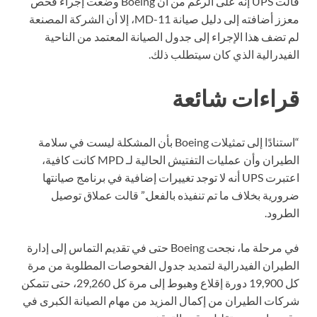
قالت UPS إنه على الرغم من أن Boeing وضعت إجراء فحص
معزز أضافته إلى دليل صيانة MD-11، إلا أن الشركة المصنعة
لم تضف هذا الإجراء إلى جدول الصيانة المعتمد من الناحية
الفيدرالية الذي كان سيتطلب ذلك.
قراءات شائعة
“استنادًا إلى تمثيلات Boeing بأن المشكلة ليست في سلامة
الطيران وأن عمليات التفتيش الحالية لـ MPD كانت كافية،
اعتبرت UPS أنه لا توجد تغييرات إضافية في برنامج صيانتها
ضرورية بخلاف ما تم تنفيذه بالفعل.” قالت عملاق توصيل
الطرود.
في مرحلة ما، نجحت Boeing حتى في تقديم التماس إلى إدارة
الطيران الفيدرالية لتمديد جدول الفحوصات المطلوبة من مرة
كل 19,900 دورة إقلاع وهبوط إلى مرة كل 29,260، حتى تتمكن
شركات الطيران من إكمال المزيد من مهام الصيانة الكبرى في