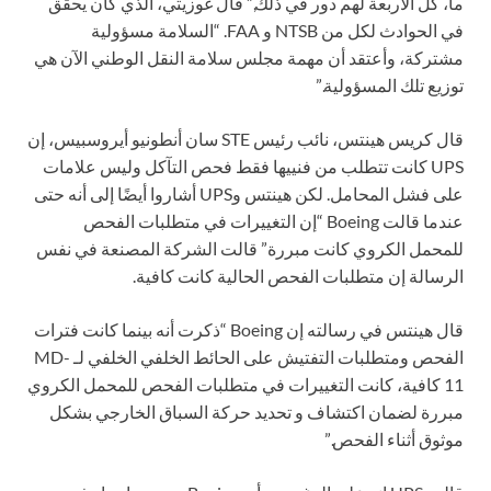
ما، كل الأربعة لهم دور في ذلك,” قال غوزيتي، الذي كان يحقق
في الحوادث لكل من NTSB و FAA. “السلامة مسؤولية
مشتركة، وأعتقد أن مهمة مجلس سلامة النقل الوطني الآن هي
توزيع تلك المسؤولية.”
قال كريس هينتس، نائب رئيس STE سان أنطونيو أيروسبيس، إن
UPS كانت تتطلب من فنييها فقط فحص التآكل وليس علامات
على فشل المحامل. لكن هينتس وUPS أشاروا أيضًا إلى أنه حتى
عندما قالت Boeing “إن التغييرات في متطلبات الفحص
للمحمل الكروي كانت مبررة” قالت الشركة المصنعة في نفس
الرسالة إن متطلبات الفحص الحالية كانت كافية.
قال هينتس في رسالته إن Boeing “ذكرت أنه بينما كانت فترات
الفحص ومتطلبات التفتيش على الحائط الخلفي الخلفي لـ MD-
11 كافية، كانت التغييرات في متطلبات الفحص للمحمل الكروي
مبررة لضمان اكتشاف و تحديد حركة السباق الخارجي بشكل
موثوق أثناء الفحص.”