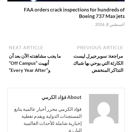
FAA orders crack inspections for hundreds of
Boeing 737 Max jets
أغسطس 8, 2026
NEXT ARTICLE
PREVIOUS ARTICLE
مراجعة: سوبرجيرل ليست
ما يجب مشاهدته الآن بعد أن
الكارثة التي يوحي بها شباك
أنهيت “Off Campus”
التذاكر المنخفض
و”Every Year After”
About فؤاد الكرمي
فؤاد الكرمي محرر أخبار عالمية يتابع
المستجدات الدولية ويقدم تغطية
إخبارية شاملة للأحداث العالمية
البارزة.