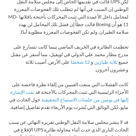
لكن UPS قالت في تقديمها الخاص إلى مجلس سلامة النقل
الوطني إن السبب في أنها لم تتطلب تلك الفحوصات المعززة
لمحامل داخل الأعمدة التي تثبت المحركات بأجنحة ناقلاتها MD-
11 هو أن Boeing قالت خطأً إن فشل تلك المحامل لن يهدد
سلامة الطيران. ولم تكن الفحوصات المعززة مطلوبة أبدًا.
تحطمت الطائرة في الخريف الماضي بينما كانت تتسارع على
مدرج مطار محمد علي الدولي في لويفيل، مما أسفر عن مقتل
جميع
ثلاثة طيارين
و
12 شخصًا
على الأرض. أصيب ثلاثة
وعشرون آخرون.
كانت الفشلات التي منعت الفنيين من إلقاء نظرة فاحصة على
الأجزاء الرئيسية التي تثبت المحركات بالأجنحة قد
تمت الإشارة
إليها في يومين من جلسات الاستماع التحقيقية
حول الحادث في
مايو، لكن الوثائق التي نُشرت يوم الأربعاء تقدم تفاصيل إضافية.
قد لا ينشر مجلس سلامة النقل الوطني تقريره النهائي عن سبب
الحادث الناري الذي حدث أثناء محاولة طائرة UPS الإقلاع في