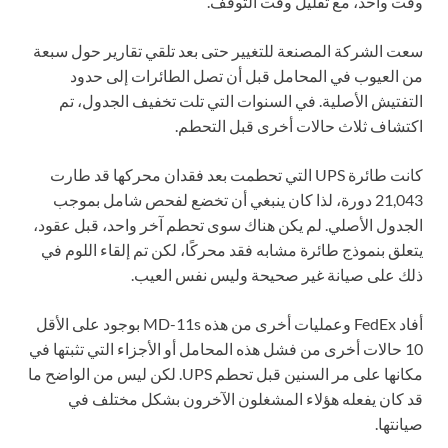
وقت واحد، مع تقليل وقت التوقف.
سعت الشركة المصنعة للتغيير حتى بعد تلقي تقارير حول سبعة
من العيوب في المحامل قبل أن تصل الطائرات إلى حدود
التفتيش الأصلية. في السنوات التي تلت تخفيف الجدول، تم
اكتشاف ثلاث حالات أخرى قبل التحطم.
كانت طائرة UPS التي تحطمت بعد فقدان محركها قد طارت
21,043 دورة، لذا كان ينبغي أن تخضع لفحص شامل بموجب
الجدول الأصلي. لم يكن هناك سوى تحطم آخر واحد، قبل عقود،
يتعلق بنموذج طائرة مشابه فقد محركًا، لكن تم إلقاء اللوم في
ذلك على صيانة غير صحيحة وليس نفس العيب.
أفاد FedEx وعمليات أخرى من هذه MD-11s بوجود على الأقل
10 حالات أخرى من فشل هذه المحامل أو الأجزاء التي تثبتها في
مكانها على مر السنين قبل تحطم UPS. لكن ليس من الواضح ما
قد كان يفعله هؤلاء المشغلون الآخرون بشكل مختلف في
صيانتها.