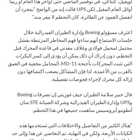
لويفيل، كنتاكي، في نوفمبر الماضي حتى أواخر هذا العام أو ربما
أوائل العام المقبل. لكن UPS قالت إنه من الواضح “بمجرد أن
انفصل العمود عن الطائرة، كان التحطم لا مفر منه.”
اعترف مسؤولو Boeing وإدارة الطيران الفيدرالية خلال
جلسات الاستماع أنهم ساءوا فهم المخاطر المرتبطة بفشل
محتمل لمحمل فولاذي وغلاف معدني في قاعدة المحرك قبل
التحطم، دون إدراك أن ذلك يمكن أن يؤدي إلى كسر البكرات
التي تثبت المحركات بأجنحة MD-11. المحامل مخفية في العمق
بالقرب من الأعمدة، لذا فإن المشاكل يصعب اكتشافها دون
إزالة كل محرك لإجراء فحوصات تفصيلية.
قال خبير سلامة الطيران جيف غوزيتي إن تصرفات Boeing
وUPS وإدارة الطيران الفيدرالية وشركة الصيانة STE سان
أنطونيو أيروسبيس ساهمت جميعها في هذا التحطم.
“هناك الكثير من التفاصيل والاختلافات التي تستخدمها هذه
الكيانات الأربعة. ولكن في النهاية، تم التغاضي عن هذا وإلى حد