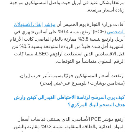
مرتفعًا بشكل عنيد في أبريل حيث واصل المستهلكون مواجهة
زيادة أسعار مرتفعة.
أفادت وزارة التجارة يوم الخميس أن
مؤشر إنفاق الاستهلاك
الشخصي
(PCE) ارتفع بنسبة 0.4% على أساس شهري في
أبريل وارتفع بنسبة 3.8% مقارنة بالعام الماضي. كانت الأرقام
الشهرية أقل شدة قليلاً من الزيادة المتوقعة بنسبة 0.5% من
قبل الاقتصاديين الذين استطلعت آراؤهم LSEG، بينما كانت
الرقم السنوي متماشياً مع التوقعات.
ارتفعت أسعار المستهلكين جزئيًا بسبب تأثير حرب إيران.
(بينجامين بوشارت / بلومبرغ عبر غيتي إيمجز)
كيف يرى المرشح لرئاسة الاحتياطي الفيدرالي كيفن وارش
هدف التضخم للبنك المركزي؟
ارتفع مؤشر PCE الأساسي، الذي يستثني قياسات أسعار
المواد الغذائية والطاقة المتقلبة، بنسبة 0.2% مقارنة بالشهر