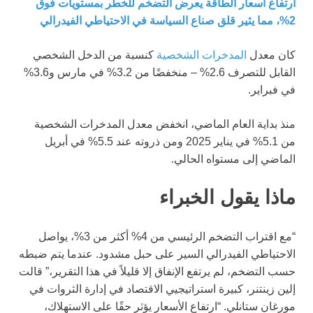
ارتفاع أسعار الطاقة يعرض التضخم للخطر بمستويات فوق
2%، مما يثير قلق صناع السياسة في الاحتياطي الفيدرالي
كان معدل
المدخرات الشخصية
كنسبة من الدخل الشخصي
القابل للتصرف 2.6% – منخفضًا من 3.2% في مارس و3.6%
في فبراير.
منذ بداية العام الماضي، انخفض معدل المدخرات الشخصية
من 5.1% في يناير 2025 ومن ذروته عند 5.5% في أبريل
الماضي إلى مستواه الحالي.
ماذا يقول الخبراء
“مع اقتراب التضخم الرئيسي من 4% أكثر من 3%، يواصل
الاحتياطي الفيدرالي السير على حبل مشدود. عندما يتم ضبطه
حسب التضخم، لم يرتفع الإنفاق إلا قليلاً في هذا التقرير،” قالت
إلين زينتنر، كبيرة استراتيجيي الاقتصاد في إدارة الثروات في
مورغان ستانلي. “ارتفاع الأسعار يؤثر حقًا على الاستهلاك،