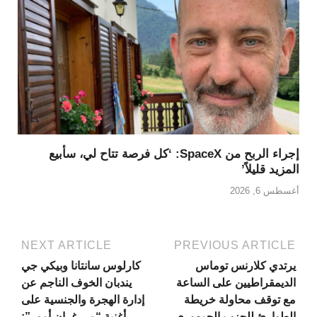
إجراء الربح من SpaceX: ‘كل فرصة تتاح لي، سأبيع
المزيد قليلاً’
أغسطس 6, 2026
NEXT ARTICLE
PREVIOUS ARTICLE
يرتدي كلارنس توماس
كارلوس سانتانا وبيكي جي
الديمقراطيين على الساعة
يندبان الخوف الناجم عن
مع توقف محاولة خريطة
إدارة الهجرة والجنسية على
الطوارئ للحزب الجمهوري
أغنية “مي غران أمور”: