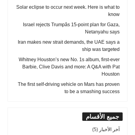
Solar eclipse to occur next week. Here is what to
know
Israel rejects Trumpâs 15-point plan for Gaza,
Netanyahu says
Iran makes new strait demands, the UAE says a
ship was targeted
Whitney Houston’s new No. 1s album, first-ever
Barbie, Clive Davis and more: A Q&A with Pat
Houston
The first self-driving vehicle on Mars has proven
to be a smashing success
جميع الأقسام
آخر الأخبار
(5)