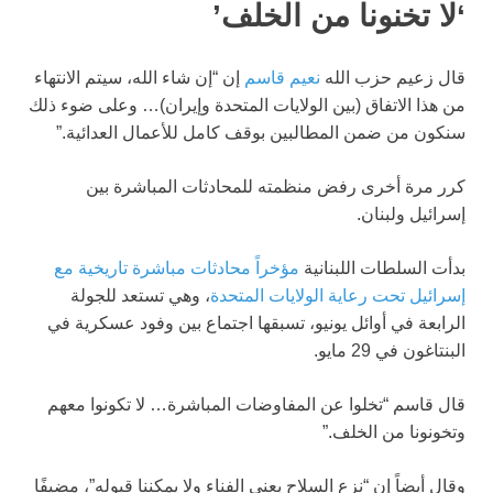
‘لا تخنونا من الخلف’
قال زعيم حزب الله
نعيم قاسم
إن “إن شاء الله، سيتم الانتهاء
من هذا الاتفاق (بين الولايات المتحدة وإيران)… وعلى ضوء ذلك
سنكون من ضمن المطالبين بوقف كامل للأعمال العدائية.”
كرر مرة أخرى رفض منظمته للمحادثات المباشرة بين
إسرائيل ولبنان.
بدأت السلطات اللبنانية
مؤخراً محادثات مباشرة تاريخية مع
إسرائيل تحت رعاية الولايات المتحدة
، وهي تستعد للجولة
الرابعة في أوائل يونيو، تسبقها اجتماع بين وفود عسكرية في
البنتاغون في 29 مايو.
قال قاسم “تخلوا عن المفاوضات المباشرة… لا تكونوا معهم
وتخونونا من الخلف.”
وقال أيضاً إن “نزع السلاح يعني الفناء ولا يمكننا قبوله”، مضيفًا