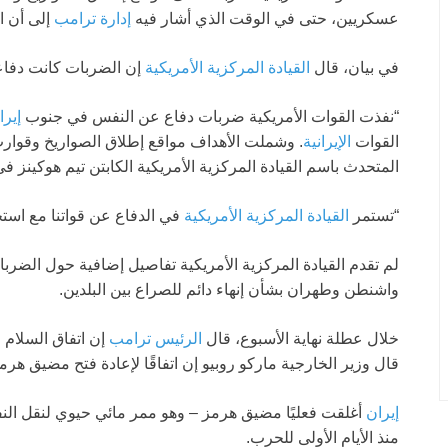
عسكريين، حتى في الوقت الذي أشار فيه
إدارة ترامب
إلى أن ات
في بيان، قال
القيادة المركزية الأمريكية
إن الضربات كانت دفاع
“نفذت القوات الأمريكية ضربات دفاع عن النفس في جنوب
إيرا
القوات
الإيرانية
. وشملت الأهداف مواقع إطلاق الصواريخ وقوا
المتحدث باسم القيادة المركزية الأمريكية الكابتن تيم هوكينز 
“تستمر
القيادة المركزية الأمريكية
في الدفاع عن قواتنا مع است
لم تقدم القيادة المركزية الأمريكية تفاصيل إضافية حول الضر
واشنطن وطهران بشأن إنهاء دائم للصراع بين البلدين.
خلال عطلة نهاية الأسبوع، قال
الرئيس ترامب
إن اتفاق السلام 
قال وزير الخارجية ماركو روبيو إن اتفاقًا لإعادة فتح مضيق هرم
إيران
أغلقت فعليًا مضيق هرمز – وهو ممر مائي حيوي لنقل النف
منذ الأيام الأولى للحرب.