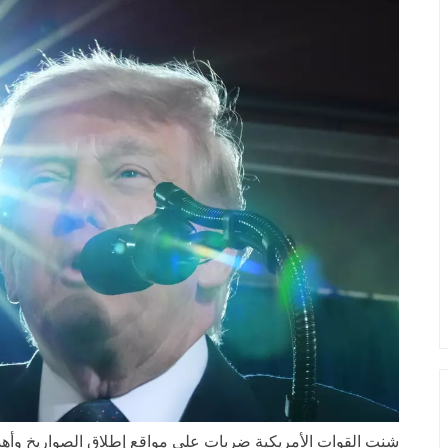
شنت القوات الأمريكية ضربات على مواقع إطلاق الصواريخ و