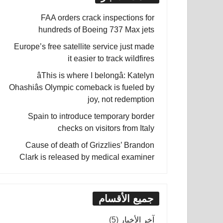
FAA orders crack inspections for
hundreds of Boeing 737 Max jets
Europe’s free satellite service just made
it easier to track wildfires
âThis is where I belongâ: Katelyn
Ohashiâs Olympic comeback is fueled by
joy, not redemption
Spain to introduce temporary border
checks on visitors from Italy
Cause of death of Grizzlies’ Brandon
Clark is released by medical examiner
جميع الأقسام
آخر الأخبار
(5)