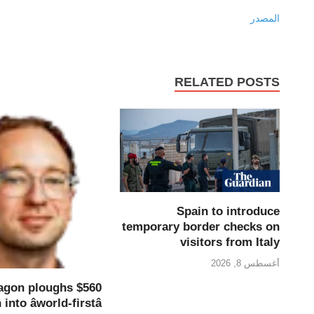
المصدر
RELATED POSTS
Spain to introduce
temporary border checks on
visitors from Italy
أغسطس 8, 2026
agon ploughs $560
 into âworld-firstâ