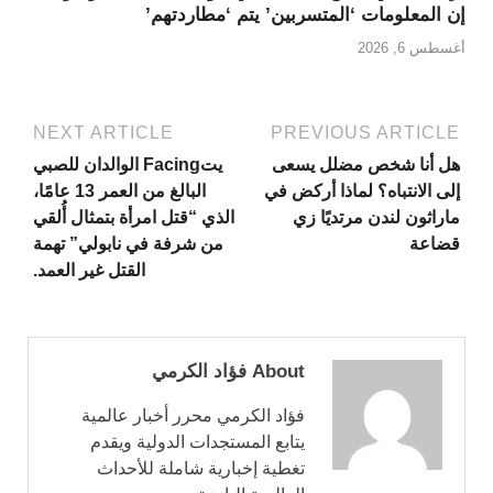
إن المعلومات ‘المتسربين’ يتم ‘مطاردتهم’
أغسطس 6, 2026
NEXT ARTICLE
PREVIOUS ARTICLE
هل أنا شخص مضلل يسعى
يتFacing الوالدان للصبي
إلى الانتباه؟ لماذا أركض في
البالغ من العمر 13 عامًا،
ماراثون لندن مرتديًا زي
الذي “قتل امرأة بتمثال أُلقي
قضاعة
من شرفة في نابولي” تهمة
القتل غير العمد.
About فؤاد الكرمي
فؤاد الكرمي محرر أخبار عالمية
يتابع المستجدات الدولية ويقدم
تغطية إخبارية شاملة للأحداث