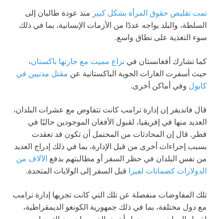
تمت تقليص حقوق المرأة بشكل كبير
منذ عودة طالبان إلى
السلطة، والبلد يواجه عددًا من الأزمات الإنسانية، بما في ذلك
سوء التغذية على نطاق واسع.
كما تشارك أفغانستان في
نزاع مميت مع جارتها باكستان
،
حيث أسفرت الغارات الجوية الباكستانية عن
مقتل مدنيين في
كابول
وفي أماكن أخرى.
قال فانديفر إن إدارة ترامب كانت تتفاوض مع عشرات البلدان،
العديد منها في إفريقيا، لقبول الأفغان الموجودين حاليًا في
قطر. قال إن المحادثات من المحتمل أن تكون قد تعقدت
بسبب إجراءات أخرى من قبل الإدارة، بما في ذلك إدراج العديد
من نفس البلدان في حظر السفر أو مطالبتهم بدفع
الآلاف من
الدولارات كضمانات لفيزا
قبل السفر إلى الولايات المتحدة.
تلك المفاوضات منفصلة عن تلك التي كانت تجريها إدارة ترامب
مع دول مختلفة، بما في ذلك جمهورية الكونغو الديمقراطية،