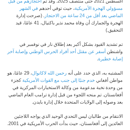
أغسطس 2021 حتى منتصف 2025. وقد تم
احتجازهم من قبل
مسؤولي الهجرة الأمريكية
، حيث توفي أحدهم
في الشهر
الماضي بعد أقل من 24 ساعة من الاحتجاز
. (صرحت إدارة
الهجرة والجمارك أن وفاة محمد نذير باكتيال، 41 عامًا، قيد
التحقيق.)
تم تشديد القيود بشكل أكبر بعد إطلاق نار في نوفمبر في
واشنطن
أسفر عن مقتل أحد أفراد الحرس الوطني وإصابة آخر
إصابة خطيرة
.
المشتبه به، الذي حدد على أنه
رحمن الله لاكانوال
، 29 عامًا، هو
مواطن أفغاني
خدم جنبًا إلى جنب مع القوات الأمريكية
كجزء
من وحدة نخبة مدعومة من وكالة الاستخبارات المركزية في
أفغانستان. تم منحه اللجوء من قبل إدارة ترامب العام الماضي
بعد وصوله إلى الولايات المتحدة خلال إدارة بايدن.
الانتقام من طالبان ليس التحدي الوحيد الذي يواجه اللاجئين
العائدين إلى أفغانستان، حيث بدأت الحرب الأمريكية في 2001.