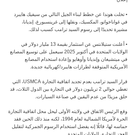
• تخلت هوندا عن خطط لبناء الجيل التالي من سيفيك هايبرد
في غواناخواتو، المكسيك، ونقلها إلى غرينسبورغ، إنديانا،
مشيرة تحديدًا إلى رسوم السيد ترامب كسبب لذلك.
• أعلنت ستيلانتس عن استثمار بقيمة 13 مليار دولار في
الولايات المتحدة في أكتوبر 2025 سيعمل على توسيع المصانع
في ميتشيغان وإنديانا وأوهايو وإعادة استخدام المصانع
الأمريكية المتوقفة لطرازات هايبرد/كهربائية جديدة.
قرار السيد ترامب بعدم تجديد اتفاقية التجارة USMCA، التي
تغطي حوالي 2 تريليون دولار في التجارة بين الدول الثلاث، قد
خلق مزيدًا من عدم اليقين في صناعة السيارات.
وقع الرئيس الاتفاق في ولايته الأولى ليحل محل اتفاقية التجارة
الحرة لأمريكا الشمالية لعام 1994، لكنه منذ ذلك الحين فقد
حماسه لها، قائلًا إنه يفضل استخدام الرسوم الجمركية لتقليل
العجز التجاري للولايات المتحدة.