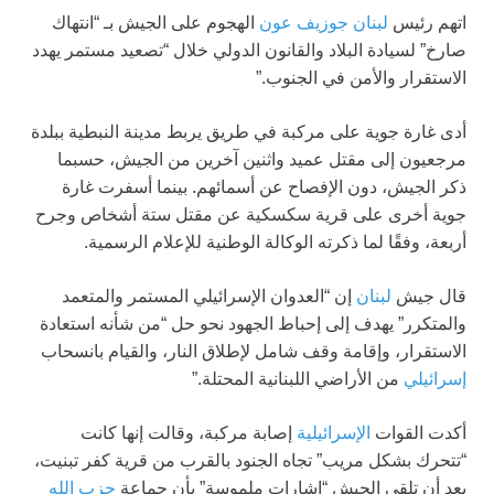
اتهم رئيس
لبنان
جوزيف عون
الهجوم على الجيش بـ “انتهاك
صارخ” لسيادة البلاد والقانون الدولي خلال “تصعيد مستمر يهدد
الاستقرار والأمن في الجنوب.”
أدى غارة جوية على مركبة في طريق يربط مدينة النبطية ببلدة
مرجعيون إلى مقتل عميد واثنين آخرين من الجيش، حسبما
ذكر الجيش، دون الإفصاح عن أسمائهم. بينما أسفرت غارة
جوية أخرى على قرية سكسكية عن مقتل ستة أشخاص وجرح
أربعة، وفقًا لما ذكرته الوكالة الوطنية للإعلام الرسمية.
قال جيش
لبنان
إن “العدوان الإسرائيلي المستمر والمتعمد
والمتكرر” يهدف إلى إحباط الجهود نحو حل “من شأنه استعادة
الاستقرار، وإقامة وقف شامل لإطلاق النار، والقيام بانسحاب
إسرائيلي
من الأراضي اللبنانية المحتلة.”
أكدت القوات
الإسرائيلية
إصابة مركبة، وقالت إنها كانت
“تتحرك بشكل مريب” تجاه الجنود بالقرب من قرية كفر تبنيت،
بعد أن تلقى الجيش “إشارات ملموسة” بأن جماعة
حزب الله