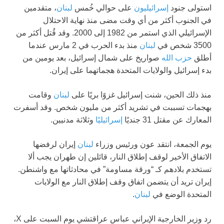
استولى جنود
إسرائيليون
على حوالي خُمس
لبنان
، متقدمين
في الجنوب أكثر من أي وقت مضى منذ نهاية الاحتلال
الإسرائيلي الذي استمر من 1982 إلى 2000. وقد قُتل أكثر من
3500 شخص في
لبنان
منذ بدء الحرب في 2 مارس عندما
أطلق
حزب الله
صواريخ على شمال إسرائيل، بعد يومين من
بدء إسرائيل والولايات المتحدة هجماتهما على إيران.
منذ ذلك الحين، شنت إسرائيل غزوًا بريًا على
لبنان
وقامت
بهجمات تسببت في تشريد أكثر من مليون شخص. وقد أسفرت
المعارك عن مقتل 31 جنديًا
إسرائيليًا
وثلاثة مدنيين.
يوم الجمعة، انتقد عون ورئيس وزراء
لبنان
إيران لرفضها
الاتفاق الأخير لوقف إطلاق النار، قائلين إن طهران يجب ألا
تستخدم بلادهم كـ “ورقة مساومة” في محادثاتها مع واشنطن.
إيران تريد أن يتضمن اتفاق وقف إطلاق النار مع الولايات
المتحدة الوضع في
لبنان
.
رد وزير الخارجية الإيراني عباس عراقتشي يوم السبت على X،