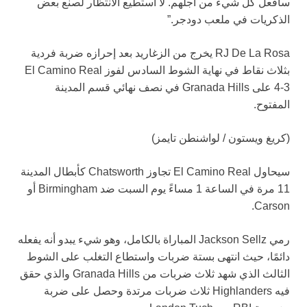
سأفعل كل شيء من أجلهم. لا أستطيع الانتظار لصنع بعض
الذكريات في ملعب دودجر.”
RJ De La Rosa يخرج من الزغاريد بعد إحرازه ضربة فردية
بثلاث نقاط في نهاية الشوط السادس لفوز El Camino Real
4-3 على Granada Hills في نصف نهائي قسم المدينة
المفتوح.
(كريغ ويستون / لواشنطن تايمز)
سيحاول El Camino Real تجاوز Chatsworth كأبطال المدينة
11 مرة في الساعة 1 مساءً يوم السبت ضد Birmingham أو
Carson.
رمي Jackson Sellz المباراة بالكامل، وهو شيء يبدو أنه يفعله
دائمًا، حيث انتهى بستة ضربات واستطاع التغلب على الشوط
الثالث الذي شهد ثلاث ضربات من Granada Hills والذي حقق
فيه Highlanders ثلاث ضربات مرتدة وحصل على ضربة