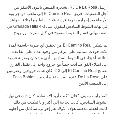
أرسل RJ De La Rosa، بشعره المبيض باللون الأشقر من
أجل التصفيات، فريق El Camino Real إلى ملعب دودجر يوم
الأربعاء بعد إحرازه ضربة فردية بثلاث نقاط مع امتلاء القواعد
في نهاية الشوط السادس ليتفوق على Granada Hills 4-3 في
نصف نهائي قسم المدينة المفتوح في كال ستايت نورثريدج.
لم يتمكن El Camino Real من تحقيق أي ضربة حاسمة لمدة
ثلاث جولات متتالية على الرغم من وجود عداء على القاعدة
الثالثة. أخيرًا، في الشوط السادس، أدى مشيتان وضربة فردية
إلى امتلاء القواعد. أدت خطأ مع خروج واحد إلى تقليل الفارق
لصالح El Camino Real إلى 3-2. كان هناك خروجين وضربتين
على De La Rosa عندما ضرب تغييرات من Foss Bohlen
إلى الملعب الأيمن.
“لقد رأيت رميتي،” قال. “كنت أريد الاستفادة. كان ذلك في نهاية
الشوط السادس. كانت بحاجة إلي أكثر وأنا تمكنت من ذلك.
كانت لحظة مذهلة. هؤلاء الأولاد هم إخواني. سأقاتل من أجلهم.