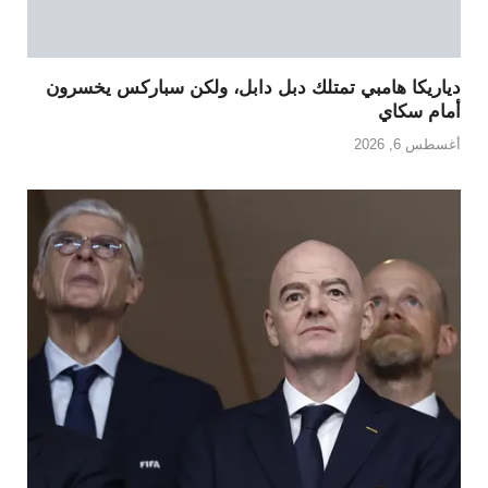
دياريكا هامبي تمتلك دبل دابل، ولكن سباركس يخسرون
أمام سكاي
أغسطس 6, 2026