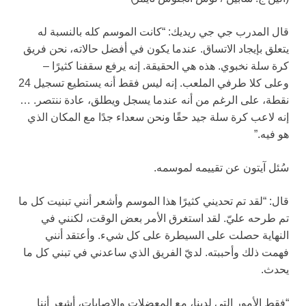
قال المدرب جي جي ريديك: “كانت الموسم كله بالنسبة له
يتعلق بإيجاد الاتساق. عندما يكون في أفضل حالاته، نحن فريق
كرة سلة نخبوي. هذه هي الحقيقة. إنه يرفع سقفنا كثيرًا –
وعلى كلا طرفي الملعب. إنه ليس فقط أنه يستطيع تسجيل 24
نقطة، على الرغم من أنه عندما يسجل ويطلق، عادة ننتصر. …
إنه لاعب كرة سلة جيد حقًا ونحن سعداء جدًا مع المكان الذي
هو فيه.”
سُئل آيتون عن تقييمه لموسمه.
قال: “لقد تم تحديني كثيرًا هذا الموسم وأشعر أنني تبنيت كل ما
تم طرحه عليّ. لقد استغرق الأمر بعض الوقت، لكنني في
النهاية حصلت على السيطرة على كل شيء. وأعتقد أنني
فهمت ذلك وأحببته. لديّ الفريق الذي ساعدني في تبني كل ما
يحدث.
“فقط الأمور التي لدينا، مع المعضلات والإصابات، أشعر أننا