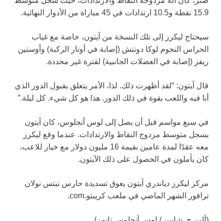
صنز، كان آلة مزدوجة النقاط والارتدادات، حيث سجل متوسط
15.9 نقطة و10.5 ارتدادات في 45 مباراة من الأدوار النهائية.
سيحتاج ليكرز إلى تلك النسخة من آيتون، خاصة مع غياب
الحراس النجوم لوكا دونتش (إصابة في أوتار الركبة) وأوستين
ريفز (إصابة في العضلات الجانبية) لفترة غير محددة.
قال آيتون: “لقد أظهرت ذلك. لذا، الأمر يتعلق بقبول الدور الذي
أنا فيه واللعب بقوة في ذلك الدور. هذا هو كل شيء. كل ليلة.”
في سبع مواسم قبل أن يصل إلى لوس أنجلوس، كان آيتون
يسجل متوسط مزدوج النقاط والارتدادات. عندما وقع ليكرز
معه عقدًا لمدة عامين بقيمة 16 مليون دولار مع خيار للاعب،
كان يأملون في الحصول على ذلك الآيتون.
مركز ليكرز دياندري آيتون يعوق تسديدة حارس نيتس نولان
ترافور الشهر الماضي في ملعب كريبتو.com.
(ألين ج. شابين / لوس أنجلوس تايمز)