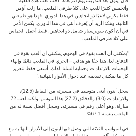
قال آيتون بعد التدريب يوم الأربعاء: “أحب لعب هذه اللعبة
وأتحمس كثيرًا للعب على كلا طرفي الملعب. ما زلت أؤمن
فقط بكوني لاعبًا ذو اتجاهين في هذا الدوري، فهذا هو طبيعتي
الثانية، وهكذا أريد أن يُعرف أنني في هذا الدوري. يكمن الأمر
في أن أكون سوبرستار شامل ذو اتجاهين. فقط أحمل الحماس
على كلا طرفي الملعب.
“يمكنني أن ألعب بقوة في الهجوم. يمكنني أن ألعب بقوة في
الدفاع. لذا، هذا حقًا هو هدفي – الجري في الملعب دائمًا وإنهاء
الهجمات بالارتدادات وحماية السلة. لذلك، أسعى فقط لتعزيز
كل ما يمكنني تقديمه عند دخول الأدوار النهائية.”
سجل آيتون أدنى متوسط في مسيرته من النقاط (12.5)،
والارتدادات (8.0) والدقائق (27.2) هذا الموسم. ولكنه لعب 72
مباراة، وهو أعلى رقم في مسيرته، وسجل أفضل نسبة له من
الملعب بنسبة 67.1%.
في المواسم الثلاثة التي وصل فيها آيتون إلى الأدوار النهائية مع