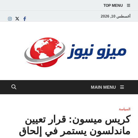
TOP MENU
أغسطس 10, 2026
ميز
بوابة
إخبارية
نيوز
عربية تق
الأخبار
العاجلة
والتقارير
السياسية
MAIN MENU
والاقتصاد
السياسة
كريس ميسون: قرار تعيين
ماندلسون يستمر في إلحاق