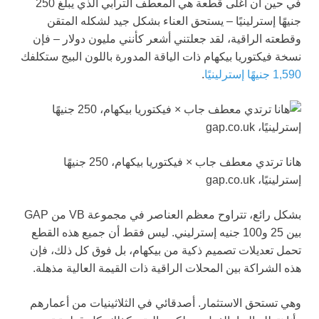
في حين أن أغلى قطعة هي المعطف الترابي الذي يبلغ 250
جنيهًا إسترلينيًا – يستحق العناء بشكل جيد لشكله المتقن
وقطعته الراقية، لقد جعلتني أشعر كأنني مليون دولار – فإن
نسخة فيكتوريا بيكهام ذات الياقة المدورة باللون البيج ستكلفك
1,590 جنيهًا إسترلينيًا
.
هانا ترتدي معطف جاب × فيكتوريا بيكهام، 250 جنيهًا
إسترلينيًا، gap.co.uk
بشكل رائع، تتراوح معظم العناصر في مجموعة VB من GAP
بين 25 و100 جنيه إسترليني. ليس فقط أن جميع هذه القطع
تحمل تعديلات تصميم ذكية من بيكهام، بل فوق كل ذلك، فإن
هذه الشراكة بين المحلات الراقية ذات القيمة العالية مذهلة.
وهي تستحق الاستثمار. أصدقائي في الثلاثينيات من أعمارهم