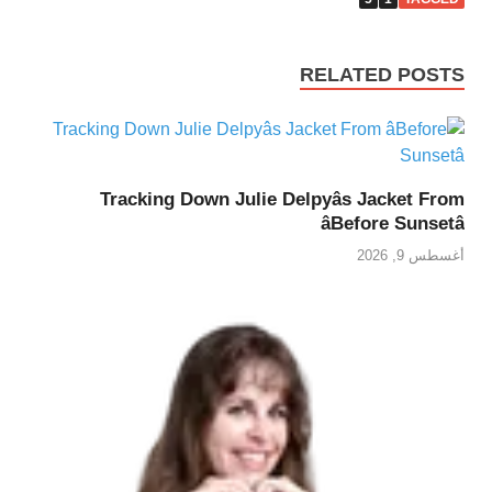
RELATED POSTS
Tracking Down Julie Delpyâs Jacket From
âBefore Sunsetâ
أغسطس 9, 2026