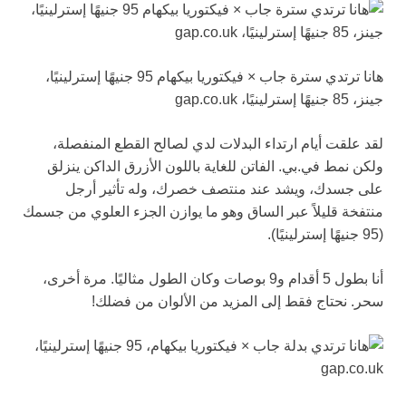
هانا ترتدي سترة جاب × فيكتوريا بيكهام 95 جنيهًا إسترلينيًا،
جينز، 85 جنيهًا إسترلينيًا، gap.co.uk
لقد علقت أيام ارتداء البدلات لدي لصالح القطع المنفصلة،
ولكن نمط في.بي. الفاتن للغاية باللون الأزرق الداكن ينزلق
على جسدك، ويشد عند منتصف خصرك، وله تأثير أرجل
منتفخة قليلاً عبر الساق وهو ما يوازن الجزء العلوي من جسمك
(95 جنيهًا إسترلينيًا).
أنا بطول 5 أقدام و9 بوصات وكان الطول مثاليًا. مرة أخرى،
سحر. نحتاج فقط إلى المزيد من الألوان من فضلك!