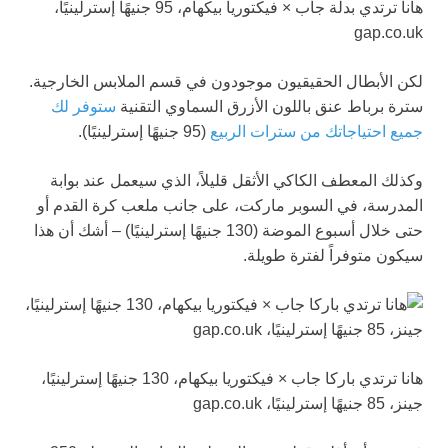
هانا ترتدي بدلة جاب × فيكتوريا بيكهام، 95 جنيهًا إسترلينيًا،
gap.co.uk
لكن الأبطال الحقيقيون موجودون في قسم الملابس الخارجية.
سترة برباط عنق باللون الأزرق السماوي التقنية
ستوفر لك
جميع احتياجاتك من سترات الربيع
(95 جنيهًا إسترلينيًا).
وكذلك المعطف الكاكي الأثقل قليلاً، الذي سيعمل عند بوابة
المدرسة، في السوبر ماركت، على جانب ملعب كرة القدم أو
حتى خلال أسبوع الموضة (130 جنيهًا إسترلينيًا) – أشك أن هذا
سيكون متوفراً لفترة طويلة.
هانا ترتدي باركا جاب × فيكتوريا بيكهام، 130 جنيهًا إسترلينيًا،
جينز، 85 جنيهًا إسترلينيًا، gap.co.uk