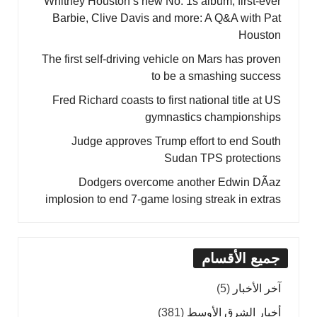
Whitney Houston’s new No. 1s album, first-ever
Barbie, Clive Davis and more: A Q&A with Pat
Houston
The first self-driving vehicle on Mars has proven
to be a smashing success
Fred Richard coasts to first national title at US
gymnastics championships
Judge approves Trump effort to end South
Sudan TPS protections
Dodgers overcome another Edwin DÃ­az
implosion to end 7-game losing streak in extras
جميع الأقسام
آخر الأخبار
(5)
أخبار الشرق الأوسط
(381)