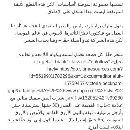
تسميها مجموعة الموضة ‘أساسيات’، لكن هذه القطع الأنيقة
المرتفعة ليست بهذا الشكل على الإطلاق.
يقول مارك برايتبارد، رئيس والمدير التنفيذي لـ«جاب»: ‘أرادنا
العمل مع فيكتوريا نظرًا لتأثيرها الأيقوني في عالم الموضة.
لكن هذه الشراكة تبدو أصيلة حقًا – وهنا يحدث السحر.’
سحر حقًا. كل قطعة تحمل لمسة بيكهام اللامعة والخالدة.
تخيل< a target="_blank" class rel="nofollow"
href="https://go.skimresources.com/?
id=55199X1782296&xs=1&xcust=editorialuk-
15759457-victoria-beckham-
gap&url=https%3A%2F%2Fwww.gap.co.uk%2Fstyle%2
Fsv132052%2Fv99230">تي شيرت أبيض سميك مثالي مع
علامة «جاب» القديمة على الصدر (30 جنيهًا إسترلينيًا). جينز
بأرجل برميلية دقيقة باللون الأزرق الغامق والأبيض والأزرق
المتوسط (85 جنيهًا إسترلينيًا) – عندما أقول إنني أود حقًا شراء
الثلاثة، لست أمزح.