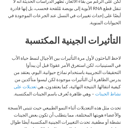
لكن على الرغم من بقاء الألغاز، تظهر الدراسات الحديثة أنه لا
تنقل قطع RNA الأبوية إلى بويضة مُلقحة فحسب، بل إنها قادرة
أيضًا على إحداث تغييرات في النسل عند الجرعات الموجودة في
الحيوانات المنوية.
التأثيرات الجينية المكتسبة
لاحظ الباحثون لأول مرة التأثيرات بين الأجيال لنمط حياة الأب
في الستينيات، لكن استغرق الأمر عقودًا قبل أن يبدأوا
التحقيقات التجريبية باستخدام نماذج حيوانية. اليوم، يعتقد من
يدرس الظاهرة أن التأثيرات موجودة لكن ليسوا متأكدين من
كيفية انتقالها. النتيجة النهائية، كما يعتقدون، هي
تعديلات على
نشاط الجينات
– وهي ظاهرة تُعرف باسم الجينات المكتسبة.
تحدث مثل هذه التعديلات أثناء النمو الطبيعي حيث تتبنى الأنسجة
والأعضاء هويتها المختلفة، مما يتطلب أن تكون بعض الجينات
نشطة أو مطفية. تحدث التغييرات الجينية المكتسبة أيضًا طوال