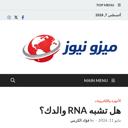
TOP MENU
أغسطس 7, 2026
ميز
بوابة
إخبارية
نيوز
عربية تقد
الأخبار
العاجلة
والتقارير
السياسية
MAIN MENU
والاقتصاد
الأجهزة والإلكترونيات
هل تشبه RNA والدك؟
مايو 11, 2026
-
by
فؤاد الكرمي