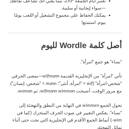
تعتبر أيام الجمعة 2XP، مما يعني أنك تضاعف نقاطك
—سواء إيجابية أو سلبية.
يمكنك الحفاظ على مجموع التشغيل أو اللعب يومًا
بيوم. استمتع!
أصل كلمة Wordle لليوم
“نساء” هو جمع “امرأة”.
تأتي “امرأة” من الإنجليزية القديمة
—بمعنى الحرفي
wīfmann
“شخص-امرأة” (
= “امرأة، أنثى”؛
= “شخص، إنسان”).
mann
wīf
مع مرور الوقت، أصبحت
، ثم
.
woman
wīfmann
wimman
تحول الجمع
في النهاية من النطق والتهجئة إلى
wimmen
“نساء”. يعكس التغيير في صوت الحرف المتحرك (كما في
) أنماط الجمع الأقدم في الإنجليزية التي نجت حتى أثناء
wim-
تماثل التهجئة.