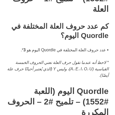
العلة
كم عدد حروف العلة المختلفة في
Quordle اليوم؟
•
عدد حروف العلة المختلفة في Quordle اليوم هو
3
*.
* لاحظ أنه عندما نقول حرف العلة نعني الحروف الخمسة
القياسية (A، E، I، O، U)، وليس Y (الذي يُعتبر أحيانًا حرف علة
أيضًا).
Quordle اليوم (اللعبة
#1552) – تلميح #2 – الحروف
المكررة