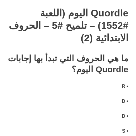
Quordle اليوم (اللعبة
#1552) – تلميح #5 – الحروف
الابتدائية (2)
ما هي الحروف التي تبدأ بها إجابات
Quordle اليوم؟
• R
• D
• D
• S