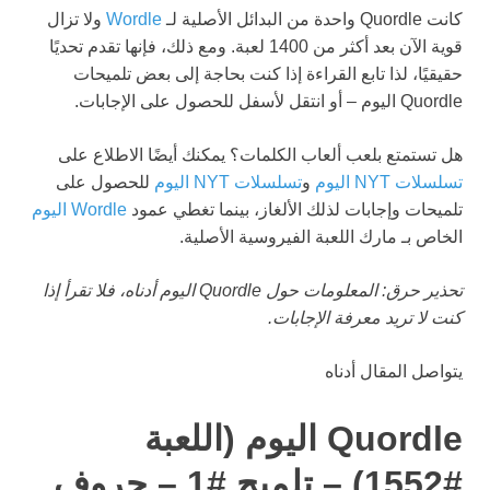
كانت Quordle واحدة من البدائل الأصلية لـ
Wordle
ولا تزال
قوية الآن بعد أكثر من 1400 لعبة. ومع ذلك، فإنها تقدم تحديًا
حقيقيًا، لذا تابع القراءة إذا كنت بحاجة إلى بعض تلميحات
Quordle اليوم – أو انتقل لأسفل للحصول على الإجابات.
هل تستمتع بلعب ألعاب الكلمات؟ يمكنك أيضًا الاطلاع على
تسلسلات NYT اليوم
و
تسلسلات NYT اليوم
للحصول على
تلميحات وإجابات لذلك الألغاز، بينما تغطي عمود
Wordle اليوم
الخاص بـ مارك اللعبة الفيروسية الأصلية.
تحذير حرق: المعلومات حول Quordle اليوم أدناه، فلا تقرأ إذا
كنت لا تريد معرفة الإجابات.
يتواصل المقال أدناه
Quordle اليوم (اللعبة
#1552) – تلميح #1 – حروف