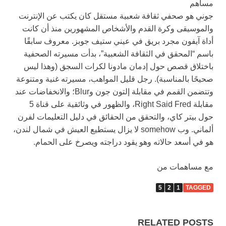
مساهم
جوني هو صحفي ثقافة شعبية مستقل كان يكتب عن الإنترنت
والموسيقى وكرة القدم والأشخاص المشهورين منذ أن كانت
أداة آيفون مجرد بريق في عيني ستيف جوبز. معروف سابقًا
باسم “المحقق في الثقافة الشعبية”، بدأت مسيرته الصحفية
باختلاق قصص حول إدمان مادونا لكرات السجق (وهذا ليس
صحيحًا بالمناسبة). رجل قليل المواهب، مسيرته غنية ومتنوعة
وتتضمن القمم في مقابلة إلتون جون وBlur؛ والانخفاضات عند
مقابلة Right Said Fred، والظهور في وثائقية على قناة 5
حول بيتر كاي، والتحقق من الحقائق في دليل التعليمات لفرن
ألماني. وب somehow لا يزال يستطيع العيش في شمال لندن،
هو في أسعد حالاته وهو يقود دراجته ويصرخ على الحمام.
مع مساهمات من
5
2
1
TAGGED
RELATED POSTS