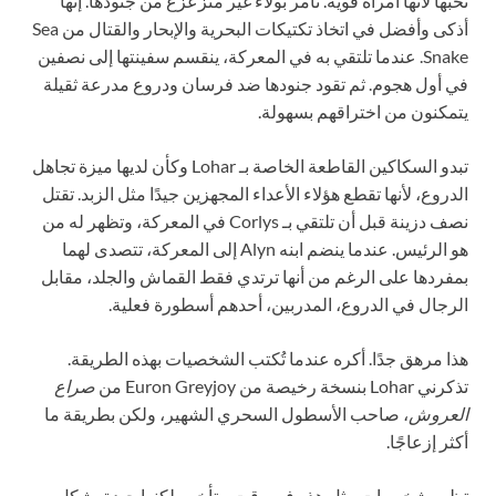
نحبها لأنها امرأة قوية. تأمر بولاء غير متزعزع من جنودها. إنها
أذكى وأفضل في اتخاذ تكتيكات البحرية والإبحار والقتال من Sea
Snake. عندما تلتقي به في المعركة، ينقسم سفينتها إلى نصفين
في أول هجوم. ثم تقود جنودها ضد فرسان ودروع مدرعة ثقيلة
يتمكنون من اختراقهم بسهولة.
تبدو السكاكين القاطعة الخاصة بـ Lohar وكأن لديها ميزة تجاهل
الدروع، لأنها تقطع هؤلاء الأعداء المجهزين جيدًا مثل الزبد. تقتل
نصف دزينة قبل أن تلتقي بـ Corlys في المعركة، وتظهر له من
هو الرئيس. عندما ينضم ابنه Alyn إلى المعركة، تتصدى لهما
بمفردها على الرغم من أنها ترتدي فقط القماش والجلد، مقابل
الرجال في الدروع، المدربين، أحدهم أسطورة فعلية.
هذا مرهق جدًا. أكره عندما تُكتب الشخصيات بهذه الطريقة.
تذكرني Lohar بنسخة رخيصة من Euron Greyjoy من
صراع
العروش
، صاحب الأسطول السحري الشهير، ولكن بطريقة ما
أكثر إزعاجًا.
تظهر شخصيات مثل هذه في وقت متأخر ولكنها جيدة بشكل