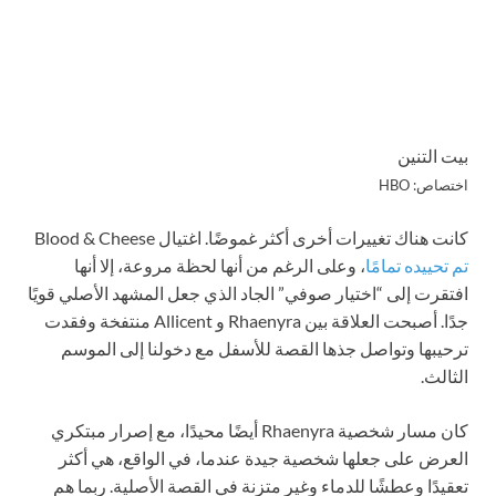
بيت التنين
اختصاص: HBO
كانت هناك تغييرات أخرى أكثر غموضًا. اغتيال Blood & Cheese
تم تحييده تمامًا
، وعلى الرغم من أنها لحظة مروعة، إلا أنها
افتقرت إلى “اختيار صوفي” الجاد الذي جعل المشهد الأصلي قويًا
جدًا. أصبحت العلاقة بين Rhaenyra و Allicent منتفخة وفقدت
ترحيبها وتواصل جذها القصة للأسفل مع دخولنا إلى الموسم
الثالث.
كان مسار شخصية Rhaenyra أيضًا محيدًا، مع إصرار مبتكري
العرض على جعلها شخصية جيدة عندما، في الواقع، هي أكثر
تعقيدًا وعطشًا للدماء وغير متزنة في القصة الأصلية. ربما هم