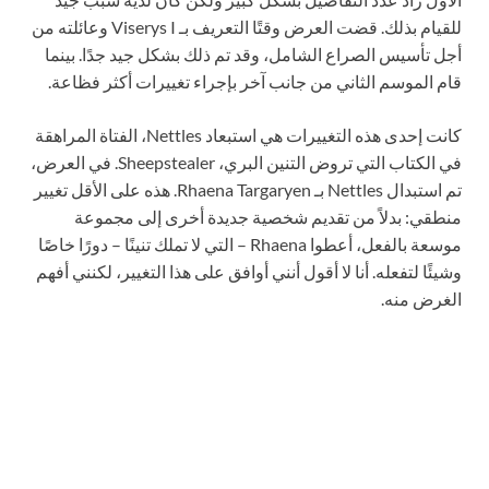
للقيام بذلك. قضت العرض وقتًا التعريف بـ Viserys I وعائلته من
أجل تأسيس الصراع الشامل، وقد تم ذلك بشكل جيد جدًا. بينما
قام الموسم الثاني من جانب آخر بإجراء تغييرات أكثر فظاعة.
كانت إحدى هذه التغييرات هي استبعاد Nettles، الفتاة المراهقة
في الكتاب التي تروض التنين البري، Sheepstealer. في العرض،
تم استبدال Nettles بـ Rhaena Targaryen. هذه على الأقل تغيير
منطقي: بدلاً من تقديم شخصية جديدة أخرى إلى مجموعة
موسعة بالفعل، أعطوا Rhaena – التي لا تملك تنينًا – دورًا خاصًا
وشيئًا لتفعله. أنا لا أقول أنني أوافق على هذا التغيير، لكنني أفهم
الغرض منه.