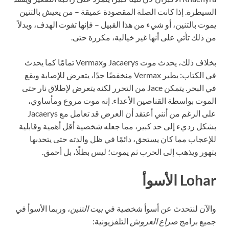
السيطرة. إذا كانت الصلة المقصودة عميقة – من يعيش بالتنين
يموت بالتنين، أو شيء من هذا القبيل – فإنها تفوت الهدف، وبدلاً
من ذلك تأتي على أنها غير خيالية، مكررة حتى.
بخلاف ذلك، يحدث موت Jacaerys وVermax تمامًا كما يحدث
في الكتاب: يطير Vermax منخفضًا جدًا، يتعرض للإصابة ويقع
في البحر. يتمكن Jace من التحرر لكنه يتعرض لإطلاق نار حتى
الموت بواسطة القناصين الأعداء. إنه موت مروع ومأساوي،
على الرغم من أنني أعتقد أن العرض قد تعامل مع Jacaerys
بشكل رديء إلى حد كبير، مما جعله شخصية أقل أهمية وقابلية
للإعجاب مما كان يستحق، دائمًا في ظل والدته حتى يتحدىها
بتهور ويذهب إلى الحرب ثم يموت؛ ليس بطلًا، بل أحمق.
Lohar الأسوأ
والآن لنتحدث عن أسوأ شخصية في
بيت التنين
، وربما الأسوأ في
جميع برامج
صراع العروش
التلفزيونية: