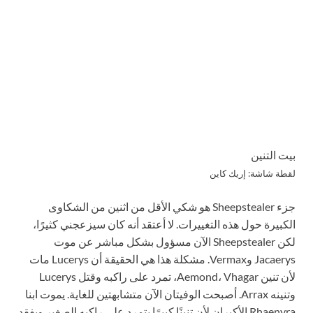
بيت التنين
لقطة شاشة: إريك كاين
جزء Sheepstealer هو شكي الأقل من اثنين من الشكاوى
الكبيرة حول هذه التغييرات. لا أعتقد أنه كان سيزعجني كثيرًا،
لكن Sheepstealer الآن مسؤول بشكل مباشر عن موت
Jacaerys وVermax. مشكلة هذا هي الحقيقة أن Lucerys مات
لأن تنين Aemond، Vhagar، تمرد على راكبه وقتل Lucerys
وتنينه Arrax. أصبحت الوفيتان الآن متشابهتين للغاية. يموت ابنا
Rhaenyra الأكبران لأن تنينًا كبيرًا يتمرد على راكبه الصغير ويفقد