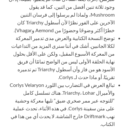
وجود ثلاثة تنين أفضل من اثنين، كما قد يقول
Mushroom، ولماذا لم يرسلوا إلى فرسان التنين
الآخرين على الفور نظرًا لأن أسطول Triarchy كان
خطرًا أكثر وضوحًا وحضورًا من Aemond وVhagar).
توضح النسخة الكتابية والعرض مدى تدمير المعركة
لكلا الجانبين. أشك في أننا سنرى المزيد من التداعيات
من المعركة الأسبوع المقبل، ولكن على الأقل بحلول
نهاية الحلقة الأولى ليس من الواضح تمامًا أن فريق
الأسود هو من فاز وأن أسطول Triarchy تم تدميره
تقريبًا. أو ماذا حدث لـ Corlys.
تبالغ العرض في التضارب بين اللورد Corlys Velaryon
والأميرال Triarchy، Lohar. هناك تسلسل كامل
“للتوجه عبر ممر صخري ضيق” تليها معركة وحشية
على متن سفينة Corlys. في هذه الأثناء، تحدث عملية
نهب Driftmark خارج الشاشة. لا يحدث أي من هذا في
الكتاب.