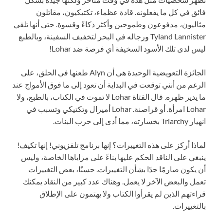
فائق في كل ما يفعلونه. قادة عظماء، تكتيكيون، مقاتلون
مثاليون، مدفوعون وطموحين وأكثر ذكاءً وقسوة. حتى أنها تلقي
Tyland Lannister ورجاله في البحر لتخفيف السفينة، وبالطبع
ليس لدى تلك الأسود السخيفة أي فرصة ضد Lohar!
الجائزة التعويضية الوحيدة هي أن Alyn طعنها في الحلق، على
الرغم من أنني توقعت في البداية أن تعود إلى ما فوق الأمواج عند
ما يدير ظهره. قال الفتاة Lohar لا تموت في الكتاب، بالطبع، ولا
Lohar امرأة. أو قراصنة. Lohar أميرال وتكتيكي وتسبب في
انهيار Triarchy بخسارته، مما أدى إلى حرب البنات.
لماذا أركز على هذه التغييرات؟ إنها برنامج تلفزيوني! إنها تكيف!
ينبغي على الناقد الحكم عليها بناءً على مزاياها الخاصة، وليس
أن يكون صارمًا جدًا بشأن التغييرات. حسنًا، بعض التغييرات
تعمل والبعض الآخر لا يعمل. وهناك عدد كبير من النقاد يمكنك
قراءتهم الذين لم يقرأوا الكتاب ولا يهتمون على الإطلاق
بالتغييرات.