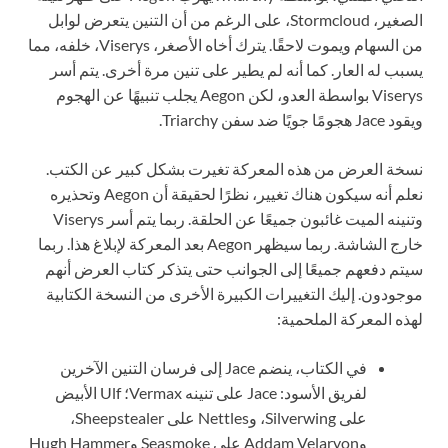
الصغير، Stormcloud، على الرغم من أن التنين يتعرض لوابل
من السهام ويموت لاحقًا. يترك أخاه الأصغر، Viserys، خلفه، مما
يسبب له العار. كما أنه لم يطير على تنين مرة أخرى. يتم أسر
Viserys بواسطة العدو، لكن Aegon يجلب تنبيهًا عن الهجوم
ويقود Jace هجومًا جويًا ضد سفن Triarchy.
نسخة العرض من هذه المعركة تغيرت بشكل كبير عن الكتب.
نعلم أنه سيكون هناك تغيير، نظرًا لحقيقة أن Aegon وتحذيره
وتنينه الميت غائبون جميعًا عن الحلقة. ربما يتم أسر Viserys
خارج الشاشة. ربما سيظهر Aegon بعد المعركة لإبلاغ هذا. ربما
سيتم دفعهم جميعًا إلى الجوانب حتى يتذكر كتاب العرض أنهم
موجودون. إليك التغييرات الكبيرة الأخرى من النسخة الكتابية
لهذه المعركة الملحمية:
في الكتاب، ينضم Jace إلى فرسان التنين الآخرين
لفريق الأسود: Jace على تنينه Vermax؛ Ulf الأبيض
على Silverwing، وNettles على Sheepstealer،
وAddam Velaryon على Seasmoke وHugh Hammer