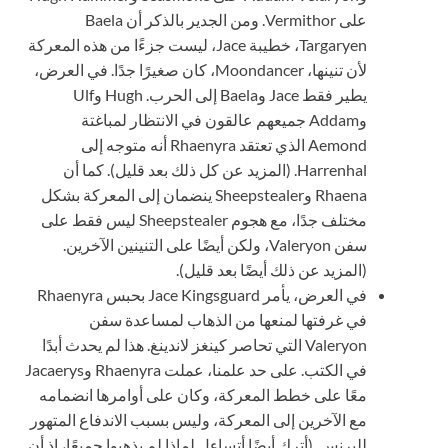
على Vermithor. ومن الجدير بالذكر أن Baela
Targaryen، خطيبة Jace، ليست جزءًا من هذه المعركة
لأن تنينها، Moondancer، كان صغيرًا جدًا. في العرض،
يطير فقط Jace وBaela إلى الحرب. Hugh وUlf
وAddam جميعهم عالقون في الانتظار لمباغتة
Aemond الذي تعتقد Rhaenyra أنه متوجه إلى
Harrenhal. (المزيد عن كل ذلك بعد قليل). كما أن
Rhaena وSheepstealer ينضمان إلى المعركة بشكل
مختلف جدًا، مع هجوم Sheepstealer ليس فقط على
سفن Valeryon، ولكن أيضًا على التنينين الآخرين.
(المزيد عن ذلك أيضًا بعد قليل).
في العرض، يأمر Jace Kingsguard بحبس Rhaenyra
في غرفتها لمنعها من الذهاب لمساعدة سفن
Valeryon التي تحاصر كينغز لاندينغ. هذا لم يحدث أبدًا
في الكتب. على حد علمنا، عملت Rhaenyra وJacaerys
معًا على خطط المعركة، وكان على أوامرها انضمامه
مع الآخرين إلى المعركة، وليس بسبب الاندفاع المتهور
للبرنس. (أترك أيضًا أتساءل لماذا لم يذهبوا جميعًا، إذ أن