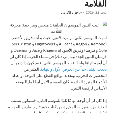
القلّامة
يونيو 22, 2026
-
by
فؤاد الكرمي
انتهت الموسم الثاني من
بيت التنين
حيث بدأت. فريق الأخضر
(Aemond و Aegon و Allicent و Hightowers و Ser Criston
Cole وغيرهم) وفريق الأسود (Rhaenyra و Jace و Daemon و
فرسان التنين الجدد وما إلى ذلك) في مساء الحرب. إذا كان لي
أن أوجه اتهامًا واحدًا فقط للموسم الثاني، فسيكون ذلك هو أن
يحدث القليل جداً بين العرض الأول والنهاية
. الكثير من
التحضيرات للحرب، وتحديد مواقع القطع على اللوحة، وإعداد
الأشياء المثيرة القادمة. كان الموسم الأول أيضًا مليئًا بوضع
الأساس لرقصة التنين.
إذا كان لي أن أوجه اتهامًا ثانيًا للموسم الثاني، فسيكون بسبب
العديد من التغيرات المحيرة من كتاب جورج ر.ر. مارتن. الموسم
الأول زاد عدد التفاصيل بشكل كبير ولكن كان لديه سبب جيد