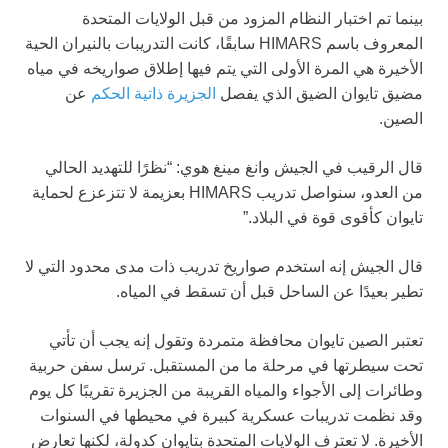
بينما تم اختبار النظام المزود من قبل الولايات المتحدة
المعروف باسم HIMARS سابقًا، كانت التدريبات بالنيران الحية
الأخيرة هي المرة الأولى التي يتم فيها إطلاق صواريخه في مياه
مضيق تايوان الضيق الذي يفصل
الجزيرة ذاتية الحكم
عن
الصين.
قال الرقيب في الجيش وانغ مينغ هوي: “نظرًا للتهديد الحالي
من العدو، سنواصل تدريب HIMARS بعزيمة لا تتزعزع لحماية
تايوان كأقوى قوة في البلاد.”
قال الجيش إنه استخدم صواريخ تدريب ذات مدى محدود التي لا
تطير بعيدًا عن الساحل قبل أن تسقط في المياه.
تعتبر الصين تايوان محافظة متمردة وتقول إنه يجب أن تأتي
تحت سيطرتها في مرحلة ما من المستقبل. ترسل سفن حربية
وطائرات إلى الأجواء والمياه القريبة من الجزيرة تقريبًا كل يوم
وقد نظمت تدريبات عسكرية كبيرة في محيطها في السنوات
الأخيرة. لا تعترف الولايات المتحدة بتايوان كدولة، لكنها تعارض