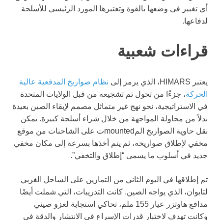
أي تغيير في وضعها بالقوة وتعتبرها المورد الرئيسي للأسلحة
لدفاعها.
قراءات شعبية
يعتبر HIMARS، الذي يرمز إلى
نظام صواريخ المدفعية عالية
الحركة
، جزءًا من تحول تم تشجيعه من قبل الولايات المتحدة
في الاستراتيجية، نحو نهج غير متماثل مصمم لإبقاء الصين بعيدة
بدلاً من محاولة المواجهة من خلال شراء أسلحة كبيرة. يمكن
نقل حاوية الصواريخ المmountedت على الشاحنات من موقع
مخفي لإطلاق صواريخه، ثم يتم أخذها بسرعة إلى مكان مخفي
جديد في أسلوب ما يسمى “إطلاق والتخفي”.
تم إطلاقها في اليوم الثاني من التمارين على الساحل الغربي
لتايوان، الذي يواجه الصين. كانت التدريبات، التي شملت أيضًا
مدافع هاوتزر عيار 155 ملم، تحاكي استجابة لغزو صيني
وكانت تهدف لاختبار قدرات الإسراع في الانتشار والدقة في