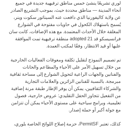
لوري تشريعًا ينشئ خمس مناطق ترفيهية جديدة في جميع
أنحاء المدينة — مناطق محددة حيث، بموجب التشريع الصادر
عن ولاية كاليفورنيا الذي دافعت عنه السيناتور سكوت وينر،
يُسمح باستهلاك الكحول في حاويات مفتوحة في الشوارع
المغلقة خلال الأحداث المعتمدة. مع هذه الإضافات، كانت سان
فرانسيسكو قد adopted 21 منطقة ترفيهية تمت الموافقة
عليها أو قيد الانتظار، وفقًا لمكتب العمدة.
تم تصميم النموذج لتقليل تكلفة ومعوقات الفعاليات الخارجية
من خلال تسهيل الأمر على الأحياء والمطاعم والحانات
والفنانين والجهات الراعية لتحويل الشوارع إلى مساحة ثقافية
مبرمجة. بالنسبة للفنانين الزائرين والعلامات التجارية
والشركاء الثقافيين، يمكن أن يوفر الإطار طبقة مرنة إضافية
من التفعيل تتجاوز الحفل التقليدي: عروض خارجية، فصول
تعليمية، وبرامج سياحية على مستوى الأحياء يمكن أن تتزامن
مع جولة أكبر أو حملة إصدار.
كذلك، تعتبر PermitSF، حزمة إصلاح اللوائح الخاصة بلوري،