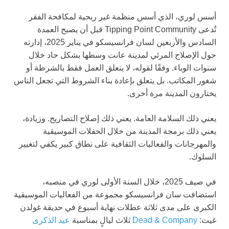
أسس لوري، الذي أسس منظمة غير ربحية لمكافحة الفقر
تُدعى Tipping Point Community قبل أن يصبح العمدة
السادس والأربعين لسان فرانسيسكو في يناير 2025، إدارته
حول الإصلاح المرئي لمدينة عانت وسطها بشكل حاد خلال
سنوات الوباء. وفقًا لقوله، لا يتعلق العمل فقط بالشرطة أو
شغور المكاتب. بل يتعلق بإعادة بناء الشروط التي تجعل الناس
يختارون المدينة مرة أخرى.
يعني ذلك السلامة العامة. يعني ذلك إصلاح التصاريح. وزيادة،
يعني ذلك برمجة المدينة من خلال الحفلات الموسيقية
والمهرجانات والفعاليات الثقافية على نطاق كبير يكفي لتغيير
السلوك.
في صيف 2025، خلال السنة الأولى لوري في منصبه،
استضافت سان فرانسيسكو مجموعة من الفعاليات الموسيقية
الكبرى على مدى ثلاثة عطلات نهاية أسبوع في حديقة غولدن
غيت:
Dead & Company
ثلاث ليالٍ بمناسبة
عيد الذكرى