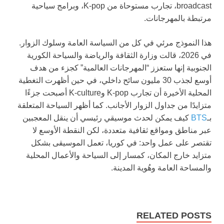
broadcast، تجارب مستوحاة من K-pop، وبرامج سياحية
مرتبطة بالمهرجانات.
هذا النموذج مرئي في كل من السياسة العامة وسلوك الزوار.
في 2026، قالت وزارة الثقافة والرياضة والسياحة الكورية
الجنوبية إنها ستعزز “المهرجانات العالمية” كجزء من هدف
أوسع لجذب 30 مليون سائح داخلي، في حين أظهرت التغطية
المحلية الأخيرة أن تجارب K-pop وK-culture أصبحت جزءًا
متزايدًا من جداول الزوار الأجانب. كما أظهر السياحة المتعلقة
بـ
BTS
كيف يمكن لحدث موسيقي رئيسي أن ينقل المعجبين
عبر مناطق ومواقع ثقافية متعددة، لكن النقطة الأوسع لا
تقتصر على عمل واحد: في كوريا، تعمل الموسيقى بشكل
متزايد خارج المكان، كمسار إلى السياحة والأعمال المحلية
والمساحة العامة وهُوية المدينة.
RELATED POSTS