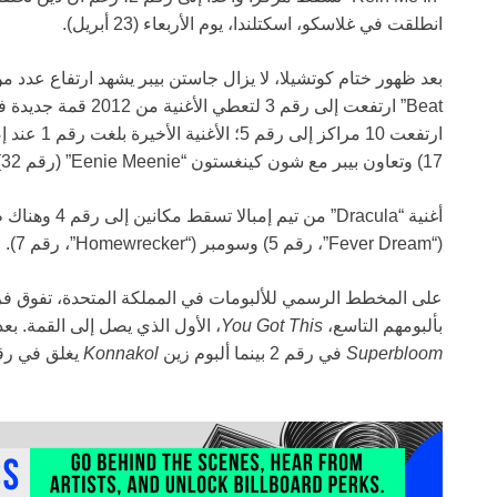
انطلقت في غلاسكو، اسكتلندا، يوم الأربعاء (23 أبريل).
17) وتعاون بيبر مع شون كينغستون “Eenie Meenie” (رقم 32) داخل العشرة الأوائل.
أغنية “Dracula
(“Fever Dream”، رقم 5) وسومبر (“Homewrecker”، رقم 7).
بألبومهم التاسع،
You Got This
، الأول الذي يصل إلى القمة. بع
Superbloom
في رقم 2 بينما ألبوم زين
Konnakol
يغلق في رقم 