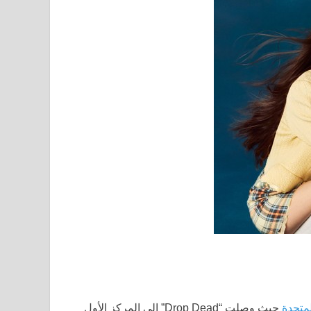
حيث وصلت “Drop Dead” إلى المركز الأول