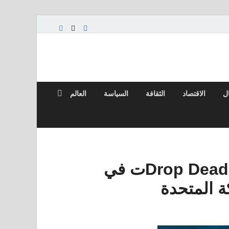
ال
الاقتصاد
الثقافة
السياسة
العالم
أغنية أوليفيا رودريغو “Drop Dead” debutت في
ة المتحدة