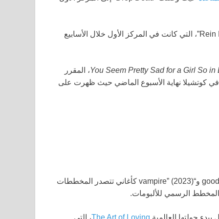
بأغنيتهما “Rein Me In”، التي كانت في المركز الأول خلال الأسابيع
You Seem Pretty Sad for a Girl So in
، المقرر
ي كوتشيلا نهاية الأسبوع الماضي حيث ظهرت على
الأغنية الآن تنضم إلى “drivers license” (2021) و“good 4 u” (2021) و“vampire” (2023) كأغاني تتصدر المخططات
المخطط الرسمي للألبومات.
The Art of Loving
، التي