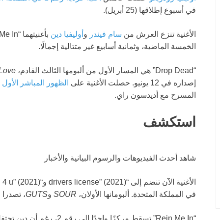
في أسبوع إطلاقها (25 أبريل).
الأغنية تنزع العرش من
سام فيندر
و
أوليفيا دين
الخمسة الماضية، وثمانية أسابيع غير متتالية إجمالًا.
“Drop Dead” هي المسار الأول من ألبومها الثالث القادم،
 Love
إصداره في 12 يونيو. حصلت الأغنية على
الظهور المباشر الأول
ف
المسرح مع أديدسون راي.
استكشف
شاهد أحدث الفيديوهات والرسوم البيانية والأخبار
في المملكة المتحدة. ألبومانها الأولان،
SOUR
و
GUTS
، تصدرا 
“Rein Me In” تسقط مركزًا واحدًا إلى رقم 2، رغم أن دين تحتفل ببدء جولتها العالمية