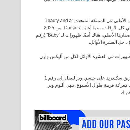
بعد ظهور ختام كوتشيلا، لا يزال جاستن بيبر يشهد ارتفاع عدد من الأغاني في المملكة المتحدة. “Beauty and a
Beat” ارتفعت إلى رقم 3 لتعطي الأغنية من 2012 قمة جديدة في كل الأوقات، بينما أغنية “Daisies” من 2025
ارتفعت 10 مراكز إلى رقم 5؛ الأغنية الأخيرة بلغت رقم 1 عند إصدارها الأصلي. هناك أيضًا ظهورات لـ “Baby” (رقم
” من تيم إمبالا تسقط مكانين إلى رقم 4 وهناك ظهورات في العشرة الأوائل لكل من أليكس وارن
على المخطط الرسمي للألبومات في المملكة المتحدة، تفوق فريق سكندريد على جيسي وير ليصل إلى رقم 1
د معركة قريبة طوال الأسبوع، ينهي ألبوم وير
4.