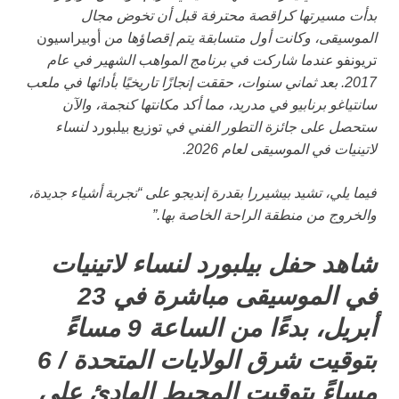
بدأت مسيرتها كراقصة محترفة قبل أن تخوض مجال
الموسيقى، وكانت أول متسابقة يتم إقصاؤها من
أوبيراسيون
تريونفو
عندما شاركت في برنامج المواهب الشهير في عام
2017. بعد ثماني سنوات، حققت إنجازًا تاريخيًا بأدائها في ملعب
سانتياغو برنابيو في مدريد، مما أكد مكانتها كنجمة، والآن
ستحصل على جائزة التطور الفني في
توزيع بيلبورد
لنساء
لاتينيات في الموسيقى لعام 2026.
فيما يلي، تشيد بيشيررا بقدرة إنديجو على “تجربة أشياء جديدة،
والخروج من منطقة الراحة الخاصة بها.”
شاهد حفل بيلبورد لنساء لاتينيات
في الموسيقى مباشرة في 23
أبريل، بدءًا من الساعة 9 مساءً
بتوقيت شرق الولايات المتحدة / 6
مساءً بتوقيت المحيط الهادئ على