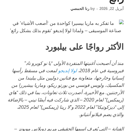
أبريل 22, 2026
-
by
رنا الحمصي
الأكثر رواجًا على بيلبورد
منذ أن أصبحت أغنيتها المنفردة الأولى “يا نو كويرو ناد”
فيروسية في عام 2018،
لولا إنديجو
لمعت في مسقط رأسها
إسبانيا وخارجها، متعاونة مع فنانين دوليين مثل بيليندا من
المكسيك، ولويس فونسي من بورتو ريكو، وماريا بيشيررا من
الأرجنتين. مع الأخيرة، أصدرت ثلاث تعاونات، بما في ذلك “هاي
(ريمكس)” لعام 2020 – الذي شاركت فيه أيضًا تيني – بالإضافة
إلى “ديزكوتيكا” لعام 2022 و”لا رينا (ريمكس)” لعام 2025،
والذي يضم فيلانو أنتيانو.
الفنانة – التي يُعرف اسمها الحقيقي مريم دوبلاس مويونز –