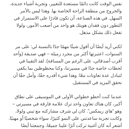
نفس الوقت كانت دائمًا مستعدة للتغيير، وتجربة أشياء جديدة،
والخروج من منطقة الراحة الخاصة بها. وهذا ليس بالأمر
السهل. في هذه الصناعة، أن تكون قادرًا على الاستمرار في
التطور دون فقدان هويتك هو واحد من أصعب الأمور، ولولا
تفعل ذلك بشكل مذهل.
لكني أريد أيضًا أن أقول شيئًا مهمًا جدًا بالنسبة لي: على مر
السنوات، اعتبرتها أكثر من مجرد زميلة – فهي صديقة (وأحد
أقرب أصدقائي، على الرغم من المسافة). لقد التقينا في
لحظات خاصة جدًا في مسيرتنا، وكنا محظوظين بما يكفي
لتبادل عدة تعاونات معًا. وهذا شيء أقدره حقًا، وآمل حقًا أن
نحقق المزيد في المستقبل.
عندما كنت أخطو خطواتي الأولى في الموسيقى على نطاق
أكبر، كان هناك تعاون واحد ترك علامة فارقة في مسيرتي –
وهو “هاي ريمكس”. كان لي شرف مشاركته مع تيني ولولا،
وكانت تجربة ساعدتني على النمو كثيرًا، سواء شخصيًا أو مهنيًا.
أشعر أنه كان أغنية تركت أثرًا علينا جميعًا، وجمعتنا أيضًا