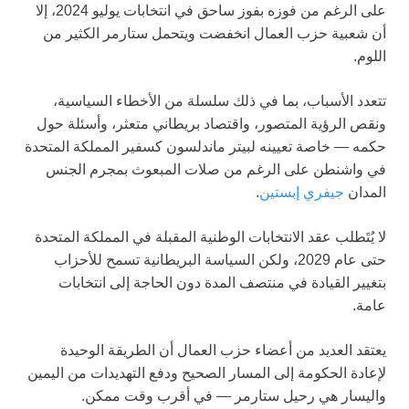
على الرغم من فوزه بفوز ساحق في انتخابات يوليو 2024، إلا
أن شعبية حزب العمال انخفضت ويتحمل ستارمر الكثير من
اللوم.
تتعدد الأسباب، بما في ذلك سلسلة من الأخطاء السياسية،
ونقص الرؤية المتصور، واقتصاد بريطاني متعثر، وأسئلة حول
حكمه — خاصة تعيينه لبيتر ماندلسون كسفير المملكة المتحدة
في واشنطن على الرغم من صلات المبعوث بمجرم الجنس
المدان
جيفري إبستين
.
لا يُتَطلب عقد الانتخابات الوطنية المقبلة في المملكة المتحدة
حتى عام 2029، ولكن السياسة البريطانية تسمح للأحزاب
بتغيير القيادة في منتصف المدة دون الحاجة إلى انتخابات
عامة.
يعتقد العديد من أعضاء حزب العمال أن الطريقة الوحيدة
لإعادة الحكومة إلى المسار الصحيح ودفع التهديدات من اليمين
واليسار هي رحيل ستارمر — في أقرب وقت ممكن.