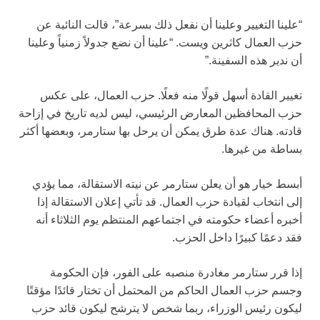
“علينا التغيير وعلينا أن نفعل ذلك بسرعة”، قالت النائبة عن
حزب العمال كاثرين ويست. “علينا أن نضع جدولاً زمنياً وعلينا
أن ندير هذه السفينة.”
تغيير القادة أسهل قولًا منه فعلًا. حزب العمال، على عكس
حزب المحافظين المعارض الرئيسي، ليس لديه تاريخ في إزاحة
قادته. هناك عدة طرق يمكن أن يرحل بها ستارمر، وبعضها أكثر
بساطة من غيرها.
أبسط خيار هو أن يعلن ستارمر عن نيته الاستقالة، مما يؤدي
إلى انتخاب لقيادة حزب العمال. قد تأتي إعلان الاستقالة إذا
أخبره أعضاء حكومته في اجتماعهم المنتظم يوم الثلاثاء أنه
فقد دعمًا كبيرًا داخل الحزب.
إذا قرر ستارمر مغادرة منصبه على الفور، فإن الحكومة
وجسم حزب العمال الحاكم من المحتمل أن تختار قائدًا مؤقتًا
ليكون رئيس الوزراء، ربما شخص لا يترشح ليكون قائد حزب