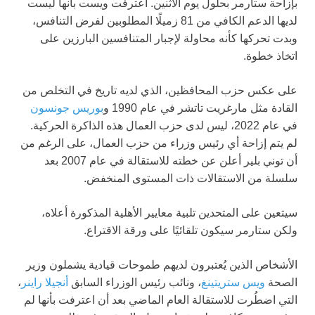
بإزاحة ستارمر بحلول يوم الاثنين. اعترفت ويست بأنها ليست
لديها الدعم الكافي من 81 زميلًا المطلوبين لفرض التنافس،
وبدت تحركها كأنه محاولة لإجبار المتنافسين البارزين على
اتخاذ خطوة.
على عكس حزب المحافظين، الذي لديه تاريخ في التخلص من
القادة مثل مارغريت تاتشر في عام 1990 و
بوريس جونسون
في عام 2022، ليس لدى حزب العمال هذه الذاكرة الحركية.
لم يتم إزاحة أي رئيس وزراء من حزب العمال، على الرغم من
أن توني بلير أعلن عن خطته للاستقالة في عام 2007 بعد
سلسلة من الاستقالات ذات المستوى المنخفض.
سيتعين على المتحدين تلبية معايير الأهلية المذكورة أعلاه،
ولكن ستارمر سيكون تلقائيًا على ورقة الاقتراع.
الأشخاص الذين يُعتبرون لديهم طموحات قيادية يشملون وزير
الصحة
ويس ستريتينغ
، ونائب رئيس الوزراء السابق
أنجيلا راينر
،
التي اضطُرت للاستقالة العام الماضي بعد أن اعترفت بأنها لم