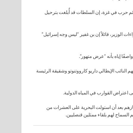
رائم حرب في غزة، إن السلطات قد أُبلغت بترحيل
ات الوزير، قائلاً إن بن غفير “ليس وجه إسرائيل”
واصفًا إياه بأنه “عرض متهور”.
النائب الإيطالي داريو كارووتنوتو وشقيقة الرئيسة
ى اعتراض القوارب في المياه الدولية.
ئيلية إن أكثر من 430 ناشطًا تم احتجازهم بعد أن استولت البحرية على العشرات من
م السماح لهم بلقاء ممثلين قنصليين.