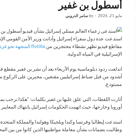
أسطول بن غفير
مايو 21, 2026
-
by
سامر الدروبي
استدعت عدة دول سفراء إسرائيل وأدانت وزير الأمن القومي الإ
مقاطع فيديو تظهر نشطاء محتجزين من
flotilla المتجهة نحو غزة
الإسرائيلية في المياه الدولية.
أشدود من قبل ضباط إسرائيليين مقنعين، مجبرين على الركوع 
مستودع.
أثارت اللقطات، التي علق عليها بن غفير بكلمات: “هكذا نرحب بمؤي
أوروبا وخارجها، حيث اتهمت الحكومات إسرائيل بانتهاك المعايير ا
استدعت إيطاليا وفرنسا وكندا وبلجيكا وهولندا والمملكة المتحدة
وطالبت بضمانات بشأن معاملة مواطنيها الذين كانوا من بين المح