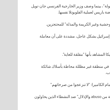
بولة”، بينما وصف وزير الخارجية الفرنسي جان-نويل
ضة باريس لعملية الفلوبوتلا نفسها.
لوحشية وغير الكريمة والمذلة” للمحتجزين.
ة مع إسرائيل بشكل عاجل، مشددة على أن معاملة
المشاهد بأنها “مقلقة للغاية”.
ة في منطقة غير مظللة محاطة بأسلاك شائكة
ب.
 الكاميرا: “لا تنزعجوا من صرخاتهم.”
قالت مجموعة حقوقية عدالة إن إسرائيل تقوم بـ “سياسة إجرامية من abuso والإذلال” ضد النشطاء الذين يحاولون