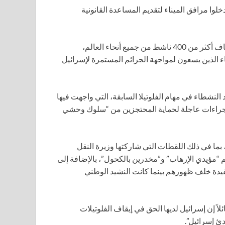
خلوا مرافق الميناء لتقديم المساعدة القانونية
“بعد اعتراض السفينة بشكل غير قانوني في المياه الدولية واختطاف أكثر من 400 ناشط من جميع أنحاء العالم،
من abuso والإذلال ضد النشطاء الذين يسعون لمواجهة الجرائم المستمرة لإسرائيل
لنشطاء في مهام الفلوتيلا السابقة، التي واجهت فيها
 إجراءات عاجلة لحماية المحتجزين من “سلوك وحشي
 بما في ذلك اللقطات التي شاركتها وزيرة النقل
م “مؤيدي الإرهاب” و”مخدرين بالكحول”، بالإضافة إلى
يدة خلف ظهورهم بينما كانت النشيد الوطني
ائلاً إن إسرائيل لديها الحق في إيقاف الفلوتيلات
ئ إسرائيل”.