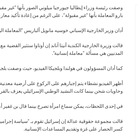
وصفت رئيسة وزراء إيطاليا جيورجيا ميلوني الصور بأنها “غير مق
بارو المعاملة بأنها “غير مقبولة”، على الرغم من إعادة تأكيد معار
أدان وزير الخارجية الإسباني خوسيه مانويل ألباريس “المعاملة ا
قالت وزيرة الخارجية الكندية أنيتا آناند إن أوتاوا ستثير القضي
المدنيين هي مسألة “معاملة إنسانية”.
كما أدان المسؤولون في هولندا وبلجيكا الفيديو، حيث وصفت بلجيكا 
أظهر الفيديو نشطاء يتم إجبارهم على الركوع على أرضية معدني
وحاويات شحن بينما كانت النشيد الوطني الإسرائيلي يعزف بالقر
في إحدى اللحظات، يمكن سماع امرأة تصرخ بينما قال بن غفير أمام
كسر الحصار على غزة وتقديم المساعدات الإنسانية.