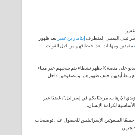
سرائيلي اليميني المتطرف
إيتامار بن غفير
بعد ظهور
مقيدين ومهانات بعد اختطافهم من قبل القوات
اندلعت ردود دبلوماسية يوم الأربعاء بعد أن نشر بن غفير مقطع فيديو على منصة X يظهر نشطاء يتم سحبهم عبر ميناء
مع ربط أيديهم خلف ظهورهم، ومصفوفين داخل
دي الإرهاب. مرحبًا بكم في إسرائيل”، غضبًا عبر
لأساسية لكرامة الإنسان.
 جميعًا المبعوثين الإسرائيليين للحصول على توضيحات
تجزين.