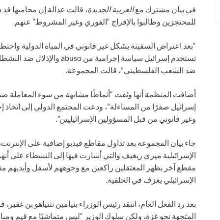
في بيان مشترك مع
العربية الجديدة
، قالت عدالة إن محاميها قد د
للمحتجزين وطالبوا بالإفراج “الفوري وغير المشروط” عنهم.
تستخدم إسرائيل سياسة إجرامية 
ضد الشعب الفلسطيني”، قالت المجموعة.
أضافت المنظمة أنها وثقت “أنماطًا مشابهة من سوء المعاملة ضد ا
إسرائيل صفرًا من المساءلة”، ودعت المجتمع الدولي إلى اتخاذ
وغير قانوني من قبل المسؤولين الإسرائيليين”.
جاء بيان المجموعة بعد تداول مقاطع فيديو إضافية على الإنترنت،
الإسرائيلية ميري ريغيف والتي أشارت فيها إلى النشطاء على أنه
مقطع آخر يظهر المعتقلين راكعين مع وجوههم لأسفل وأيديهم مق
الإسرائيلي يعزف في الخلفية.
بعد رد الفعل العام، انتقد رئيس الوزراء بنيامين نتنياهو بن غفير، ق
المتجهة نحو غزة، ولكن سلوك الوزير “ليس متماشيًا مع قيم ومباد