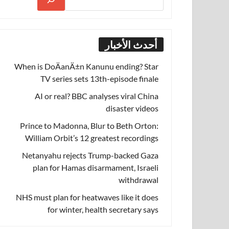
أحدث الأخبار
When is DoÄanÄ±n Kanunu ending? Star
TV series sets 13th-episode finale
AI or real? BBC analyses viral China
disaster videos
Prince to Madonna, Blur to Beth Orton:
William Orbit’s 12 greatest recordings
Netanyahu rejects Trump-backed Gaza
plan for Hamas disarmament, Israeli
withdrawal
NHS must plan for heatwaves like it does
for winter, health secretary says