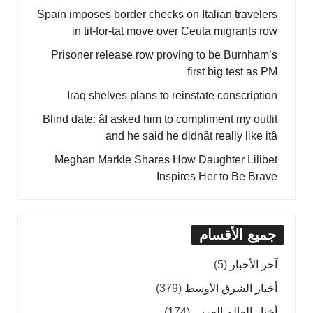
Spain imposes border checks on Italian travelers
in tit-for-tat move over Ceuta migrants row
Prisoner release row proving to be Burnham’s
first big test as PM
Iraq shelves plans to reinstate conscription
Blind date: âI asked him to compliment my outfit
and he said he didnât really like itâ
Meghan Markle Shares How Daughter Lilibet
Inspires Her to Be Brave
جميع الأقسام
آخر الأخبار
(5)
أخبار الشرق الأوسط
(379)
أخبار العالم العربي
(174)