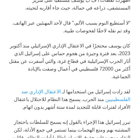
أظهرت لقطات
أ ف ب
يوسف مستلقيًا على سرير
المستشفى، ذراعه في حمالة، حيث جاء أقاربه لتحيته.
“لا أستطيع النوم بسبب الألم،” قال لأحد المهنئين عبر الهاتف.
وقد تم نقله لاحقًا لفحوصات طبية.
كان يوسف محتجزًا في الاعتقال الإداري الإسرائيلي منذ أكتوبر
2023، بعد فترة وجيزة من هجوم حماس على إسرائيل الذي
أثار الحرب الإسرائيلية في قطاع غزة، والتي أسفرت عن مقتل
أكثر من 72000 فلسطيني في أعمال وصفت بالإبادة
الجماعية.
لقد زادت إسرائيل من استخدامها لـ
الاعتقال الإداري ضد
الفلسطينيين
منذ الحرب. يسمح هذا النظام للاحتلال باعتقال
الأفراد لفترات قابلة للتجديد لمدة ستة أشهر بدون اتهام.
تبرر إسرائيل هذا الإجراء بالقول إنه يسمح للسلطات باحتجاز
المشتبه بهم ومنع الهجمات بينما تستمر في جمع الأدلة، لكن
النقاد ومجموعات حقوق الإنسان لطالما أدانت النظام، قائلين