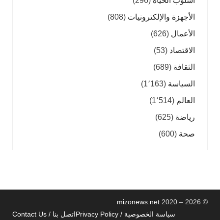
أسلوب الحياة
(296)
الأجهزة والإلكترونيات
(808)
الأعمال
(626)
الاقتصاد
(53)
الثقافة
(689)
السياسة
(1٬163)
العالم
(1٬514)
رياضة
(625)
صحة
(600)
mizonews.net
2020 – 2026
©
سياسة الخصوصية / Privacy Policy
اتصل بنا / Contact Us