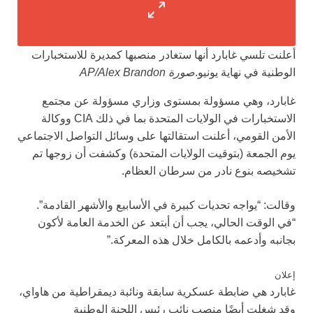
أعلنت تلسي غابارد أنها ستغادر منصبها كمديرة للاستخبارات
الوطنية في نهاية يونيو.
صورة AP/Alex Brandon
غابارد، وهي مسؤولة بمستوى وزاري مسؤولة عن مجتمع
الاستخبارات في الولايات المتحدة بما في ذلك CIA ووكالة
الأمن القومي، أعلنت استقالتها على وسائل التواصل الاجتماعي
يوم الجمعة (بتوقيت الولايات المتحدة) وكشفت أن زوجها تم
تشخيصه بنوع نادر من سرطان العظام.
وقالت: “يواجه تحديات كبيرة في الأسابيع والأشهر القادمة”.
“في الوقت الحالي، يجب أن أبتعد عن الخدمة العامة لأكون
بجانبه وأدعمه بالكامل خلال هذه المعركة.”
إعلان
غابارد هي ضابطة عسكرية سابقة ونائبة ديمقراطية من هاواي،
وقد شغلت أيضًا منصب نائب رئيس اللجنة الوطنية