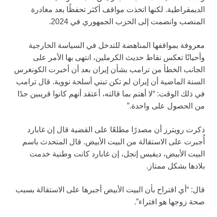
الديمقراطية. لكنها اتخذت مواقف أكثر تحفظًا بعد مغادرة
المنصب وانضمت إلى الحزب الجمهوري في 2024.
معروفة بمواقفها المناهضة للتدخل في السياسة الخارجية
وأحيانًا تعكس نقاط حديث الكرملين، انتهى بها الأمر على
الجانب الخطأ من ترامب بشأن إيران بعد أن أخبرت الكونغرس
السنة الماضية أن إيران لم تكن تبني أسلحة نووية. قال ترامب
في ذلك الوقت: “لا أهتم بما قالته، أعتقد أنهم كانوا قريبين جدًا
من الحصول على واحدة.”
ذكرت رويترز أن مصدرًا مطلعًا على القضية قال إن غابارد
أُجبرت على الاستقالة من البيت الأبيض. قال المتحدث باسم
البيت الأبيض، ديفيس إنجل، إن غابارد كانت وطنية خدمت
بلادها بشكل ممتاز.
قال: “أي اقتراح بأن البيت الأبيض أجبرها على الاستقالة بسبب
صحة زوجها هو افتراء”.