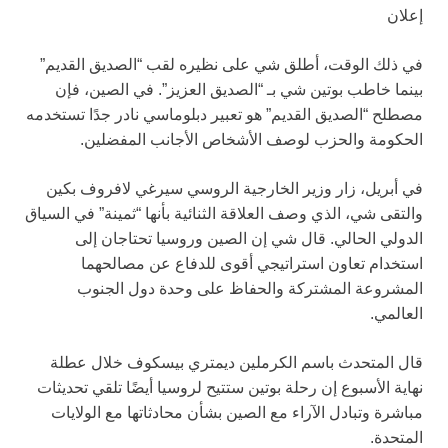
إعلان
في ذلك الوقت، أطلق شي على نظيره لقب “الصديق القديم”
بينما خاطب بوتين شي بـ “الصديق العزيز”. في الصين، فإن
مصطلح “الصديق القديم” هو تعبير دبلوماسي نادر جدًا تستخدمه
الحكومة والحزب لوصف الأشخاص الأجانب المفضلين.
في أبريل، زار وزير الخارجية الروسي سيرغي لافروف بكين
والتقى شي، الذي وصف العلاقة الثنائية بأنها “ثمينة” في السياق
الدولي الحالي. قال شي إن الصين وروسيا تحتاجان إلى
استخدام تعاون استراتيجي أقوى للدفاع عن مصالحهما
المشروعة المشتركة والحفاظ على وحدة دول الجنوب
العالمي.
قال المتحدث باسم الكرملين ديمتري بيسكوف خلال عطلة
نهاية الأسبوع إن رحلة بوتين ستتيح لروسيا أيضًا تلقي تحديثات
مباشرة وتبادل الآراء مع الصين بشأن محادثاتها مع الولايات
المتحدة.