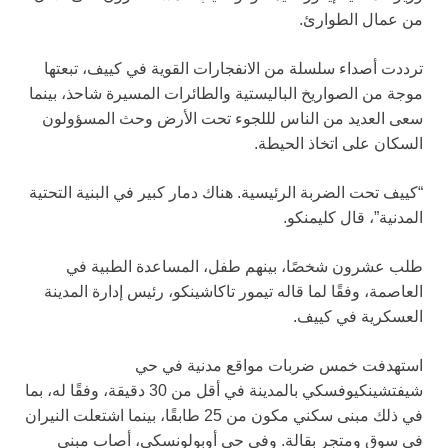
من عمال الطوارئ.
ترددت أصداء سلسلة من الانفجارات القوية في كييف، تبعتها
موجة من الصواريخ الباليستية والطائرات المسيرة شاحذ، بينما
سعى العديد من الناس لللجوء تحت الأرض وحث المسؤولون
السكان على اتخاذ الحيطة.
“كييف تحت الضربة الرئيسية. هناك دمار كبير في البنية التحتية
المدنية”، قال كليمنكو.
طلب عشرون شخصًا، بينهم طفل، المساعدة الطبية في
العاصمة، وفقًا لما قاله تيمور تاكاشينكو، رئيس إدارة المدينة
العسكرية في كييف.
استهدفت خمس ضربات مواقع مدنية في حي
شيفتشينكيوفسكي بالمدينة في أقل من 30 دقيقة، وفقًا له، بما
في ذلك مبنى سكني مكون من 25 طابقًا، بينما اشتعلت النيران
في سوق ومتجر بقالة. وفي حي أوبولونسكي، أصاب مبنى