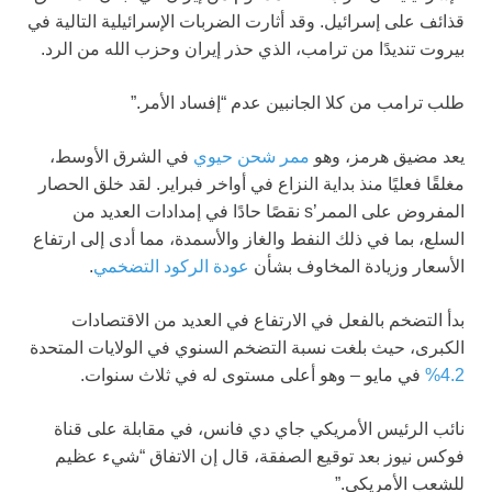
قذائف على إسرائيل. وقد أثارت الضربات الإسرائيلية التالية في
بيروت تنديدًا من ترامب، الذي حذر إيران وحزب الله من الرد.
طلب ترامب من كلا الجانبين عدم “إفساد الأمر.”
يعد مضيق هرمز، وهو
ممر شحن حيوي
في الشرق الأوسط،
مغلقًا فعليًا منذ بداية النزاع في أواخر فبراير. لقد خلق الحصار
المفروض على الممر’s نقصًا حادًا في إمدادات العديد من
السلع، بما في ذلك النفط والغاز والأسمدة، مما أدى إلى ارتفاع
الأسعار وزيادة المخاوف بشأن
عودة الركود التضخمي
.
بدأ التضخم بالفعل في الارتفاع في العديد من الاقتصادات
الكبرى، حيث بلغت نسبة التضخم السنوي في الولايات المتحدة
4.2%
في مايو – وهو أعلى مستوى له في ثلاث سنوات.
نائب الرئيس الأمريكي جاي دي فانس، في مقابلة على قناة
فوكس نيوز بعد توقيع الصفقة، قال إن الاتفاق “شيء عظيم
للشعب الأمريكي.”