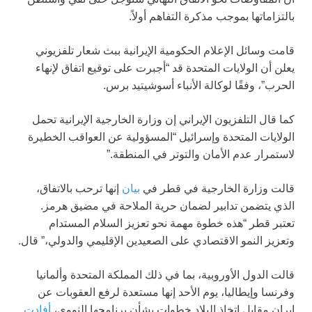
بالتزاماتها بموجب مذكرة التفاهم أولاً.
قامت وسائل الإعلام الحكومية الإيرانية ببث شعار تلفزيوني
يعلن أن الولايات المتحدة قد “أجبرت على توقيع اتفاق لإنهاء
الحرب”، وفقًا لوكالة الأنباء أسوشيتيد برس.
كما قال التلفزيون الإيراني إن وزارة الخارجية الإيرانية تحمل
الولايات المتحدة وإسرائيل “المسؤولية عن العواقب الخطيرة
لاستمرار عدم الأمان والتوتر في المنطقة.”
قالت وزارة الخارجية في قطر في
بيان
إنها ترحب بالاتفاق،
الذي يتضمن تدابير لضمان حرية الملاحة في مضيق هرمز.
تعتبر قطر “هذه خطوة مهمة نحو تعزيز السلام المستدام
وتعزيز النمو الاقتصادي على الصعيدين الإقليمي والدولي،” قال.
قالت الدول الأوروبية، بما في ذلك المملكة المتحدة وألمانيا
وفرنسا وإيطاليا، يوم الأحد إنها مستعدة لرفع العقوبات عن
إيران مقابل اتخاذ البلاد خطوات بشأن برنامجها النووي،
أفادت