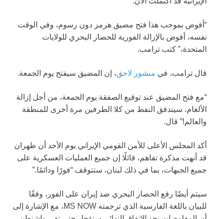
الإيرانية قد اكتملت الآن.”
“أفوض بموجب هذا فتح مضيق هرمز دون رسوم، وفي الوقت
نفسه، أفوض بالإزالة الفورية للحصار البحري للولايات
المتحدة،” كتب ترامب.
قال ترامب، في
منشور لاحق
، إن المضيق سيفتح يوم الجمعة.
“مع فتح المضيق عند توقيع الصفقة يوم الجمعة، من أجل إزالة
الألغام، سيتدفق النفط من كلا الطرفين مرة أخرى للمنطقة
والعالم!” قال.
أكد المجلس الأعلى للأمن القومي الإيراني يوم الأحد أن طهران
قد أنهت مذكرة تفاهم، قائلًا إن جميع العمليات العسكرية على
جميع الجبهات، بما في ذلك لبنان، ستتوقف “فورًا ودائمًا.”
سيتم أيضًا رفع الحصار البحري ضد إيران على الفور، وفقًا
للبيان باللغة الفارسية الذي ترجمته MS NOW، مع الإشارة إلى
أن المفاوضات نحو الاتفاق النهائي ستؤجل حتى تفي واشنطن