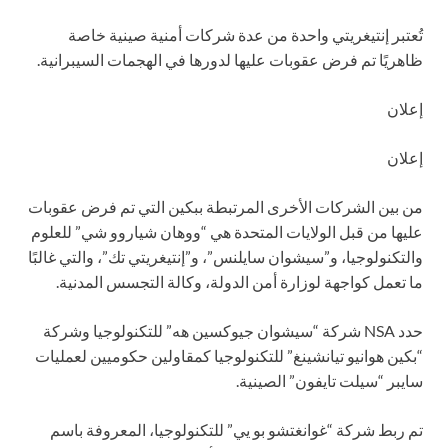
تُعتبر إنتيغريتي واحدة من عدة شركات أمنية صينية خاصة
ظاهريًا تم فرض عقوبات عليها لدورها في الهجمات السيبرانية.
إعلان
إعلان
من بين الشركات الأخرى المرتبطة ببكين التي تم فرض عقوبات
عليها من قبل الولايات المتحدة هي “ووهان شياروو شي” للعلوم
والتكنولوجيا، و”سيشوان سايلنس”، و”إنتيغريتي تك”، والتي غالبًا
ما تعمل كواجهة لوزارة أمن الدولة، وكالة التجسس المدنية.
حدد NSA شركة “سيشوان جيوكسين هه” للتكنولوجيا وشركة
“بكين هوانيو تيانشينغ” للتكنولوجيا كمقاولين حكوميين لعمليات
سايبر “سيلت تايفون” الصينية.
تم ربط شركة “غوانغتشو بو يي” للتكنولوجيا، المعروفة باسم