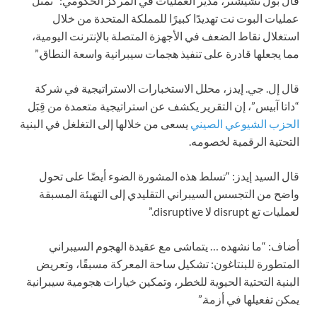
قال بول تشيشتر، مدير العمليات في المركز الحكومي: “تمثل
عمليات البوت نت تهديدًا كبيرًا للمملكة المتحدة من خلال
استغلال نقاط الضعف في الأجهزة المتصلة بالإنترنت اليومية،
مما يجعلها قادرة على تنفيذ هجمات سيبرانية واسعة النطاق.”
قال إل. جي. إيدز، محلل الاستخبارات الاستراتيجية في شركة
“داتا آبيس”، إن التقرير يكشف عن استراتيجية متعمدة من قِبَل
الحزب الشيوعي الصيني
يسعى من خلالها إلى التغلغل في البنية
التحتية الرقمية لخصومه.
قال السيد إيدز: “تسلط هذه المشورة الضوء أيضًا على تحول
واضح من التجسس السيبراني التقليدي إلى التهيئة المسبقة
لعمليات تع disrupt لا disruptive.”
أضاف: “ما نشهده … يتماشى مع عقيدة الهجوم السيبراني
المتطورة للبنتاغون: تشكيل ساحة المعركة مسبقًا، وتعريض
البنية التحتية الحيوية للخطر، وتمكين خيارات هجومية سيبرانية
يمكن تفعيلها في أزمة.”