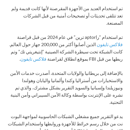
تم استخدام العديد من الأجهزة المقرصنة لأنها كانت قديمة ولم
تعد تتلقى تحديثات أو تصحيحات أمنية من قبل الشركات
المصنعة.
تم استخدام “راaptor ترين” في عام 2024 من قبل قراصنة
فلاكس تايفون
الذين أصابوا أكثر من 200,000 جهاز حول العالم.
كانت الشبكة تحت سيطرة الشركة الصينية “إنتيغريتي تك” وتم
ربطها من قبل FBI بموقع انطلاق لقراصنة
فلاكس تايفون
.
بالإضافة إلى بريطانيا والولايات المتحدة، أصدرت خدمات الأمن
والاستخبارات من أستراليا وكندا وألمانيا واليابان وهولندا
ونيوزيلندا وإسبانيا والسويد التقرير بشكل مشترك، والذي تم
نشره على الإنترنت بواسطة وكالة الأمن السيبراني وأمن البنية
التحتية.
يدعو التقرير جميع مشغلي الشبكات الحاسوبية لمواجهة البوت
نت من خلال رسم خرائط للأجهزة وروابطها واستخدام الشبكات