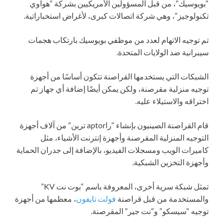
“بويوسيك”، من قبل المسؤولين الأمريكيين بشركة “هواوي
تكنولوجيز”، وهي شركة اتصالات كبرى، لأغراض استخباراتية.
تم توجيه الاتهام لعدد من موظفي بويوسيك بارتكاب هجمات
سيبرانية ضد الولايات المتحدة.
الشبكات التي يستخدمها القراصنة تتكون أساسًا من أجهزة
توجيه منزلية مقرصنة، ولكن يمكن أيضًا إضافة أي جهاز تم
اختراقه والاستيلاء عليه.
قام القراصنة الصينيون بإنشاء “راaptor ترين” من آلاف أجهزة
التوجيه المنزلية المقرصنة وأجهزة إنترنت الأشياء، مثل
كاميرات الويب ومسجلات الفيديو، بالإضافة إلى جدران الحماية
وأجهزة التخزين الشبكية.
تمثل شبكة سرية أخرى، المعروفة باسم “بوت نت KV”
والمستخدمة من قبل قراصنة
فولت تايفون
، معظمها من أجهزة
توجيه “سيسكو” و”نت جير” المقرصنة.