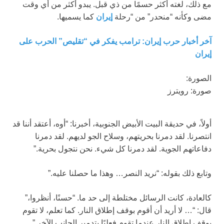
مع ذلك، لغته أكثر حسمًا من ذي قبل. يبدو أكثر من أي وقت
مضى وكأنه “منحدر” من “رحلة
إيران
كما يسميها.
آخر أخبار حرب إيران: ترامب يفكر في “تقليص” الحرب على
إيران
الصورة:
صورة: رويترز
أولاً، في حديقة البيت الأبيض الجنوبية، أخبرنا: “أوه، أعتقد أننا قد
انتصرنا. لقد دمرنا بحريتهم، وسلاح الجو لديهم. لقد دمرنا
دفاعاتهم الجوية. لقد دمرنا كل شيء. نحن نتجول بحرية.”
وتابع ذلك بقوله: “نريد النصر… وهذا ما حصلنا عليه.”
كالعادة، كانت الرسائل مختلطة إلى حد ما. “حسنًا، أنظروا،”
قال: “… لا أريد أن أقوم بوقف إطلاق النار. كما تعلم، لا تقوم
بوقف إطلاق النار عندما تقوم فعليًا بتدمير الجانب الآخر.”